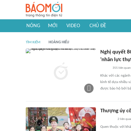
NÓNG
MỚI
VIDEO
CHỦ ĐỀ
TÌM KIẾM
HOÀNG HIẾU
Nghị quyết 80
'nhân lực thự
355
liên quan
Khác với các ngành 
kinh tế dựa nhiều và
được bảo hộ bởi b
Thượng úy cô
2
liên qua
Quen thuộc với khá