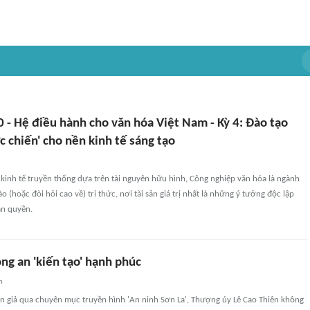
 - Hệ điều hành cho văn hóa Việt Nam - Kỳ 4: Đào tạo
c chiến' cho nền kinh tế sáng tạo
kinh tế truyền thống dựa trên tài nguyên hữu hình, Công nghiệp văn hóa là ngành
o (hoặc đòi hỏi cao về) tri thức, nơi tài sản giá trị nhất là những ý tưởng độc lập
ản quyền.
ng an 'kiến tạo' hạnh phúc
n
n giả qua chuyên mục truyền hình 'An ninh Sơn La', Thượng úy Lê Cao Thiên không