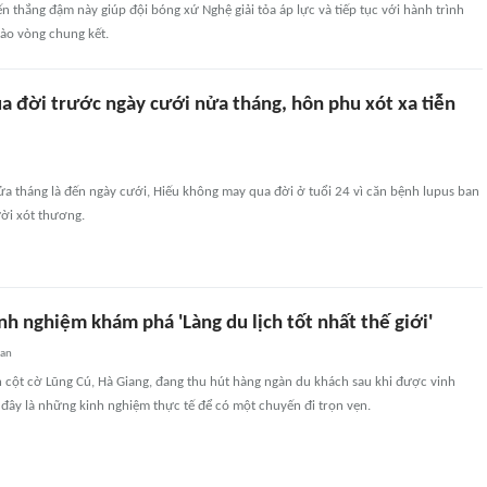
n thắng đậm này giúp đội bóng xứ Nghệ giải tỏa áp lực và tiếp tục với hành trình
vào vòng chung kết.
a đời trước ngày cưới nửa tháng, hôn phu xót xa tiễn
a tháng là đến ngày cưới, Hiếu không may qua đời ở tuổi 24 vì căn bệnh lupus ban
ười xót thương.
inh nghiệm khám phá 'Làng du lịch tốt nhất thế giới'
uan
 cột cờ Lũng Cú, Hà Giang, đang thu hút hàng ngàn du khách sau khi được vinh
đây là những kinh nghiệm thực tế để có một chuyến đi trọn vẹn.