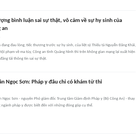
ượng bình luận sai sự thật, vô cảm về sự hy sinh của
g an
n
 đang đau lòng, tiếc thương trước sự hy sinh, của liệt sỹ Thiếu tá Nguyễn Đăng Khải,
ội phạm về ma túy, Công an tỉnh Quảng Ninh thì trên không gian mạng lại xuất hiện
ăng tải thông tin sai sự thật.
ần Ngọc Sơn: Pháp y đâu chỉ có khám tử thi
n Ngọc Sơn - nguyên Phó giám đốc Trung tâm Giám định Pháp y (Bộ Công An) - thay
g ngành pháp y được biết đến với những đóng góp cụ thể.