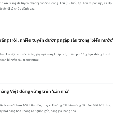
nh An Giang đã tuyên phạt bị cáo Võ Hoàng Hiếu (55 tuổi, tự Hiếu 'xì po', ngụ xã Hội
ù về tội tổ chức đánh bạc.
rắng trời, nhiều tuyến đường ngập sâu trong 'biển nước'
 bàn Hà Nội có mưa rất to, gây ngập úng khắp nơi, nhiều phương tiện không thể di
oạn bị ngập sâu trong nước.
hàng Việt đứng vững trên 'sân nhà'
n
Việt Nam với hơn 100 triệu dân, thay vì là vùng đất tiềm năng để hàng Việt bứt phá,
 vây bởi hàng hóa không rõ nguồn gốc, hàng giả, hàng nhái.