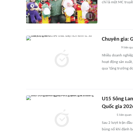
chỉ là một MC truyề
Chuyên gia: 
9
liên qu
Nhiều doanh nghiệp 
hoạt động sản xuất
qua 'tăng trưởng do
U15 Sông Lam 
Quốc gia 202
5
liên quan
Sau 2 lượt trận đầ
bùng nổ khi đánh bạ