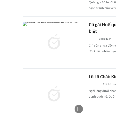
Quốc gia 2026. Chiế
cạnh tranh tấm vé 
Cô gái Huế qu
biệt
1
liên quan
Chỉ còn chưa đầy nử
đỏ, khiến nhiều ng
Lô Lô Chải: K
119
liên q
Ngôi làng dưới chân
danh quốc tế. Dưới 