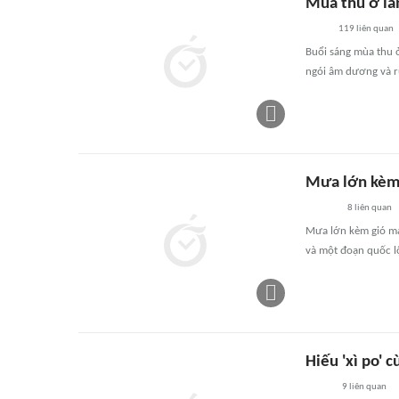
Mùa thu ở làn
119
liên quan
Buổi sáng mùa thu 
ngói âm dương và r
Mưa lớn kèm 
8
liên quan
Mưa lớn kèm gió mạ
và một đoạn quốc lộ
Hiếu 'xì po' 
9
liên quan