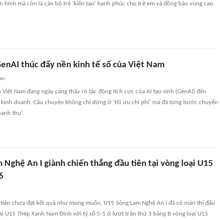
n hình mà còn là cán bộ trẻ 'kiến tạo' hạnh phúc cho trẻ em và đồng bào vùng cao.
GenAI thúc đẩy nền kinh tế số của Việt Nam
an
Việt Nam đang ngày càng thấy rõ tác động tích cực của AI tạo sinh (GenAI) đến
, kinh doanh. Câu chuyện không chỉ dừng ở 'tối ưu chi phí' mà đã từng bước chuyển
anh thu'.
Nghệ An I giành chiến thắng đầu tiên tại vòng loại U15
6
u tiên chưa đạt kết quả như mong muốn, U15 Sông Lam Nghệ An I đã có màn thi đấu
i U15 Thép Xanh Nam Định với tỷ số 5-1 ở lượt trận thứ 3 bảng B vòng loại U15