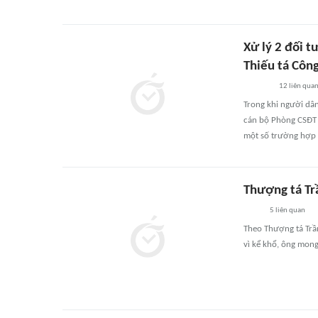
Xử lý 2 đối t
Thiếu tá Côn
12
liên qua
Trong khi người dân
cán bộ Phòng CSĐT t
một số trường hợp đ
Thượng tá Tr
5
liên quan
Theo Thượng tá Trầ
vì kể khổ, ông mon