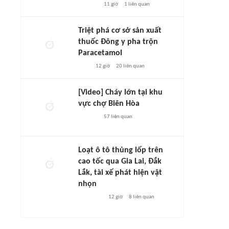
11 giờ
1
liên quan
Triệt phá cơ sở sản xuất
thuốc Đông y pha trộn
Paracetamol
12 giờ
20
liên quan
[Video] Cháy lớn tại khu
vực chợ Biên Hòa
57
liên quan
Loạt ô tô thủng lốp trên
cao tốc qua Gia Lai, Đắk
Lắk, tài xế phát hiện vật
nhọn
12 giờ
8
liên quan