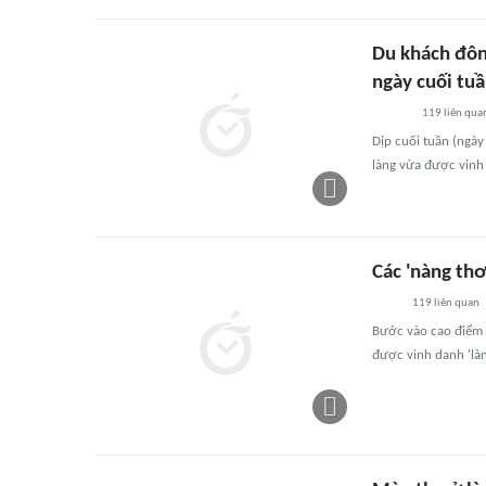
Du khách đông
ngày cuối tu
119
liên qua
Dịp cuối tuần (ngày
làng vừa được vinh 
Các 'nàng thơ
119
liên quan
Bước vào cao điểm m
được vinh danh 'làng