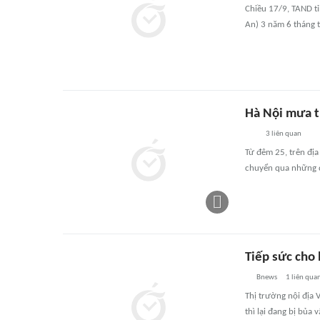
Chiều 17/9, TAND tỉ
An) 3 năm 6 tháng t
Hà Nội mưa t
3
liên quan
Từ đêm 25, trên địa
chuyển qua những đ
Tiếp sức cho 
Bnews
1
liên qua
Thị trường nội địa 
thì lại đang bị bủa