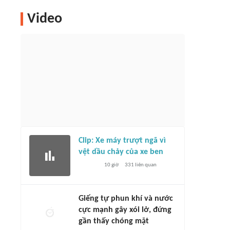
Video
Clip: Xe máy trượt ngã vì
vệt dầu chảy của xe ben
10 giờ
331
liên quan
Giếng tự phun khí và nước
cực mạnh gây xói lở, đứng
gần thấy chóng mặt