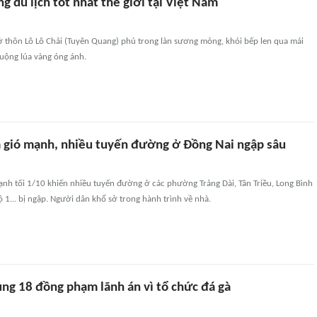
g du lịch tốt nhất thế giới tại Việt Nam
ở thôn Lô Lô Chải (Tuyên Quang) phủ trong làn sương mỏng, khói bếp len qua mái
uộng lúa vàng óng ánh.
gió mạnh, nhiều tuyến đường ở Đồng Nai ngập sâu
nh tối 1/10 khiến nhiều tuyến đường ở các phường Trảng Dài, Tân Triều, Long Bình
 1... bị ngập. Người dân khổ sở trong hành trình về nhà.
cùng 18 đồng phạm lãnh án vì tổ chức đá gà