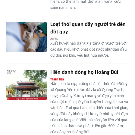
hiểm, có thể làm mất thời gian 'vàng' cứu
sống nạn nhân.
Loạt thói quen đẩy người trẻ đến
đột quỵ
Xuất huyết não đang gia tăng ở người trẻ với
các dấu hiệu khởi phát đột ngột như đau đầu
dữ dội, nói khó, yếu liệt nửa người.
Hiển danh dòng họ Hoàng Bùi
Nằm bên tả ngạn sông nhà Lê, thôn Câu Đồng,
xã Quảng Yên (trước đây là xã Quảng Trạch,
huyện Quảng Xương) mang vẻ đẹp yên bình
của một miền quê giàu truyền thống lịch sử và
văn hóa. Trải qua bao biến thiên của thời gian,
vùng đất này không chỉ lưu giữ những nét đẹp
của của làng quê Việt mà còn gắn liền với quá
trình hình thành và phát triển gần 500 năm
của dòng họ Hoàng Bùi.