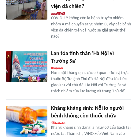
viện dã chiến?
COVID-19 không còn là bệnh truyền nhiễm
nhóm A mà chuyển sang nhóm B, vậy các bệnh
viện dã chiến trên cả nước sẽ giải quyết thế
nào?
Lan tỏa tinh thần 'Hà Nội vì
Trường Sa'
Hơn một tháng qua, các cơ quan, đơn vị trực
thuộc Bộ Tư lệnh Thủ đô Hà Nội đều tổ chức
giao lưu với chủ đề 'Hà Nội với Trường Sa và
trách nhiệm của lực lượng vũ trang Thủ đô'.
Kháng kháng sinh: Nỗi lo người
bệnh không còn thuốc chữa
Kháng kháng sinh đang là nguy cơ cấp bách tại
nước ta. Thậm chí, WHO xếp Việt Nam vào