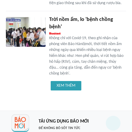
tiện giao thông sau khi đã sử dụng rượu bia.
Trời nồm ẩm, lo 'bệnh chồng
bệnh'
Không chỉ với Covid-19, theo ghi nhận của
phóng viên Báo Hànôịmới, thời tiết nồm ẩm
những ngày qua khiến nhiều loại bệnh nguy
hiểm khác như: Hen phế quản, vi rút hợp bào
hô hấp (RSV), cúm, tay chân miệng, thủy
đậu… cũng gia tăng, dẫn đến nguy cơ 'bệnh
chồng bệnh'.
XEM THÊM
TẢI ỨNG DỤNG BÁO MỚI
ĐỂ KHÔNG BỎ SÓT TIN TỨC