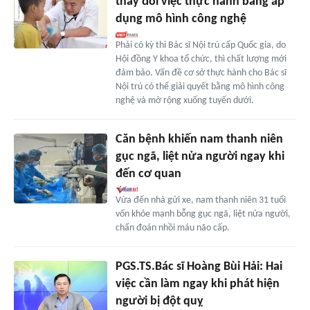
thay đổi việc thực hành bằng áp
dụng mô hình công nghệ
Phải có kỳ thi Bác sĩ Nội trú cấp Quốc gia, do
Hội đồng Y khoa tổ chức, thì chất lượng mới
đảm bảo. Vấn đề cơ sở thực hành cho Bác sĩ
Nội trú có thể giải quyết bằng mô hình công
nghệ và mở rộng xuống tuyến dưới.
Căn bệnh khiến nam thanh niên
gục ngã, liệt nửa người ngay khi
đến cơ quan
Vừa đến nhà gửi xe, nam thanh niên 31 tuổi
vốn khỏe mạnh bỗng gục ngã, liệt nửa người,
chẩn đoán nhồi máu não cấp.
PGS.TS.Bác sĩ Hoàng Bùi Hải: Hai
việc cần làm ngay khi phát hiện
người bị đột quỵ