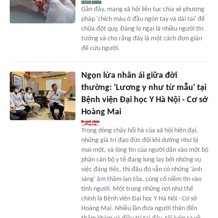
Gần đây, mạng xã hội liên tục chia sẻ phương
pháp 'chích máu ở đầu ngón tay và dái tai' để
chữa đột quỵ. Đáng lo ngại là nhiều người tin
tưởng và cho rằng đây là một cách đơn giản
để cứu người.
Ngọn lửa nhân ái giữa đời
thường: 'Lương y như từ mẫu' tại
Bệnh viện Đại học Y Hà Nội - Cơ sở
Hoàng Mai
Trong dòng chảy hối hả của xã hội hiện đại,
những giá trị đạo đức đôi khi dường như bị
mai một, và lòng tin của người dân vào một bộ
phận cán bộ y tế đang lung lay bởi những vụ
việc đáng tiếc, thì đâu đó vẫn có những 'ánh
sáng' âm thầm lan tỏa, củng cố niềm tin vào
tình người. Một trong những nơi như thế
chính là Bệnh viện Đại học Y Hà Nội - Cơ sở
Hoàng Mai. Nhiều lần đưa người thân đến