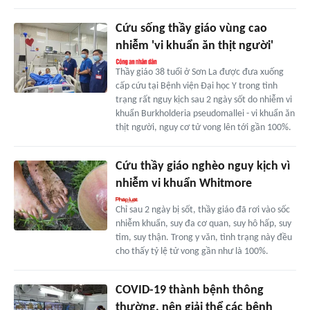
Cứu sống thầy giáo vùng cao
nhiễm 'vi khuẩn ăn thịt người'
Thầy giáo 38 tuổi ở Sơn La được đưa xuống
cấp cứu tại Bệnh viện Đại học Y trong tình
trạng rất nguy kịch sau 2 ngày sốt do nhiễm vi
khuẩn Burkholderia pseudomallei - vi khuẩn ăn
thịt người, nguy cơ tử vong lên tới gần 100%.
Cứu thầy giáo nghèo nguy kịch vì
nhiễm vi khuẩn Whitmore
Chỉ sau 2 ngày bị sốt, thầy giáo đã rơi vào sốc
nhiễm khuẩn, suy đa cơ quan, suy hô hấp, suy
tim, suy thận. Trong y văn, tình trạng này đều
cho thấy tỷ lệ tử vong gần như là 100%.
COVID-19 thành bệnh thông
thường, nên giải thể các bệnh