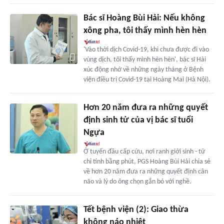
Bác sĩ Hoàng Bùi Hải: Nếu không
xông pha, tôi thấy mình hèn hèn
'Vào thời dịch Covid-19, khi chưa được đi vào
vùng dịch, tôi thấy mình hèn hèn', bác sĩ Hải
xúc động nhớ về những ngày tháng ở Bệnh
viện điều trị Covid-19 tại Hoàng Mai (Hà Nội).
Hơn 20 năm đưa ra những quyết
định sinh tử của vị bác sĩ tuổi
Ngựa
Ở tuyến đầu cấp cứu, nơi ranh giới sinh - tử
chỉ tính bằng phút, PGS Hoàng Bùi Hải chia sẻ
về hơn 20 năm đưa ra những quyết định cân
não và lý do ông chọn gắn bó với nghề.
Tết bệnh viện (2): Giao thừa
không náo nhiệt