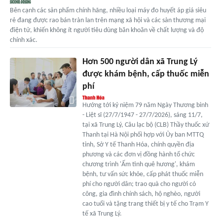
Bên cạnh các sản phẩm chính hãng, nhiều loại máy đo huyết áp giá siêu
rẻ đang được rao bán tràn lan trên mạng xã hội và các sàn thương mại
điện tử, khiến không ít người tiêu dùng băn khoăn về chất lượng và độ
chính xác.
Hơn 500 người dân xã Trung Lý
được khám bệnh, cấp thuốc miễn
phí
Hướng tới kỷ niệm 79 năm Ngày Thương binh
- Liệt sĩ (27/7/1947 - 27/7/2026), sáng 11/7,
tại xã Trung Lý, Câu lạc bộ (CLB) Thầy thuốc xứ
Thanh tại Hà Nội phối hợp với Ủy ban MTTQ
tỉnh, Sở Y tế Thanh Hóa, chính quyền địa
phương và các đơn vị đồng hành tổ chức
chương trình 'Ấm tình quê hương', khám
bệnh, tư vấn sức khỏe, cấp phát thuốc miễn
phí cho người dân; trao quà cho người có
công, gia đình chính sách, hộ nghèo, người
cao tuổi và tặng trang thiết bị y tế cho Trạm Y
tế xã Trung Lý.