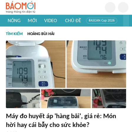
NÓNG
MỚI
VIDEO
CHỦ ĐỀ
#ASEAN Cup 2026
#Trí tuệ nhân tạo
#Mỹ - Iran
#Khám phá Việt Nam
TÌM KIẾM
HOÀNG BÙI HẢI
#Khám phá thế giới
Máy đo huyết áp 'hàng bãi', giá rẻ: Món
hời hay cái bẫy cho sức khỏe?