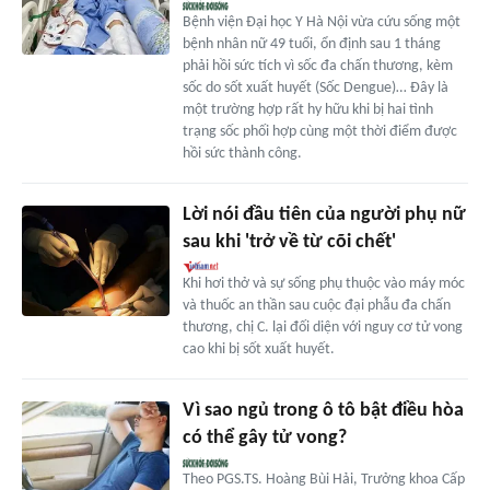
Bệnh viện Đại học Y Hà Nội vừa cứu sống một
bệnh nhân nữ 49 tuổi, ổn định sau 1 tháng
phải hồi sức tích vì sốc đa chấn thương, kèm
sốc do sốt xuất huyết (Sốc Dengue)… Đây là
một trường hợp rất hy hữu khi bị hai tình
trạng sốc phối hợp cùng một thời điểm được
hồi sức thành công.
Lời nói đầu tiên của người phụ nữ
sau khi 'trở về từ cõi chết'
Khi hơi thở và sự sống phụ thuộc vào máy móc
và thuốc an thần sau cuộc đại phẫu đa chấn
thương, chị C. lại đối diện với nguy cơ tử vong
cao khi bị sốt xuất huyết.
Vì sao ngủ trong ô tô bật điều hòa
có thể gây tử vong?
Theo PGS.TS. Hoàng Bùi Hải, Trưởng khoa Cấp