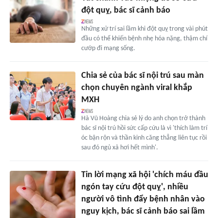
đột quỵ, bác sĩ cảnh báo
Những xử trí sai lầm khi đột quỵ trong vài phút
đầu có thể khiến bệnh nhẹ hóa nặng, thậm chí
cướp đi mạng sống.
Chia sẻ của bác sĩ nội trú sau màn
chọn chuyên ngành viral khắp
MXH
Hà Vũ Hoàng chia sẻ lý do anh chọn trở thành
bác sĩ nội trú hồi sức cấp cứu là vì 'thích làm trí
óc bận rộn và thần kinh căng thẳng liên tục rồi
sau đó ngủ xả hơi hết mình'.
Tin lời mạng xã hội 'chích máu đầu
ngón tay cứu đột quỵ', nhiều
người vô tình đẩy bệnh nhân vào
nguy kịch, bác sĩ cảnh báo sai lầm