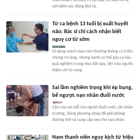
thăm khám và điều trị tại đây, tôi luôn ra về
với niềm xúc động khó tả.
Từ ca bệnh 13 tuổi bị xuất huyết
não: Bác sĩ chỉ cách nhận biết
nguy cơ từ sớm
Dị dạng mạch máu não thường không có triệu
chứng rõ ràng, nhưng bệnh có thể gây ra hậu
quả nghiêm trọng như đột quỵ, liệt nửa người,
thậm chí tử vong.
Sai lầm nghiêm trọng khi ép bụng,
bế ngược nạn nhân đuối nước
Cấp cứu tại chỗ cho người đuối nước cần khẩn
trương, đúng phương pháp để giải phóng
đường thở và cung cấp oxy cho nạn nhân.
Nam thanh niên nguy kịch từ triệu