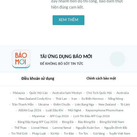
đẩy nhanh tiến độ thi công, bảo đảm thực
hiện đúng cam kết.
XEM THÊM
TẢI ỨNG DỤNG BÁO MỚI
ĐỂ KHÔNG BỎ SÓT TIN TỨC
Điều khoản sử dụng
Chính sách bảo mật
Malaysia
Quốc Hội Lào
Australia Sam Mostyn
Chủ Tịch Quốc Hội
Australia
New Zealand Cindy Kiro
Thái Lan
Iran
Eo Biển Hormuz
Nắng Nóng
Trần Thanh Mẫn
Ukraine
Điểm Chuẩn
Liên Bang Nga
New Zealand
Tô Lâm
ASEAN Cup 2026
Luật Dầu Khí
Mũi Nghê
Xaysomphone Phomvihane
Myanmar
AFF Cup 2026
Lịch Thi Đấu AFF Cup 2026
Bảng Xếp Hạng AFF Cup 2026
Bóng Đá
Báo Bóng Đá
Bóng Đá Việt Nam
Thể Thao
Lionel Messi
Lamine Yamal
Nguyễn Xuân Son
Nguyễn Đình Bắc
Tin Thế Giới
Pháp Luật
Xã Hội
Tin Bão
Tin Tức
Giá Vàng
Tuyển Việt Nam