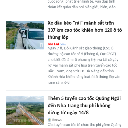
cuộc sống, phát triển kinh tế, vun đắp tình
đoàn kết quân dân nơi biên giới, biển, đảo.
Xe đầu kéo "rải" mảnh sắt trên
337 km cao tốc khiến hơn 120 ô tô
thủng lốp
Ngày 7-8, Đội Cảnh sát giao thông (CSGT)
đường bộ cao tốc số 5 (Phòng 6, Cục CSGT)
cho biết đã làm rõ phương tiện và tài xế gây
rơi vãi mảnh sắt phế liệu trên tuyến cao tốc
Bắc - Nam, đoạn từ TP. Đà Nẵng đến tỉnh
Khánh Hòa khiến hàng loạt ô tô thủng lốp vào
rạng sáng 6-8.
Thêm 5 tuyến cao tốc Quảng Ngãi
đến Nha Trang thu phí không
dừng từ ngày 14/8
Bnews
Các tuyến cao tốc tổ chức thu phí gồm: Quảng