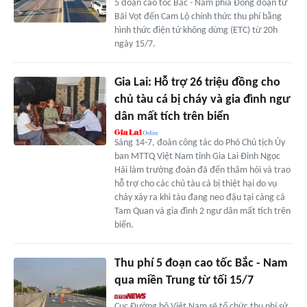
5 đoạn cao tốc Bắc - Nam phía Đông đoạn từ
Bãi Vọt đến Cam Lộ chính thức thu phí bằng
hình thức điện tử không dừng (ETC) từ 20h
ngày 15/7.
Gia Lai: Hỗ trợ 26 triệu đồng cho
chủ tàu cá bị cháy và gia đình ngư
dân mất tích trên biển
Sáng 14-7, đoàn công tác do Phó Chủ tịch Ủy
ban MTTQ Việt Nam tỉnh Gia Lai Đinh Ngọc
Hải làm trưởng đoàn đã đến thăm hỏi và trao
hỗ trợ cho các chủ tàu cá bị thiệt hại do vụ
cháy xảy ra khi tàu đang neo đậu tại cảng cá
Tam Quan và gia đình 2 ngư dân mất tích trên
biển.
Thu phí 5 đoạn cao tốc Bắc - Nam
qua miền Trung từ tối 15/7
Cục Đường bộ Việt Nam sẽ tổ chức thu phí sử