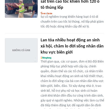
sắt trên cao tốc khiến hơn 120 ô
tô thủng lốp
Sự cố nghiêm trọng khiến hàng loạt ô tô di
chuyển trên cao tốc bị thủng, nổ lốp phải giảm
tốc độ hoặc dừng khẩn cấp để xử lý.
Lan tỏa nhiều hoạt động an sinh
xã hội, chăm lo đời sống nhân dân
khu vực biên giới
Thời gian qua, các cơ quan, đơn vị Bộ đội Biên
phòng tiếp tục phối hợp với cấp ủy, chính
quyền, đoàn thể và các tổ chức, cá nhân triển
khai nhiều hoạt động an sinh xã hội thiết thực,
chăm lo đời sống của bà con nhân dân khu vực
biên giới, biển, đảo. Từ xây dựng nhà ở, trao
sinh kế, hỗ trợ phụ nữ và học sinh có hoàn
cảnh khó khăn đến đầu tư công trình dân sinh,
gây quỹ vì người nghèo. Những việc làm cụ thể
đã tiếp thêm động lực để người dân ổn định