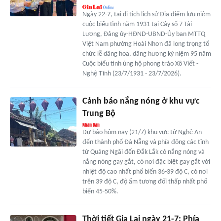
Ngày 22-7, tại di tích lịch sử Địa điểm lưu niệm
cuộc biểu tình năm 1931 tại Cây số 7 Tài
Lương, Đảng ủy-HĐND-UBND-Ủy ban MTTQ
Việt Nam phường Hoài Nhơn đã long trọng tổ
chức lễ dâng hoa, dâng hương kỷ niệm 95 năm
Cuộc biểu tình ủng hộ phong trào Xô Viết -
Nghệ Tĩnh (23/7/1931 - 23/7/2026).
Cảnh báo nắng nóng ở khu vực
Trung Bộ
Dự báo hôm nay (21/7) khu vực từ Nghệ An
đến thành phố Đà Nẵng và phía đông các tỉnh
từ Quảng Ngãi đến Đắk Lắk có nắng nóng và
nắng nóng gay gắt, có nơi đặc biệt gay gắt với
nhiệt độ cao nhất phổ biến 36-39 độ C, có nơi
trên 39 độ C, độ ẩm tương đối thấp nhất phổ
biến 45-50%.
Thời tiết Gia Lai ngày 21-7: Phía