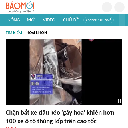
NÓNG
MỚI
VIDEO
CHỦ ĐỀ
#ASEAN Cup 2026
#Trí tuệ nhân tạo
#Mỹ - Iran
#Khám phá Việt Nam
TÌM KIẾM
HOÀI NHƠN
#Khám phá thế giới
Chặn bắt xe đầu kéo 'gây họa' khiến hơn
100 xe ô tô thủng lốp trên cao tốc