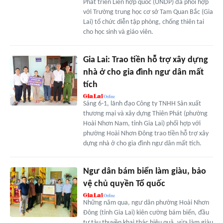
Phát triển Liên hợp quốc (UNDP) đã phối hợp
với Trường trung học cơ sở Tam Quan Bắc (Gia
Lai) tổ chức diễn tập phòng, chống thiên tai
cho học sinh và giáo viên.
Gia Lai: Trao tiền hỗ trợ xây dựng
nhà ở cho gia đình ngư dân mất
tích
Sáng 6-1, lãnh đạo Công ty TNHH Sản xuất
thương mại và xây dựng Thiên Phát (phường
Hoài Nhơn Nam, tỉnh Gia Lai) phối hợp với
phường Hoài Nhơn Đông trao tiền hỗ trợ xây
dựng nhà ở cho gia đình ngư dân mất tích.
Ngư dân bám biển làm giàu, bảo
vệ chủ quyền Tổ quốc
Những năm qua, ngư dân phường Hoài Nhơn
Ðông (tỉnh Gia Lai) kiên cường bám biển, đầu
tư tàu thuyền khai thác hiệu quả, vừa làm giàu