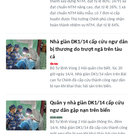
thành xây dựng NTM, đạt tỷ lệ 80%; 24/91 xã
đạt chuẩn NTM nâng cao, đạt tỷ lệ 26%; 1 xã
đạt chuẩn NTM kiểu mẫu; có 7 đơn vị cấp
huyện được Thủ tướng Chính phủ công nhận
hoàn thành nhiệm vụ NTM, đạt tỷ lệ 64%.
Nhà giàn DK1/14 cấp cứu ngư dân
bị thương do trượt ngã trên tàu
cá
Bộ Tư lệnh Vùng 2 Hải quân cho biết, lúc 20
giờ ngày 14/4, Nhà giàn DK1/14 nằm trên Bãi
cạn Tư Chính đã cấp cứu thành công ngư dân
bị nạn khi khai thác hải sản trên biển.
Quân y nhà giàn DK1/14 cấp cứu
ngư dân gặp nạn trên biển
Bộ Tư lệnh Vùng 2 Hải quân thông tin, đêm
14/4, Nhà giàn DK1/14 đã cấp cứu thành công
một ngư dân bị nạn khi khai thác hải sản trên