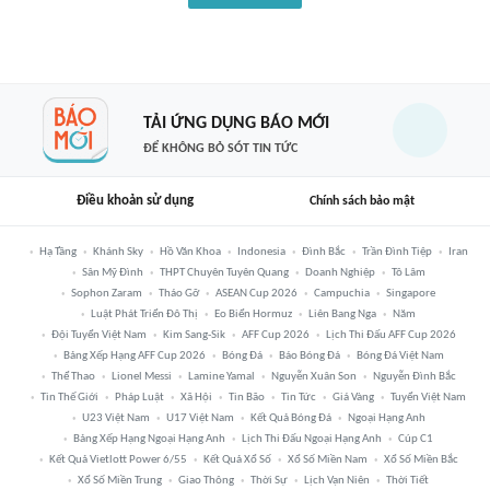
TẢI ỨNG DỤNG BÁO MỚI
ĐỂ KHÔNG BỎ SÓT TIN TỨC
Điều khoản sử dụng
Chính sách bảo mật
Hạ Tầng
Khánh Sky
Hồ Văn Khoa
Indonesia
Đình Bắc
Trần Đình Tiệp
Iran
Sân Mỹ Đình
THPT Chuyên Tuyên Quang
Doanh Nghiệp
Tô Lâm
Sophon Zaram
Tháo Gỡ
ASEAN Cup 2026
Campuchia
Singapore
Luật Phát Triển Đô Thị
Eo Biển Hormuz
Liên Bang Nga
Năm
Đội Tuyển Việt Nam
Kim Sang-Sik
AFF Cup 2026
Lịch Thi Đấu AFF Cup 2026
Bảng Xếp Hạng AFF Cup 2026
Bóng Đá
Báo Bóng Đá
Bóng Đá Việt Nam
Thể Thao
Lionel Messi
Lamine Yamal
Nguyễn Xuân Son
Nguyễn Đình Bắc
Tin Thế Giới
Pháp Luật
Xã Hội
Tin Bão
Tin Tức
Giá Vàng
Tuyển Việt Nam
U23 Việt Nam
U17 Việt Nam
Kết Quả Bóng Đá
Ngoại Hạng Anh
Bảng Xếp Hạng Ngoại Hạng Anh
Lịch Thi Đấu Ngoại Hạng Anh
Cúp C1
Kết Quả Vietlott Power 6/55
Kết Quả Xổ Số
Xổ Số Miền Nam
Xổ Số Miền Bắc
Xổ Số Miền Trung
Giao Thông
Thời Sự
Lịch Vạn Niên
Thời Tiết