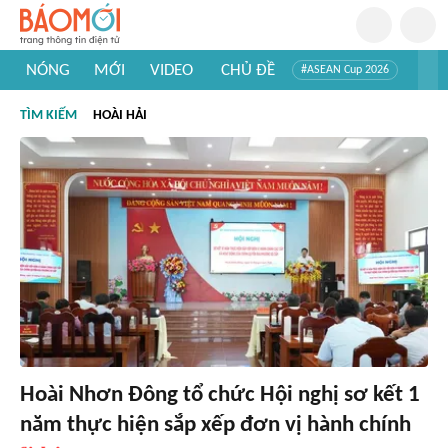
NÓNG
MỚI
VIDEO
CHỦ ĐỀ
#ASEAN Cup 2026
#Trí tuệ nhân tạo
#Mỹ - Iran
#Khám phá Việt Nam
TÌM KIẾM
HOÀI HẢI
#Khám phá thế giới
Hoài Nhơn Đông tổ chức Hội nghị sơ kết 1
năm thực hiện sắp xếp đơn vị hành chính