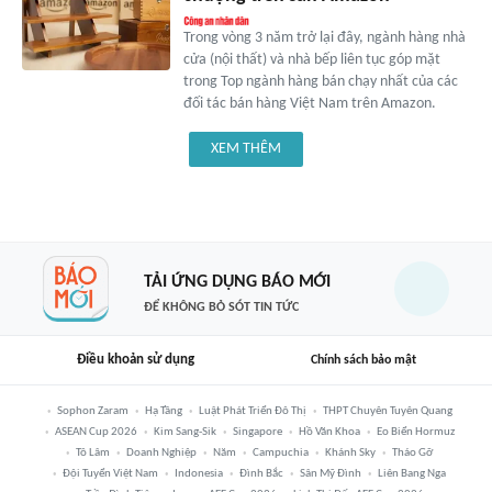
Trong vòng 3 năm trở lại đây, ngành hàng nhà
cửa (nội thất) và nhà bếp liên tục góp mặt
trong Top ngành hàng bán chạy nhất của các
đối tác bán hàng Việt Nam trên Amazon.
XEM THÊM
TẢI ỨNG DỤNG BÁO MỚI
ĐỂ KHÔNG BỎ SÓT TIN TỨC
Điều khoản sử dụng
Chính sách bảo mật
Sophon Zaram
Hạ Tầng
Luật Phát Triển Đô Thị
THPT Chuyên Tuyên Quang
ASEAN Cup 2026
Kim Sang-Sik
Singapore
Hồ Văn Khoa
Eo Biển Hormuz
Tô Lâm
Doanh Nghiệp
Năm
Campuchia
Khánh Sky
Tháo Gỡ
Đội Tuyển Việt Nam
Indonesia
Đình Bắc
Sân Mỹ Đình
Liên Bang Nga