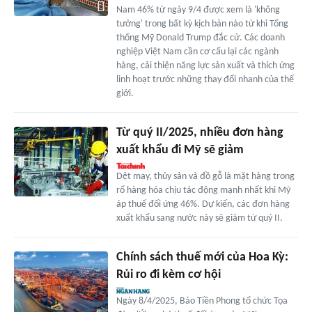
Nam 46% từ ngày 9/4 được xem là 'không
tưởng' trong bất kỳ kịch bản nào từ khi Tổng
thống Mỹ Donald Trump đắc cử. Các doanh
nghiệp Việt Nam cần cơ cấu lại các ngành
hàng, cải thiện năng lực sản xuất và thích ứng
linh hoạt trước những thay đổi nhanh của thế
giới.
Từ quý II/2025, nhiều đơn hàng
xuất khẩu đi Mỹ sẽ giảm
Dệt may, thủy sản và đồ gỗ là mặt hàng trong
rổ hàng hóa chịu tác động mạnh nhất khi Mỹ
áp thuế đối ứng 46%. Dự kiến, các đơn hàng
xuất khẩu sang nước này sẽ giảm từ quý II.
Chính sách thuế mới của Hoa Kỳ:
Rủi ro đi kèm cơ hội
Ngày 8/4/2025, Báo Tiền Phong tổ chức Tọa