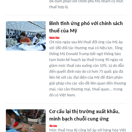
để đàm phán với chính phủ Mỹ nhằm có mức
thuế hợp lý.
Bình tĩnh ứng phó với chính sách
thuế của Mỹ
Chỉ nửa ngày sau khi thuế đối ứng của Mỹ áp
với 180 đối tác thương mại có hiệu lực, Tổng
thống Mỹ Donald Trump bất ngờ thông báo
tạm hoãn kế hoạch áp thuế trong 90 ngày và
giảm mức thuế này xuống còn 10%. Lý do dẫn
đến quyết định này do có hơn 75 quốc gia đã
liên hệ với các đại diện của Mỹ để đàm phán
giải pháp cho các vấn đề liên quan đến thương
mại, rào cản thương mại, thuế quan... trong
đó có Việt Nam.
Cơ cấu lại thị trường xuất khẩu,
minh bạch chuỗi cung ứng
Mức thuế Hoa Kỳ công bố áp với hàng hóa Việt