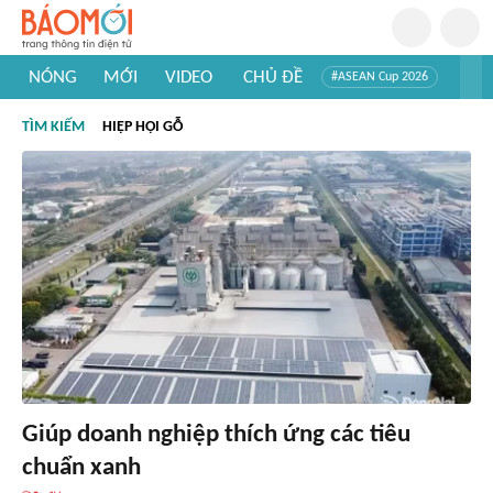
NÓNG
MỚI
VIDEO
CHỦ ĐỀ
#ASEAN Cup 2026
#Trí tuệ nhân tạo
#Mỹ - Iran
#Khám phá Việt Nam
TÌM KIẾM
HIỆP HỘI GỖ
#Khám phá thế giới
Giúp doanh nghiệp thích ứng các tiêu
chuẩn xanh