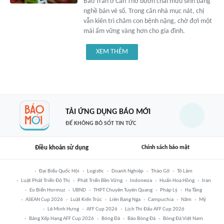
Bảo Trân ở Cần Thơ bươn chải mưu sinh bằng
nghề bán vé số. Trong căn nhà mục nát, chị
vẫn kiên trì chăm con bệnh nặng, chờ đợi một
mái ấm vững vàng hơn cho gia đình.
XEM THÊM
TẢI ỨNG DỤNG BÁO MỚI
ĐỂ KHÔNG BỎ SÓT TIN TỨC
Điều khoản sử dụng
Chính sách bảo mật
Đại Biểu Quốc Hội
Logistic
Doanh Nghiệp
Tháo Gỡ
Tô Lâm
Luật Phát Triển Đô Thị
Phát Triển Bền Vững
Indonesia
Huấn Hoa Hồng
Iran
Eo Biển Hormuz
UBND
THPT Chuyên Tuyên Quang
Pháp Lý
Hạ Tầng
ASEAN Cup 2026
Luật Kiến Trúc
Liên Bang Nga
Campuchia
Năm
Mỹ
Lê Minh Hưng
AFF Cup 2026
Lịch Thi Đấu AFF Cup 2026
Bảng Xếp Hạng AFF Cup 2026
Bóng Đá
Báo Bóng Đá
Bóng Đá Việt Nam