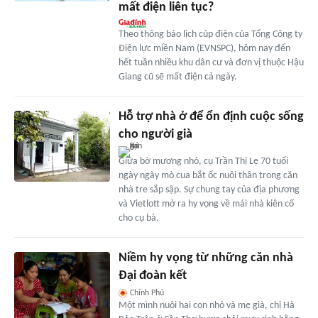
mất điện liên tục?
Theo thông báo lịch cúp điện của Tổng Công ty
Điện lực miền Nam (EVNSPC), hôm nay đến
hết tuần nhiều khu dân cư và đơn vị thuộc Hậu
Giang cũ sẽ mất điện cả ngày.
Hỗ trợ nhà ở để ổn định cuộc sống
cho người già
Giữa bờ mương nhỏ, cụ Trần Thị Lẹ 70 tuổi
ngày ngày mò cua bắt ốc nuôi thân trong căn
nhà tre sắp sập. Sự chung tay của địa phương
và Vietlott mở ra hy vọng về mái nhà kiên cố
cho cụ bà.
Niềm hy vọng từ những căn nhà
Đại đoàn kết
Chính Phủ
Một mình nuôi hai con nhỏ và mẹ già, chị Hà