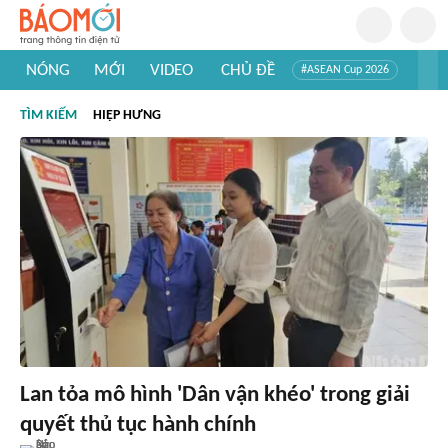
NÓNG
MỚI
VIDEO
CHỦ ĐỀ
#ASEAN Cup 2026
#Trí tuệ nhân tạo
#Mỹ - Iran
#Khám phá Việt Nam
TÌM KIẾM
HIỆP HƯNG
#Khám phá thế giới
Lan tỏa mô hình 'Dân vận khéo' trong giải
quyết thủ tục hành chính