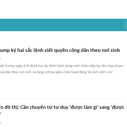
ump ký hai sắc lệnh siết quyền công dân theo nơi sinh
n
ld Trump ngày 6-8 đã ký hai sắc lệnh hành pháp mới nhằm tiếp tục thu hẹp phạm
ng dân theo nơi sinh và tăng cường ngăn chặn hoạt động 'du lịch sinh con'.
ển đô thị: Cần chuyển từ tư duy 'được làm gì' sang 'được
'
n