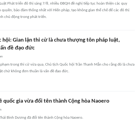
Luật Phát triển đô thị sáng 7/8, nhiều ĐBQH đề nghị tiếp tục hoàn thiện các quy
 quyền, bảo đảm thống nhất với Hiến pháp, tạo không gian thể chế để các đô thị
ính chủ động trong phát triển.
 hội: Gian lận thi cử là chưa thượng tôn pháp luật,
 vấn đề đạo đức
an
i phạm trong thi cử vừa qua, Chủ tịch Quốc hội Trần Thanh Mẫn cho rằng đó là chưa
ật chứ không đơn thuần là vấn đề đạo đức.
về quốc gia vừa đổi tên thành Cộng hòa Naoero
an
hái Bình Dương đã đổi tên thành Cộng hòa Naoero.