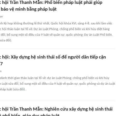
 hội Trần Thanh Mẫn: Phổ biến pháp luật phải giúp
 bảo vệ mình bằng pháp luật
uan
nh Kỳ họp không thường lệ thứ nhất, Quốc hội khóa XVI, sáng 4-8, sau khi làm việc
c hội thảo luận tại Tổ về: Dự án Luật Phòng, chống phổ biến vũ khí hủy diệt hàng
a đổi, bổ sung một số điều của 9 luật về quân sự, quốc phòng; Dự án Luật Phổ biến,
sửa đổi).
 hội: Xây dựng hệ sinh thái số để người dân tiếp cận
/7
an
dành thời gian thảo luận tại Tổ về: dự án Luật Phòng, chống phổ biến vũ khí hủy
án Luật sửa đổi, bổ sung một số điều của 9 luật về quân sự, quốc phòng và dự án Luật
háp luật (sửa đổi).
c hội Trần Thanh Mẫn: Nghiên cứu xây dựng hệ sinh thái