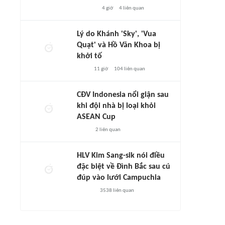
4 giờ
4
liên quan
Lý do Khánh 'Sky', 'Vua
Quạt' và Hồ Văn Khoa bị
khởi tố
11 giờ
104
liên quan
CĐV Indonesia nổi giận sau
khi đội nhà bị loại khỏi
ASEAN Cup
2
liên quan
HLV Kim Sang-sik nói điều
đặc biệt về Đình Bắc sau cú
đúp vào lưới Campuchia
3538
liên quan