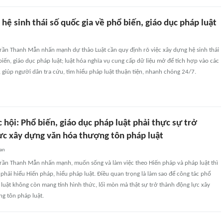
hệ sinh thái số quốc gia về phổ biến, giáo dục pháp luật
Trần Thanh Mẫn nhấn mạnh dự thảo Luật cần quy định rõ việc xây dựng hệ sinh thái
biến, giáo dục pháp luật; luật hóa nghĩa vụ cung cấp dữ liệu mở để tích hợp vào các
, giúp người dân tra cứu, tìm hiểu pháp luật thuận tiện, nhanh chóng 24/7.
 hội: Phổ biến, giáo dục pháp luật phải thực sự trở
ực xây dựng văn hóa thượng tôn pháp luật
uan
Trần Thanh Mẫn nhấn mạnh, muốn sống và làm việc theo Hiến pháp và pháp luật thì
phải hiểu Hiến pháp, hiểu pháp luật. Điều quan trọng là làm sao để công tác phổ
 luật không còn mang tính hình thức, lối mòn mà thật sự trở thành động lực xây
g tôn pháp luật.