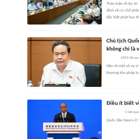
Thảo luận về dự án 
định về cơ chế phân
đặc biệt phát huy t
Chủ tịch Quốc
không chỉ là
2903
liên qu
Nêu về một số vụ v
thượng tôn pháp lu
Điều ít biết 
5
liên qu
Quốc đảo Nauru ở T