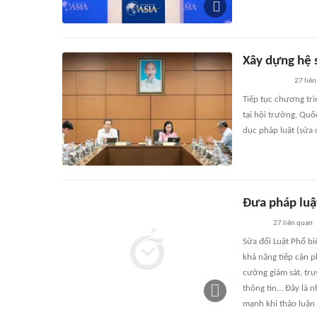
Xây dựng hệ s
27
liên
Tiếp tục chương trì
tại hội trường, Quốc
dục pháp luật (sửa đ
Đưa pháp luậ
27
liên quan
Sửa đổi Luật Phổ bi
khả năng tiếp cận p
cường giám sát, tr
thông tin… Đây là 
mạnh khi thảo luận t