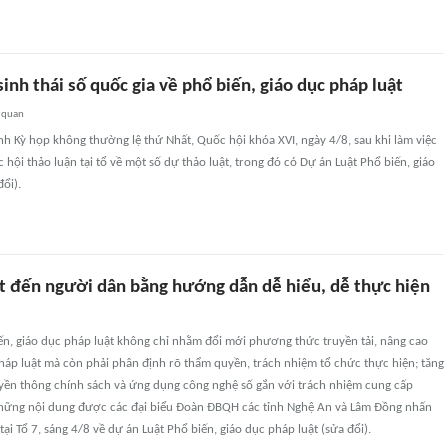
inh thái số quốc gia về phổ biến, giáo dục pháp luật
 quan
nh Kỳ họp không thường lệ thứ Nhất, Quốc hội khóa XVI, ngày 4/8, sau khi làm việc
 hội thảo luận tại tổ về một số dự thảo luật, trong đó có Dự án Luật Phổ biến, giáo
ổi).
t đến người dân bằng hướng dẫn dễ hiểu, dễ thực hiện
ến, giáo dục pháp luật không chỉ nhằm đổi mới phương thức truyền tải, nâng cao
háp luật mà còn phải phân định rõ thẩm quyền, trách nhiệm tổ chức thực hiện; tăng
uyền thông chính sách và ứng dụng công nghệ số gắn với trách nhiệm cung cấp
những nội dung được các đại biểu Đoàn ĐBQH các tỉnh Nghệ An và Lâm Đồng nhấn
ại Tổ 7, sáng 4/8 về dự án Luật Phổ biến, giáo dục pháp luật (sửa đổi).