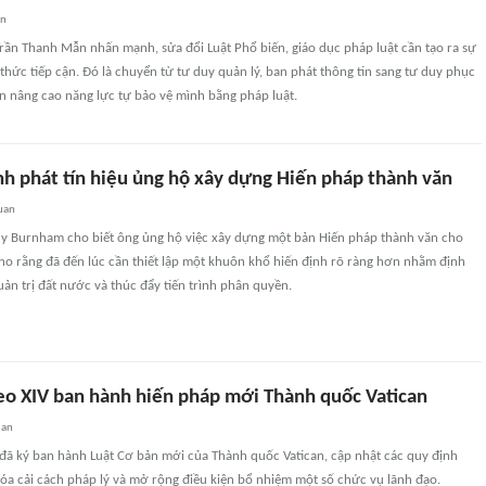
an
rần Thanh Mẫn nhấn mạnh, sửa đổi Luật Phổ biến, giáo dục pháp luật cần tạo ra sự
hức tiếp cận. Đó là chuyển từ tư duy quản lý, ban phát thông tin sang tư duy phục
n nâng cao năng lực tự bảo vệ mình bằng pháp luật.
h phát tín hiệu ủng hộ xây dựng Hiến pháp thành văn
uan
 Burnham cho biết ông ủng hộ việc xây dựng một bản Hiến pháp thành văn cho
o rằng đã đến lúc cần thiết lập một khuôn khổ hiến định rõ ràng hơn nhằm định
n trị đất nước và thúc đẩy tiến trình phân quyền.
eo XIV ban hành hiến pháp mới Thành quốc Vatican
uan
 đã ký ban hành Luật Cơ bản mới của Thành quốc Vatican, cập nhật các quy định
hóa cải cách pháp lý và mở rộng điều kiện bổ nhiệm một số chức vụ lãnh đạo.