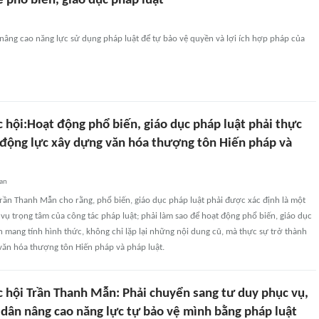
ề phổ biến, giáo dục pháp luật
nâng cao năng lực sử dụng pháp luật để tự bảo vệ quyền và lợi ích hợp pháp của
 hội:Hoạt động phổ biến, giáo dục pháp luật phải thực
 động lực xây dựng văn hóa thượng tôn Hiến pháp và
an
rần Thanh Mẫn cho rằng, phổ biến, giáo dục pháp luật phải được xác định là một
ụ trọng tâm của công tác pháp luật; phải làm sao để hoạt động phổ biến, giáo dục
 mang tính hình thức, không chỉ lặp lại những nội dung cũ, mà thực sự trở thành
văn hóa thượng tôn Hiến pháp và pháp luật.
c hội Trần Thanh Mẫn: Phải chuyển sang tư duy phục vụ,
 dân nâng cao năng lực tự bảo vệ mình bằng pháp luật