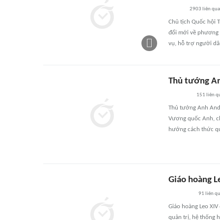
2903
liên qu
Chủ tịch Quốc hội T
đổi mới về phương t
vụ, hỗ trợ người dâ
Thủ tướng An
151
liên q
Thủ tướng Anh Andy
Vương quốc Anh, ch
hướng cách thức quả
Giáo hoàng L
91
liên q
Giáo hoàng Leo XIV
quản trị, hệ thống 