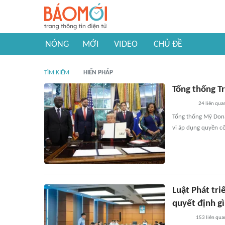
NÓNG
MỚI
VIDEO
CHỦ ĐỀ
TÌM KIẾM
HIẾN PHÁP
Tổng thống Tr
24
liên qua
Tổng thống Mỹ Dona
vi áp dụng quyền cô
Luật Phát tri
quyết định gì
153
liên qua