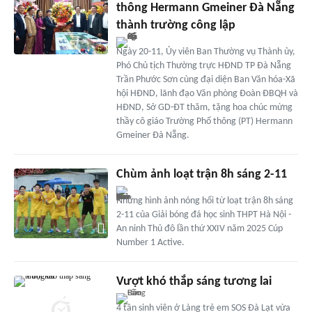
thông Hermann Gmeiner Đà Nẵng
thành trường công lập
Ngày 20-11, Ủy viên Ban Thường vụ Thành ủy,
Phó Chủ tịch Thường trực HĐND TP Đà Nẵng
Trần Phước Sơn cùng đại diện Ban Văn hóa-Xã
hội HĐND, lãnh đạo Văn phòng Đoàn ĐBQH và
HĐND, Sở GD-ĐT thăm, tặng hoa chúc mừng
thầy cô giáo Trường Phổ thông (PT) Hermann
Gmeiner Đà Nẵng.
Chùm ảnh loạt trận 8h sáng 2-11
Những hình ảnh nóng hổi từ loạt trận 8h sáng
2-11 của Giải bóng đá học sinh THPT Hà Nội -
An ninh Thủ đô lần thứ XXIV năm 2025 Cúp
Number 1 Active.
Vượt khó thắp sáng tương lai
4 tân sinh viên ở Làng trẻ em SOS Đà Lạt vừa