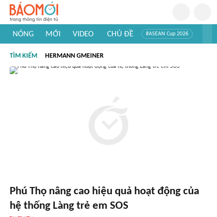
NÓNG
MỚI
VIDEO
CHỦ ĐỀ
#ASEAN Cup 2026
#Trí tuệ nhân tạo
#Mỹ - Iran
#Khám phá Việt Nam
TÌM KIẾM
HERMANN GMEINER
#Khám phá thế giới
Phú Thọ nâng cao hiệu quả hoạt động của
hệ thống Làng trẻ em SOS