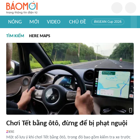
NÓNG
MỚI
VIDEO
CHỦ ĐỀ
#ASEAN Cup 2026
#Trí tuệ nhân tạo
#Mỹ - Iran
#Khám phá Việt Nam
TÌM KIẾM
HERE MAPS
#Khám phá thế giới
Chơi Tết bằng ôtô, đừng để bị phạt nguội
Một số lưu ý khi chơi Tết bằng ôtô, trong đó bao gồm kiểm tra xe trước