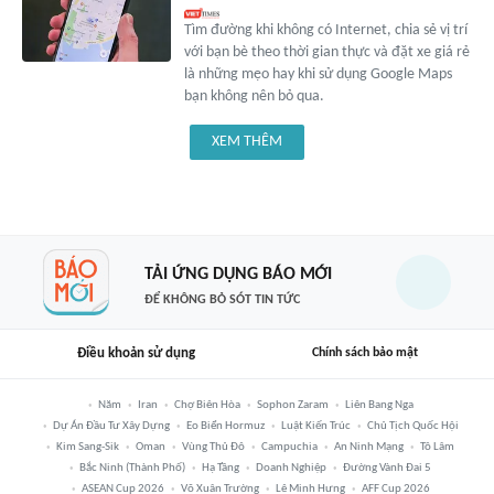
Tìm đường khi không có Internet, chia sẻ vị trí
với bạn bè theo thời gian thực và đặt xe giá rẻ
là những mẹo hay khi sử dụng Google Maps
bạn không nên bỏ qua.
XEM THÊM
TẢI ỨNG DỤNG BÁO MỚI
ĐỂ KHÔNG BỎ SÓT TIN TỨC
Điều khoản sử dụng
Chính sách bảo mật
Năm
Iran
Chợ Biên Hòa
Sophon Zaram
Liên Bang Nga
Dự Án Đầu Tư Xây Dựng
Eo Biển Hormuz
Luật Kiến Trúc
Chủ Tịch Quốc Hội
Kim Sang-Sik
Oman
Vùng Thủ Đô
Campuchia
An Ninh Mạng
Tô Lâm
Bắc Ninh (thành Phố)
Hạ Tầng
Doanh Nghiệp
Đường Vành Đai 5
ASEAN Cup 2026
Võ Xuân Trường
Lê Minh Hưng
AFF Cup 2026