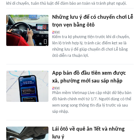
khi di chuyển, tuân thủ luật để đảm bảo an toàn và tránh phạt nguội.
Những lưu ý để có chuyến chơi Lễ
trọn vẹn bằng ôtô
Kiểm tra kỹ phương tiện trước khi di chuyển,
lên lộ trình hợp lý, tránh các điểm kẹt xe là
những lưu ý để giúp chuyến đi chơi Lễ bằng
ôtô diễn ra thuận lợi.
App bản đồ đầu tiên xem được
xã, phường mới sau sáp nhập
Phần mềm Vietmap Live cập nhật dữ liệu bản
đồ hành chính mới từ 1/7. Người dùng có thể
xem song song thông tin địa lý trước và sau
sáp nhập.
Lái ôtô về quê ăn Tết và những
lưu ý