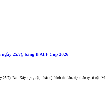
h ngày 25/7), bảng B AFF Cup 2026
5/7). Báo Xây dựng cập nhật đội hình thi đấu, dự đoán tỷ số trận M