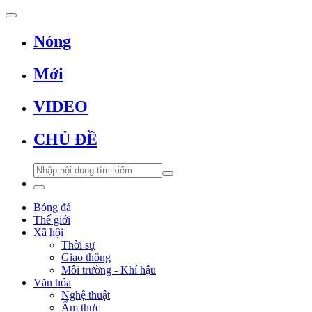
Nóng
Mới
VIDEO
CHỦ ĐỀ
Bóng đá
Thế giới
Xã hội
Thời sự
Giao thông
Môi trường - Khí hậu
Văn hóa
Nghệ thuật
Ẩm thực