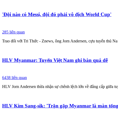
'Đội nào có Messi, đội đó phải vô địch World Cup'
285
liên quan
Trao đổi với Tri Thức - Znews, ông Jorn Andersen, cựu tuyển thủ Na
HLV Myanmar: Tuyển Việt Nam ghi bàn quá dễ
6438
liên quan
HLV Jorn Andersen thừa nhận sự chênh lệch lớn về đẳng cấp giữa tu
HLV Kim Sang-sik: 'Trận gặp Myanmar là màn tổn