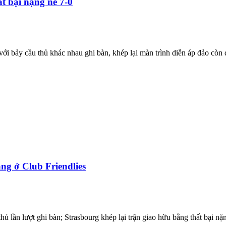
t bại nặng nề 7-0
ới bảy cầu thủ khác nhau ghi bàn, khép lại màn trình diễn áp đảo còn đ
ng ở Club Friendlies
hủ lần lượt ghi bàn; Strasbourg khép lại trận giao hữu bằng thất bại nặ