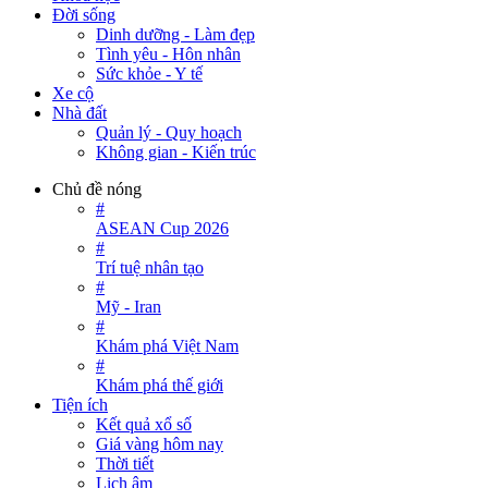
Đời sống
Dinh dưỡng - Làm đẹp
Tình yêu - Hôn nhân
Sức khỏe - Y tế
Xe cộ
Nhà đất
Quản lý - Quy hoạch
Không gian - Kiến trúc
Chủ đề nóng
#
ASEAN Cup 2026
#
Trí tuệ nhân tạo
#
Mỹ - Iran
#
Khám phá Việt Nam
#
Khám phá thế giới
Tiện ích
Kết quả xổ số
Giá vàng hôm nay
Thời tiết
Lịch âm