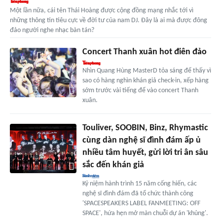
Một lần nữa, cái tên Thái Hoàng được cộng đồng mạng nhắc tới vì
những thông tin tiêu cực về đời tư của nam DJ. Đây là ai mà được đông
đảo người nghe nhạc bàn tán?
Concert Thanh xuân hot điên đảo
Nhìn Quang Hùng MasterD tỏa sáng để thấy vì
sao có hàng nghìn khán giả check-in, xếp hàng
sớm trước vài tiếng để vào concert Thanh
xuân.
Touliver, SOOBIN, Binz, Rhymastic
cùng dàn nghệ sĩ đình đám ấp ủ
nhiều tâm huyết, gửi lời tri ân sâu
sắc đến khán giả
Kỷ niệm hành trình 15 năm cống hiến, các
nghệ sĩ đình đám đã tổ chức thành công
'SPACESPEAKERS LABEL FANMEETING: OFF
SPACE', hứa hẹn mở màn chuỗi dự án 'khủng'.