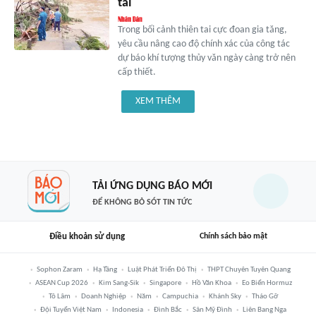
tai
Trong bối cảnh thiên tai cực đoan gia tăng,
yêu cầu nâng cao độ chính xác của công tác
dự báo khí tượng thủy văn ngày càng trở nên
cấp thiết.
XEM THÊM
TẢI ỨNG DỤNG BÁO MỚI
ĐỂ KHÔNG BỎ SÓT TIN TỨC
Điều khoản sử dụng
Chính sách bảo mật
Sophon Zaram
Hạ Tầng
Luật Phát Triển Đô Thị
THPT Chuyên Tuyên Quang
ASEAN Cup 2026
Kim Sang-Sik
Singapore
Hồ Văn Khoa
Eo Biển Hormuz
Tô Lâm
Doanh Nghiệp
Năm
Campuchia
Khánh Sky
Tháo Gỡ
Đội Tuyển Việt Nam
Indonesia
Đình Bắc
Sân Mỹ Đình
Liên Bang Nga