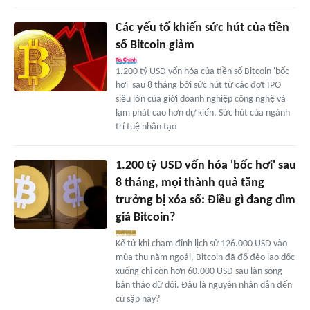
Các yếu tố khiến sức hút của tiền
số Bitcoin giảm
1.200 tỷ USD vốn hóa của tiền số Bitcoin 'bốc
hơi' sau 8 tháng bởi sức hút từ các đợt IPO
siêu lớn của giới doanh nghiệp công nghệ và
lạm phát cao hơn dự kiến. Sức hút của ngành
trí tuệ nhân tạo
1.200 tỷ USD vốn hóa 'bốc hơi' sau
8 tháng, mọi thành quả tăng
trưởng bị xóa sổ: Điều gì đang dìm
giá Bitcoin?
Kể từ khi chạm đỉnh lịch sử 126.000 USD vào
mùa thu năm ngoái, Bitcoin đã đổ đèo lao dốc
xuống chỉ còn hơn 60.000 USD sau làn sóng
bán tháo dữ dội. Đâu là nguyên nhân dẫn đến
cú sập này?