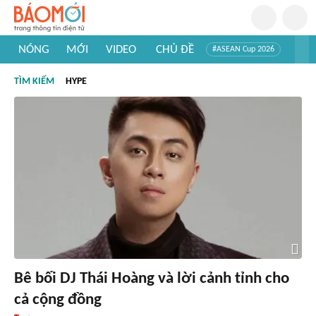
NÓNG
MỚI
VIDEO
CHỦ ĐỀ
#ASEAN Cup 2026
#Trí tuệ nhân tạo
#Mỹ - Iran
#Khám phá Việt Nam
TÌM KIẾM
HYPE
#Khám phá thế giới
Bê bối DJ Thái Hoàng và lời cảnh tỉnh cho
cả cộng đồng