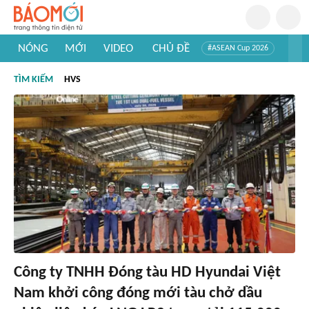
NÓNG
MỚI
VIDEO
CHỦ ĐỀ
#ASEAN Cup 2026
#Trí tuệ nhân tạo
#Mỹ - Iran
#Khám phá Việt Nam
TÌM KIẾM
HVS
#Khám phá thế giới
Công ty TNHH Đóng tàu HD Hyundai Việt
Nam khởi công đóng mới tàu chở dầu