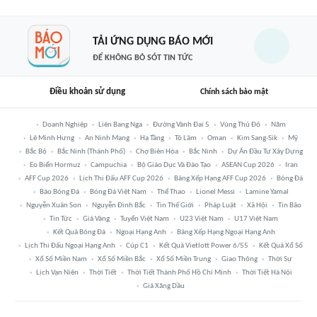
TẢI ỨNG DỤNG BÁO MỚI
ĐỂ KHÔNG BỎ SÓT TIN TỨC
Điều khoản sử dụng
Chính sách bảo mật
Doanh Nghiệp
Liên Bang Nga
Đường Vành Đai 5
Vùng Thủ Đô
Năm
Lê Minh Hưng
An Ninh Mạng
Hạ Tầng
Tô Lâm
Oman
Kim Sang-Sik
Mỹ
Bắc Bộ
Bắc Ninh (thành Phố)
Chợ Biên Hòa
Bắc Ninh
Dự Án Đầu Tư Xây Dựng
Eo Biển Hormuz
Campuchia
Bộ Giáo Dục Và Đào Tạo
ASEAN Cup 2026
Iran
AFF Cup 2026
Lịch Thi Đấu AFF Cup 2026
Bảng Xếp Hạng AFF Cup 2026
Bóng Đá
Báo Bóng Đá
Bóng Đá Việt Nam
Thể Thao
Lionel Messi
Lamine Yamal
Nguyễn Xuân Son
Nguyễn Đình Bắc
Tin Thế Giới
Pháp Luật
Xã Hội
Tin Bão
Tin Tức
Giá Vàng
Tuyển Việt Nam
U23 Việt Nam
U17 Việt Nam
Kết Quả Bóng Đá
Ngoại Hạng Anh
Bảng Xếp Hạng Ngoại Hạng Anh
Lịch Thi Đấu Ngoại Hạng Anh
Cúp C1
Kết Quả Vietlott Power 6/55
Kết Quả Xổ Số
Xổ Số Miền Nam
Xổ Số Miền Bắc
Xổ Số Miền Trung
Giao Thông
Thời Sự
Lịch Vạn Niên
Thời Tiết
Thời Tiết Thành Phố Hồ Chí Minh
Thời Tiết Hà Nội
Giá Xăng Dầu