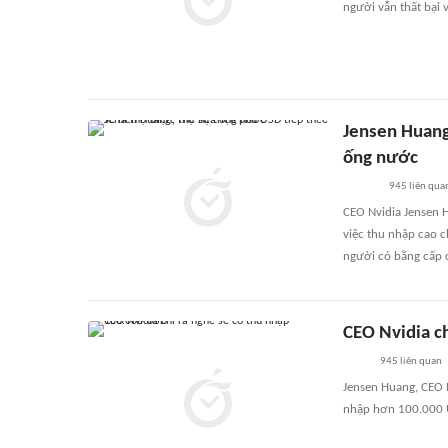
người vẫn thất bại v
Jensen Huang:
ống nước
945
liên qua
CEO Nvidia Jensen H
việc thu nhập cao 
người có bằng cấp 
CEO Nvidia c
945
liên quan
Jensen Huang, CEO 
nhập hơn 100.000 U