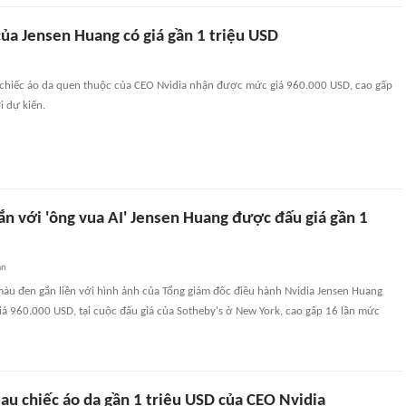
của Jensen Huang có giá gần 1 triệu USD
á, chiếc áo da quen thuộc của CEO Nvidia nhận được mức giá 960.000 USD, cao gấp
i dự kiến.
ắn với 'ông vua AI' Jensen Huang được đấu giá gần 1
an
màu đen gắn liền với hình ảnh của Tổng giám đốc điều hành Nvidia Jensen Huang
á 960.000 USD, tại cuộc đấu giá của Sotheby's ở New York, cao gấp 16 lần mức
au chiếc áo da gần 1 triệu USD của CEO Nvidia