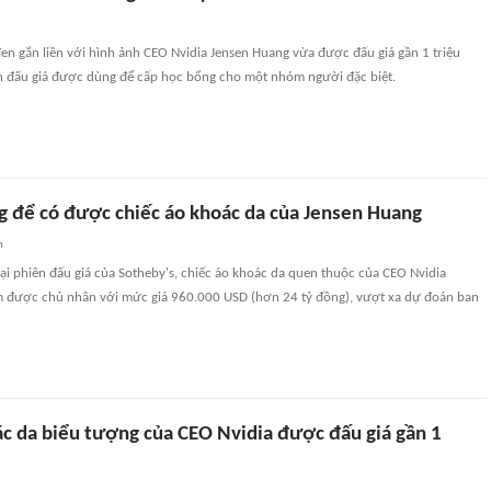
en gắn liền với hình ảnh CEO Nvidia Jensen Huang vừa được đấu giá gần 1 triệu
ền đấu giá được dùng để cấp học bổng cho một nhóm người đặc biệt.
ng để có được chiếc áo khoác da của Jensen Huang
n
 tại phiên đấu giá của Sotheby's, chiếc áo khoác da quen thuộc của CEO Nvidia
m được chủ nhân với mức giá 960.000 USD (hơn 24 tỷ đồng), vượt xa dự đoán ban
ác da biểu tượng của CEO Nvidia được đấu giá gần 1