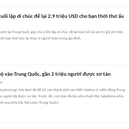
tuổi lập di chúc để lại 2,9 triệu USD cho bạn thời thơ ấu
inh tại Trung Quốc gây chú ý khi lập di chúc để lại toàn bộ tài sản trị giá 20 triệu
ời bạn thời thơ ấu thay vì người thân trong gia đình.
bộ vào Trung Quốc, gần 2 triệu người được sơ tán
uan
địa phương), bão Bavi đã đổ bộ vào thành phố ven biển Taizhou ở miền đông Trung
ệu người đã được sơ tán. Trước đó, cơn bão đã tàn phá chuỗi đảo Sakishima phía
ét qua phía bắc Đài Loan (Trung Quốc).