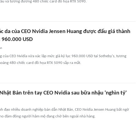
ầu và tương đương 480 chiếc card đồ họa RTX 5090.
ác da của CEO Nvidia Jensen Huang được đấu giá thành
c 960.000 USD
an
 của CEO Nvidia vừa xác lập mức giá kỷ lục 960.000 USD tại Sotheby's, tương
hoảng 480 chiếc card đồ họa RTX 5090 sắp ra mắt.
Nhật Bản trên tay CEO Nvidia sau bữa nhậu 'nghìn tỷ'
ãnh đạo nhiều doanh nghiệp bán dẫn Nhật Bản, CEO Nvidia Jensen Huang bất ngờ
cho đám đông người hâm mộ đang chờ bên ngoài nhà hàng.