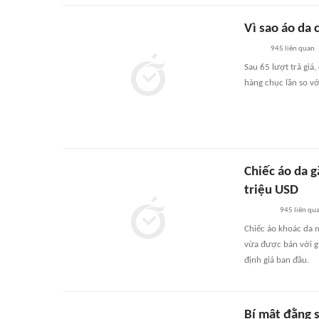
Vì sao áo da 
945
liên quan
Sau 65 lượt trả gi
hàng chục lần so vớ
Chiếc áo da g
triệu USD
945
liên qu
Chiếc áo khoác da 
vừa được bán với gi
định giá ban đầu.
Bí mật đằng s