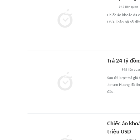
945
liên quan
Chiếc áo khoác da đ
USD. Toàn bộ số ti
Trả 24 tỷ đồ
945
liên qua
Sau 65 lượt trả giá
Jensen Huang đã tì
đầu.
Chiếc áo kho
triệu USD