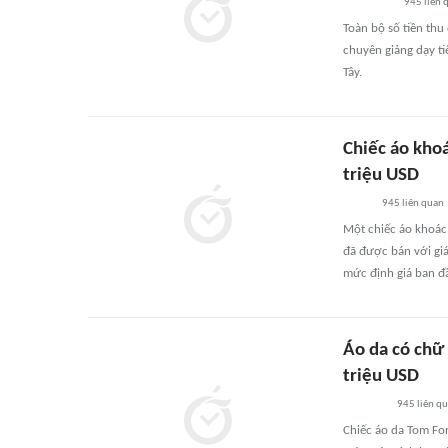
945
liên 
Toàn bộ số tiền thu
chuyên giảng dạy t
Tây.
Chiếc áo kho
triệu USD
945
liên quan
Một chiếc áo khoác
đã được bán với giá
mức định giá ban đ
Áo da có chữ
triệu USD
945
liên q
Chiếc áo da Tom Fo