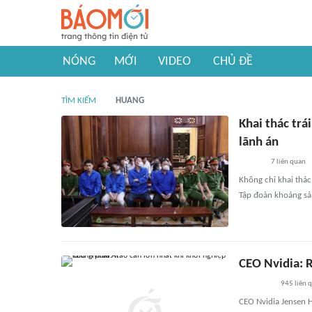
NÓNG
MỚI
VIDEO
CHỦ ĐỀ
TÌM KIẾM
HUANG
Khai thác trá
lãnh án
7
liên quan
Không chỉ khai thác
Tập đoàn khoáng sả
CEO Nvidia: R
945
liên 
CEO Nvidia Jensen 