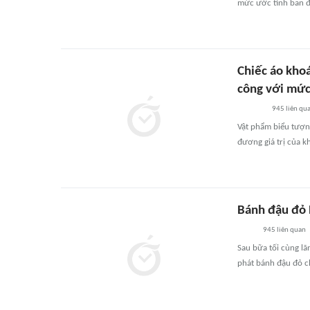
mức ước tính ban đ
Chiếc áo kho
công với mứ
945
liên qu
Vật phẩm biểu tượng
đương giá trị của k
Bánh đậu đỏ 
945
liên quan
Sau bữa tối cùng l
phát bánh đậu đỏ 