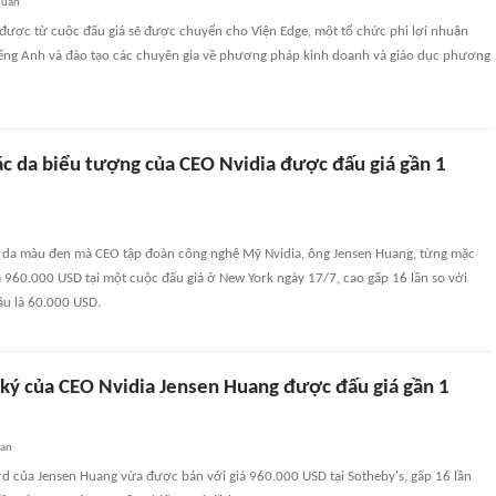
quan
 được từ cuộc đấu giá sẽ được chuyển cho Viện Edge, một tổ chức phi lợi nhuận
iếng Anh và đào tạo các chuyên gia về phương pháp kinh doanh và giáo dục phương
ác da biểu tượng của CEO Nvidia được đấu giá gần 1
 da màu đen mà CEO tập đoàn công nghệ Mỹ Nvidia, ông Jensen Huang, từng mặc
 960.000 USD tại một cuộc đấu giá ở New York ngày 17/7, cao gấp 16 lần so với
ầu là 60.000 USD.
 ký của CEO Nvidia Jensen Huang được đấu giá gần 1
uan
rd của Jensen Huang vừa được bán với giá 960.000 USD tại Sotheby's, gấp 16 lần