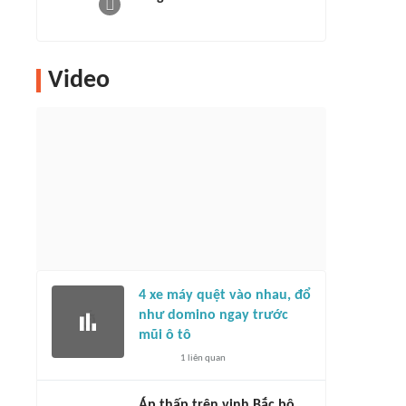
Video
4 xe máy quệt vào nhau, đổ
như domino ngay trước
mũi ô tô
1
liên quan
Áp thấp trên vịnh Bắc bộ