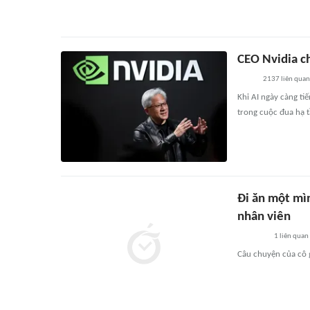
CEO Nvidia ch
2137
liên quan
Khi AI ngày càng tiế
trong cuộc đua hạ t
Đi ăn một mìn
nhân viên
1
liên quan
Câu chuyện của cô g