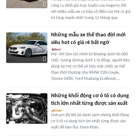
công cụ định giá trực tuyến của Hagerty đối
với nhiều mẫu xe cơ bắp cổ điển của Mỹ có giá
trị tăng mạnh nhất trong 12 tháng qua.
Những mẫu xe thể thao đời mới
siêu hot có giá rẻ bất ngờ
Mỹ- Với tầm tài chính từ khoảng dưới 40.000
USD, tương đương dưới 1 tỷ đồng, người tiêu
dùng tại Mỹ có thể sở hữu một chiếc xe thể
thao thời thượng như BMW 230i Coupe,
Toyota GR86, Ford Mustang EcoBoost,…
Những khối động cơ ô tô có dung
tích lớn nhất từng được sản xuất
Hotcars đã liệt kê danh sách những khối động
cơ ô tô có dung tích lớn nhất từng được sản
xuất để bạn đọc tham khảo.