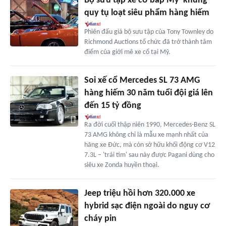
Bộ sưu tập xe cơ bắp Mỹ 'khủng'
quy tụ loạt siêu phẩm hàng hiếm
Phiên đấu giá bộ sưu tập của Tony Townley do
Richmond Auctions tổ chức đã trở thành tâm
điểm của giới mê xe cổ tại Mỹ.
Soi xế cổ Mercedes SL 73 AMG
hàng hiếm 30 năm tuổi đội giá lên
đến 15 tỷ đồng
Ra đời cuối thập niên 1990, Mercedes-Benz SL
73 AMG không chỉ là mẫu xe mạnh nhất của
hãng xe Đức, mà còn sở hữu khối động cơ V12
7.3L – 'trái tim' sau này được Pagani dùng cho
siêu xe Zonda huyền thoại.
Jeep triệu hồi hơn 320.000 xe
hybrid sạc điện ngoài do nguy cơ
cháy pin