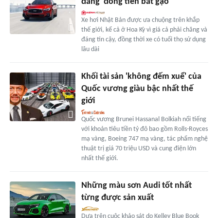
đáng 'đồng tiền bát gạo'
Xe hơi Nhật Bản được ưa chuộng trên khắp
thế giới, kể cả ở Hoa Kỳ vì giá cả phải chăng và
đáng tin cậy, đồng thời xe có tuổi thọ sử dụng
lâu dài
Khối tài sản 'không đếm xuể' của
Quốc vương giàu bậc nhất thế
giới
Quốc vương Brunei Hassanal Bolkiah nổi tiếng
với khoản tiêu tiền tỷ đô bao gồm Rolls-Royces
mạ vàng, Boeing 747 mạ vàng, tác phẩm nghệ
thuật trị giá 70 triệu USD và cung điện lớn
nhất thế giới.
Những màu sơn Audi tốt nhất
từng được sản xuất
Dựa trên cuộc khảo sát do Kelley Blue Book