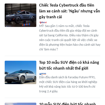
Chiếc Tesla Cybertruck đầu tiên
làm xe cảnh sát: 'Ngầu' nhưng vẫn
gây tranh cãi
MỸ- Sau gần 1 năm ra mắt, chiếc Tesla
Cybertruck đầu tiên đã gia nhập đội xe cảnh
sát tại bang California. Điều này thậm chí gây
nên cuộc tranh cãi quyết liệt về việc chiếc xe
điện là phương tiện hoàn hảo cho cảnh sát hay
chỉ 'làm màu'?
Top 10 mẫu SUV điện có khả năng
bứt tốc nhanh nhất thế giới
Dẫn đầu danh sách là Faraday Future FF91,
một chiếc SUV điện của hãng xe khởi nghiệp
Mỹ với khả năng bức tốc từ 0-100 km/h chỉ
trong 2,4 giây.
10 mẫu SUV điện bứt tốc nhanh