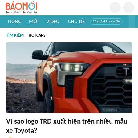
NÓNG
MỚI
VIDEO
CHỦ ĐỀ
#ASEAN Cup 2026
#Trí tuệ nhân tạo
#Mỹ - Iran
#Khám phá Việt Nam
TÌM KIẾM
HOTCARS
#Khám phá thế giới
Vì sao logo TRD xuất hiện trên nhiều mẫu
xe Toyota?