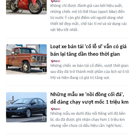
Không chỉ được đánh giá cao bởi hiệu suất,
những chiếc mô tô thể thao (sport bike) đến
từ nước Ý còn ghi điểm với người dùng nhờ
thiết kế đẹp mắt, chế tác tỉ mỉ và sử dụng các
vật liệu tốt nhất.
Loạt xe bán tải 'cổ lỗ sĩ' vẫn có giá
bán lại tăng dần theo thời gian
Những chiếc xe bán tải cổ điển, vượt thời gian
sau đây đã trở thành một phần của lịch sử ô tô
Mỹ và hiện đang có giá trị tăng vọt.
Những mẫu xe 'nồi đồng cối đá',
dễ dàng chạy vượt mốc 1 triệu km
Những mẫu xe dưới đây nổi tiếng với độ bền
bỉ, dù đã được ghi nhận chạy hơn 1 triệu km
nhưng vẫn chưa có dấu hiệu cần 'nghỉ hưu'.