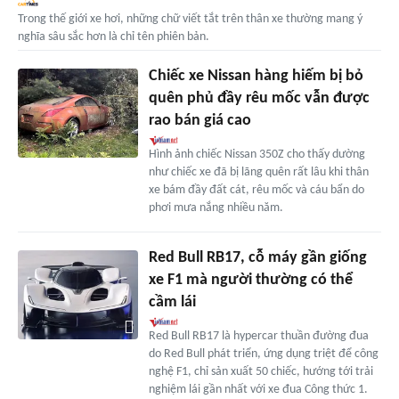
Trong thế giới xe hơi, những chữ viết tắt trên thân xe thường mang ý
nghĩa sâu sắc hơn là chỉ tên phiên bản.
Chiếc xe Nissan hàng hiếm bị bỏ
quên phủ đầy rêu mốc vẫn được
rao bán giá cao
Hình ảnh chiếc Nissan 350Z cho thấy dường
như chiếc xe đã bị lãng quên rất lâu khi thân
xe bám đầy đất cát, rêu mốc và cáu bẩn do
phơi mưa nắng nhiều năm.
Red Bull RB17, cỗ máy gần giống
xe F1 mà người thường có thể
cầm lái
Red Bull RB17 là hypercar thuần đường đua
do Red Bull phát triển, ứng dụng triệt để công
nghệ F1, chỉ sản xuất 50 chiếc, hướng tới trải
nghiệm lái gần nhất với xe đua Công thức 1.