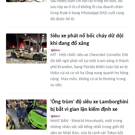
Sau nhiều năm chỉ tồn tại trong tin đồn, bộ
sưu tập xe ô tô cổ khổng lồ của doanh nhân
Greg Rusk ở bang Mississippi (Mỹ) cuối cùng
đã được hé lộ.
Siêu xe phát nổ bốc cháy dữ dội
khi đang đổ xăng
MỸ - Một chiếc siêu xe Chevrolet Corvette Z06
đã bất ngờ phát nổ tại một trạm xăng ở thành
phố Brandon, bang Florida khiến toàn bộ xe bị
thiêu rụi và cơ sở hạ tầng xung quanh hư hỏng
nặng. May mắn, không có ai bị thương trong
vụ việc.
'Ông trùm' độ siêu xe Lamborghini
bị bắt vì gian lận kiểm định xe
NHẬT BẢN - Shinichi Morohoshi, một trong
những nhân vật nổi tiếng nhất trong giới độ
siêu xe Nhật Bản, vừa bị cảnh sát Tokyo bắt