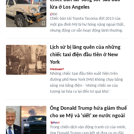
lửa ở Los Angeles
Chiếc bán tải Toyota Tacoma đời 2013 của
một gia đình Mỹ bị hư hỏng nặng ngoại thất,
nhưng động cơ vẫn hoạt động bình thường.
Lịch sử bị lãng quên của những
chiếc taxi điện đầu tiên ở New
York
Những chiếc taxi đầu tiên xuất hiện trên
đường phố New York (Mỹ) không chạy bằng
xăng mà bằng điện - 'những chiếc xe của
tương lai hóa ra lại đến từ quá khứ.'
Ông Donald Trump hứa giảm thuế
cho xe Mỹ và 'siết' xe nước ngoài
Trong chiến dịch vận động tranh cử của mình,
ông Donald Trump cam kết sẽ đưa ra ưu đãi