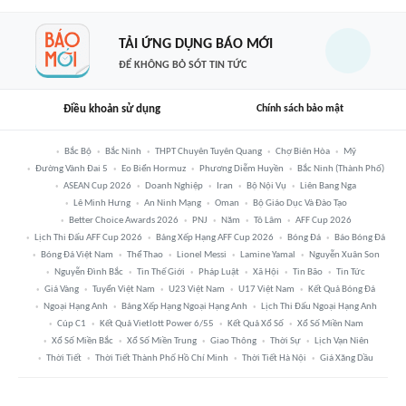
TẢI ỨNG DỤNG BÁO MỚI
ĐỂ KHÔNG BỎ SÓT TIN TỨC
Điều khoản sử dụng
Chính sách bảo mật
Bắc Bộ
Bắc Ninh
THPT Chuyên Tuyên Quang
Chợ Biên Hòa
Mỹ
Đường Vành Đai 5
Eo Biển Hormuz
Phương Diễm Huyền
Bắc Ninh (thành Phố)
ASEAN Cup 2026
Doanh Nghiệp
Iran
Bộ Nội Vụ
Liên Bang Nga
Lê Minh Hưng
An Ninh Mạng
Oman
Bộ Giáo Dục Và Đào Tạo
Better Choice Awards 2026
PNJ
Năm
Tô Lâm
AFF Cup 2026
Lịch Thi Đấu AFF Cup 2026
Bảng Xếp Hạng AFF Cup 2026
Bóng Đá
Báo Bóng Đá
Bóng Đá Việt Nam
Thể Thao
Lionel Messi
Lamine Yamal
Nguyễn Xuân Son
Nguyễn Đình Bắc
Tin Thế Giới
Pháp Luật
Xã Hội
Tin Bão
Tin Tức
Giá Vàng
Tuyển Việt Nam
U23 Việt Nam
U17 Việt Nam
Kết Quả Bóng Đá
Ngoại Hạng Anh
Bảng Xếp Hạng Ngoại Hạng Anh
Lịch Thi Đấu Ngoại Hạng Anh
Cúp C1
Kết Quả Vietlott Power 6/55
Kết Quả Xổ Số
Xổ Số Miền Nam
Xổ Số Miền Bắc
Xổ Số Miền Trung
Giao Thông
Thời Sự
Lịch Vạn Niên
Thời Tiết
Thời Tiết Thành Phố Hồ Chí Minh
Thời Tiết Hà Nội
Giá Xăng Dầu