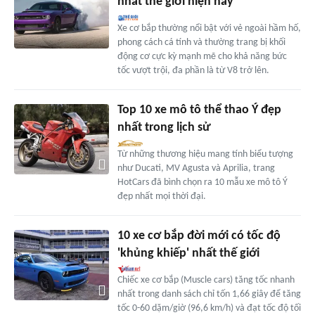
nhất thế giới hiện nay
Xe cơ bắp thường nổi bật với vẻ ngoài hầm hố,
phong cách cá tính và thường trang bị khối
động cơ cực kỳ mạnh mẽ cho khả năng bức
tốc vượt trội, đa phần là từ V8 trở lên.
Top 10 xe mô tô thể thao Ý đẹp
nhất trong lịch sử
Từ những thương hiệu mang tính biểu tượng
như Ducati, MV Agusta và Aprilia, trang
HotCars đã bình chọn ra 10 mẫu xe mô tô Ý
đẹp nhất mọi thời đại.
10 xe cơ bắp đời mới có tốc độ
'khủng khiếp' nhất thế giới
Chiếc xe cơ bắp (Muscle cars) tăng tốc nhanh
nhất trong danh sách chỉ tốn 1,66 giây để tăng
tốc 0-60 dặm/giờ (96,6 km/h) và đạt tốc độ tối