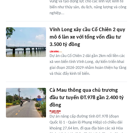
vùng và tạo động lực cho các lĩnh vực kinh tế
biển như thủy sản, du lịch, năng lượng và công
nghiệp...
Vĩnh Long xây cầu Cổ Chiên 2 quy
mô 6 làn xe với tổng vốn đầu tư
3.500 tỷ đồng
Dự án cầu Cổ Chiên 2 dài gần 2km nối liền các
xã ven biển tỉnh Vĩnh Long, dự kiến triển khai
giai đoạn 2026-2029 nhằm hoàn thiện hạ tầng
và thúc đẩy kinh tế biển.
Cà Mau thông qua chủ trương
đầu tư tuyến ĐT.978 gần 2.400 tỷ
đồng
Dự án nâng cấp đường tỉnh ĐT.978 (đoạn
Quốc lộ 1 - Quản lộ Phụng Hiệp) có chiều dài
khoảng 27,64 km, đi qua địa bàn các xã Hòa