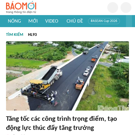
NÓNG
MỚI
VIDEO
CHỦ ĐỀ
#ASEAN Cup 2026
#Trí tuệ nhân tạo
#Mỹ - Iran
#Khám phá Việt Nam
TÌM KIẾM
HL93
#Khám phá thế giới
Tăng tốc các công trình trọng điểm, tạo
động lực thúc đẩy tăng trưởng