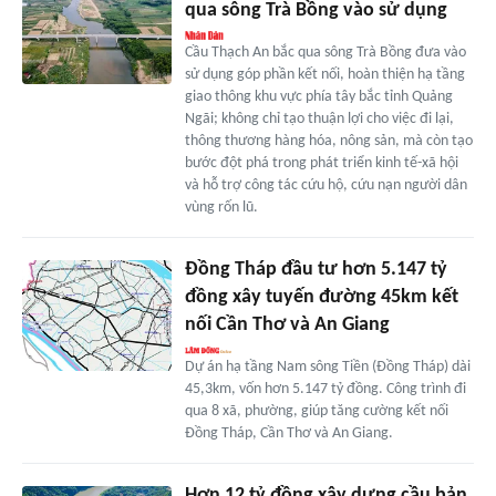
qua sông Trà Bồng vào sử dụng
Cầu Thạch An bắc qua sông Trà Bồng đưa vào
sử dụng góp phần kết nối, hoàn thiện hạ tầng
giao thông khu vực phía tây bắc tỉnh Quảng
Ngãi; không chỉ tạo thuận lợi cho việc đi lại,
thông thương hàng hóa, nông sản, mà còn tạo
bước đột phá trong phát triển kinh tế-xã hội
và hỗ trợ công tác cứu hộ, cứu nạn người dân
vùng rốn lũ.
Đồng Tháp đầu tư hơn 5.147 tỷ
đồng xây tuyến đường 45km kết
nối Cần Thơ và An Giang
Dự án hạ tầng Nam sông Tiền (Đồng Tháp) dài
45,3km, vốn hơn 5.147 tỷ đồng. Công trình đi
qua 8 xã, phường, giúp tăng cường kết nối
Đồng Tháp, Cần Thơ và An Giang.
Hơn 12 tỷ đồng xây dựng cầu bản