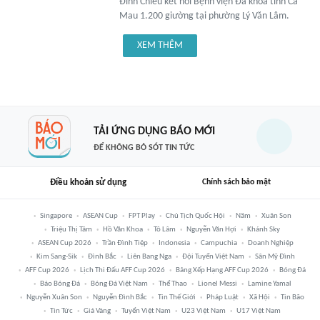
Đình Chiểu kết nối Bệnh viện Đa khoa tỉnh Cà
Mau 1.200 giường tại phường Lý Văn Lâm.
XEM THÊM
TẢI ỨNG DỤNG BÁO MỚI
ĐỂ KHÔNG BỎ SÓT TIN TỨC
Điều khoản sử dụng
Chính sách bảo mật
Singapore
ASEAN Cup
FPT Play
Chủ Tịch Quốc Hội
Năm
Xuân Son
Triệu Thị Tâm
Hồ Văn Khoa
Tô Lâm
Nguyễn Văn Hợi
Khánh Sky
ASEAN Cup 2026
Trần Đình Tiệp
Indonesia
Campuchia
Doanh Nghiệp
Kim Sang-Sik
Đình Bắc
Liên Bang Nga
Đội Tuyển Việt Nam
Sân Mỹ Đình
AFF Cup 2026
Lịch Thi Đấu AFF Cup 2026
Bảng Xếp Hạng AFF Cup 2026
Bóng Đá
Báo Bóng Đá
Bóng Đá Việt Nam
Thể Thao
Lionel Messi
Lamine Yamal
Nguyễn Xuân Son
Nguyễn Đình Bắc
Tin Thế Giới
Pháp Luật
Xã Hội
Tin Bão
Tin Tức
Giá Vàng
Tuyển Việt Nam
U23 Việt Nam
U17 Việt Nam