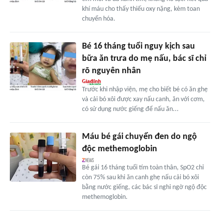
khí máu cho thấy thiếu oxy nặng, kèm toan
chuyển hóa.
Bé 16 tháng tuổi nguy kịch sau
bữa ăn trưa do mẹ nấu, bác sĩ chỉ
rõ nguyên nhân
Trước khi nhập viện, mẹ cho biết bé có ăn ghẹ
và cải bó xôi được xay nấu canh, ăn với cơm,
có sử dụng nước giếng để nấu ăn...
Máu bé gái chuyển đen do ngộ
độc methemoglobin
Bé gái 16 tháng tuổi tím toàn thân, SpO2 chỉ
còn 75% sau khi ăn canh ghẹ nấu cải bó xôi
bằng nước giếng, các bác sĩ nghi ngờ ngộ độc
methemoglobin.