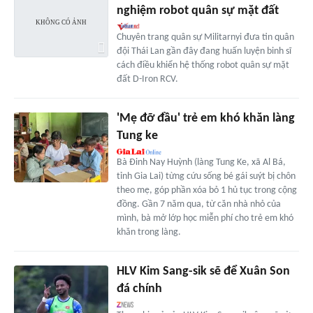
nghiệm robot quân sự mặt đất
Chuyên trang quân sự Militarnyi đưa tin quân
đội Thái Lan gần đây đang huấn luyện binh sĩ
cách điều khiển hệ thống robot quân sự mặt
đất D-Iron RCV.
'Mẹ đỡ đầu' trẻ em khó khăn làng
Tung ke
Bà Ðinh Nay Huỳnh (làng Tung Ke, xã Al Bá,
tỉnh Gia Lai) từng cứu sống bé gái suýt bị chôn
theo mẹ, góp phần xóa bỏ 1 hủ tục trong cộng
đồng. Gần 7 năm qua, từ căn nhà nhỏ của
mình, bà mở lớp học miễn phí cho trẻ em khó
khăn trong làng.
HLV Kim Sang-sik sẽ để Xuân Son
đá chính