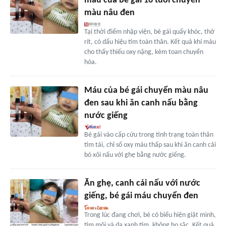
máu của bé gái 16 tuổi chuyển
màu nâu đen
Tại thời điểm nhập viện, bé gái quấy khóc, thở
rít, có dấu hiệu tím toàn thân. Kết quả khí máu
cho thấy thiếu oxy nặng, kèm toan chuyển
hóa.
Máu của bé gái chuyển màu nâu
đen sau khi ăn canh nấu bằng
nước giếng
Bé gái vào cấp cứu trong tình trạng toàn thân
tím tái, chỉ số oxy máu thấp sau khi ăn canh cải
bó xôi nấu với ghẹ bằng nước giếng.
Ăn ghẹ, canh cải nấu với nước
giếng, bé gái máu chuyển đen
Trong lúc đang chơi, bé có biểu hiện giật mình,
tím môi và da xanh tím, không ho sặc. Kết quả