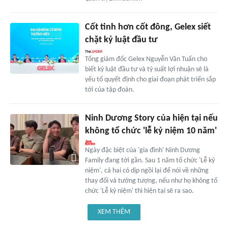
Cốt tinh hơn cốt đông, Gelex siết
chặt kỷ luật đầu tư
Tổng giám đốc Gelex Nguyễn Văn Tuấn cho
biết kỷ luật đầu tư và tỷ suất lợi nhuận sẽ là
yếu tố quyết định cho giai đoạn phát triển sắp
tới của tập đoàn.
Ninh Dương Story của hiện tại nếu
không tổ chức 'lễ kỷ niệm 10 năm'
Ngày đặc biệt của 'gia đình' Ninh Dương
Family đang tới gần. Sau 1 năm tổ chức 'Lễ kỷ
niệm', cả hai có dịp ngồi lại để nói về những
thay đổi và tưởng tượng, nếu như họ không tổ
chức 'Lễ kỷ niệm' thì hiện tại sẽ ra sao.
XEM THÊM