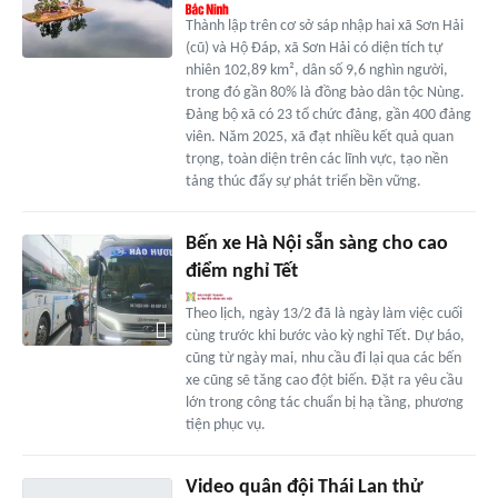
Thành lập trên cơ sở sáp nhập hai xã Sơn Hải
(cũ) và Hộ Đáp, xã Sơn Hải có diện tích tự
nhiên 102,89 km², dân số 9,6 nghìn người,
trong đó gần 80% là đồng bào dân tộc Nùng.
Đảng bộ xã có 23 tổ chức đảng, gần 400 đảng
viên. Năm 2025, xã đạt nhiều kết quả quan
trọng, toàn diện trên các lĩnh vực, tạo nền
tảng thúc đẩy sự phát triển bền vững.
Bến xe Hà Nội sẵn sàng cho cao
điểm nghỉ Tết
Theo lịch, ngày 13/2 đã là ngày làm việc cuối
cùng trước khi bước vào kỳ nghỉ Tết. Dự báo,
cũng từ ngày mai, nhu cầu đi lại qua các bến
xe cũng sẽ tăng cao đột biến. Đặt ra yêu cầu
lớn trong công tác chuẩn bị hạ tầng, phương
tiện phục vụ.
Video quân đội Thái Lan thử