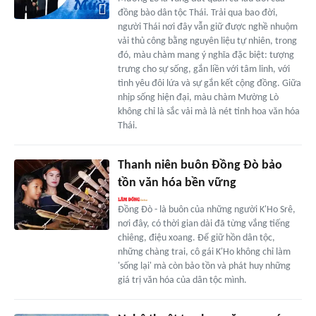
đồng bào dân tộc Thái. Trải qua bao đời,
người Thái nơi đây vẫn giữ được nghề nhuộm
vải thủ công bằng nguyên liệu tự nhiên, trong
đó, màu chàm mang ý nghĩa đặc biệt: tượng
trưng cho sự sống, gắn liền với tâm linh, với
tình yêu đôi lứa và sự gắn kết cộng đồng. Giữa
nhịp sống hiện đại, màu chàm Mường Lò
không chỉ là sắc vải mà là nét tinh hoa văn hóa
Thái.
Thanh niên buôn Đồng Đò bảo
tồn văn hóa bền vững
Đồng Đò - là buôn của những người K'Ho Srê,
nơi đây, có thời gian dài đã từng vắng tiếng
chiêng, điệu xoang. Để giữ hồn dân tộc,
những chàng trai, cô gái K'Ho không chỉ làm
'sống lại' mà còn bảo tồn và phát huy những
giá trị văn hóa của dân tộc mình.