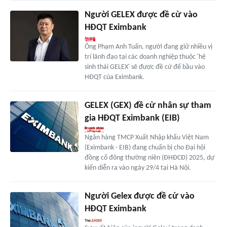
Người GELEX được đề cử vào
HĐQT Eximbank
Ông Phạm Anh Tuấn, người đang giữ nhiều vị
trí lãnh đạo tại các doanh nghiệp thuộc 'hệ
sinh thái GELEX' sẽ được đề cử để bầu vào
HĐQT của Eximbank.
GELEX (GEX) đề cử nhân sự tham
gia HĐQT Eximbank (EIB)
Ngân hàng TMCP Xuất Nhập khẩu Việt Nam
(Eximbank - EIB) đang chuẩn bị cho Đại hội
đồng cổ đông thường niên (ĐHĐCĐ) 2025, dự
kiến diễn ra vào ngày 29/4 tại Hà Nội.
Người Gelex được đề cử vào
HĐQT Eximbank