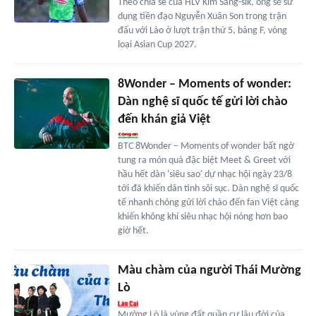
Theo chia sẻ của HLV Kim Sang-sik, ông sẽ sử
dụng tiền đạo Nguyễn Xuân Son trong trận
đấu với Lào ở lượt trận thứ 5, bảng F, vòng
loại Asian Cup 2027.
8Wonder – Moments of wonder:
Dàn nghệ sĩ quốc tế gửi lời chào
đến khán giả Việt
BTC 8Wonder – Moments of wonder bất ngờ
tung ra món quà đặc biệt Meet & Greet với
hầu hết dàn 'siêu sao' dự nhạc hội ngày 23/8
tới đã khiến dân tình sôi sục. Dàn nghệ sĩ quốc
tế nhanh chóng gửi lời chào đến fan Việt càng
khiến không khí siêu nhạc hội nóng hơn bao
giờ hết.
Màu chàm của người Thái Mường
Lò
Mường Lò là vùng đất quần cư lâu đời của