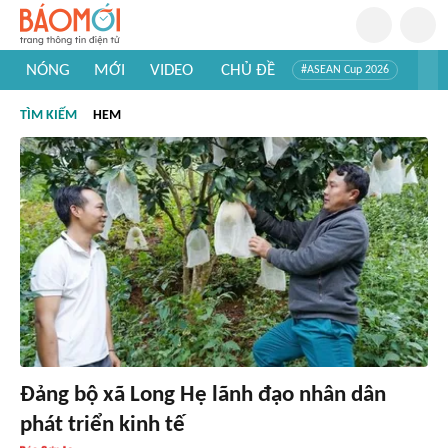
NÓNG
MỚI
VIDEO
CHỦ ĐỀ
#ASEAN Cup 2026
#Trí tuệ nhân tạo
#Mỹ - Iran
#Khám phá Việt Nam
TÌM KIẾM
HEM
#Khám phá thế giới
Đảng bộ xã Long Hẹ lãnh đạo nhân dân
phát triển kinh tế