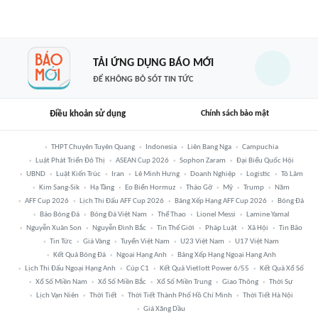
TẢI ỨNG DỤNG BÁO MỚI
ĐỂ KHÔNG BỎ SÓT TIN TỨC
Điều khoản sử dụng
Chính sách bảo mật
THPT Chuyên Tuyên Quang
Indonesia
Liên Bang Nga
Campuchia
Luật Phát Triển Đô Thị
ASEAN Cup 2026
Sophon Zaram
Đại Biểu Quốc Hội
UBND
Luật Kiến Trúc
Iran
Lê Minh Hưng
Doanh Nghiệp
Logistic
Tô Lâm
Kim Sang-Sik
Hạ Tầng
Eo Biển Hormuz
Tháo Gỡ
Mỹ
Trump
Năm
AFF Cup 2026
Lịch Thi Đấu AFF Cup 2026
Bảng Xếp Hạng AFF Cup 2026
Bóng Đá
Báo Bóng Đá
Bóng Đá Việt Nam
Thể Thao
Lionel Messi
Lamine Yamal
Nguyễn Xuân Son
Nguyễn Đình Bắc
Tin Thế Giới
Pháp Luật
Xã Hội
Tin Bão
Tin Tức
Giá Vàng
Tuyển Việt Nam
U23 Việt Nam
U17 Việt Nam
Kết Quả Bóng Đá
Ngoại Hạng Anh
Bảng Xếp Hạng Ngoại Hạng Anh
Lịch Thi Đấu Ngoại Hạng Anh
Cúp C1
Kết Quả Vietlott Power 6/55
Kết Quả Xổ Số
Xổ Số Miền Nam
Xổ Số Miền Bắc
Xổ Số Miền Trung
Giao Thông
Thời Sự
Lịch Vạn Niên
Thời Tiết
Thời Tiết Thành Phố Hồ Chí Minh
Thời Tiết Hà Nội
Giá Xăng Dầu