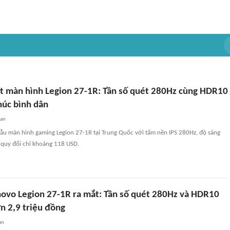
t màn hình Legion 27-1R: Tần số quét 280Hz cùng HDR10
húc bình dân
uan
mẫu màn hình gaming Legion 27-1R tại Trung Quốc với tấm nền IPS 280Hz, độ sáng
 quy đổi chỉ khoảng 118 USD.
ovo Legion 27-1R ra mắt: Tần số quét 280Hz và HDR10
ơn 2,9 triệu đồng
an