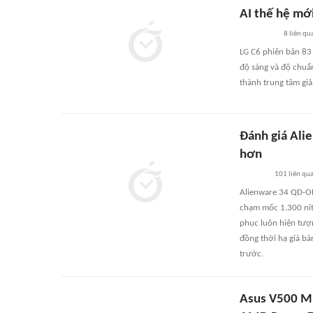
AI thế hệ mớ
8
liên qu
LG C6 phiên bản 83
độ sáng và độ chuẩn
thành trung tâm giải
Đánh giá Ali
hơn
101
liên qu
Alienware 34 QD-OL
chạm mốc 1.300 ni
phục luôn hiện tượ
đồng thời hạ giá b
trước.
Asus V500 Mi