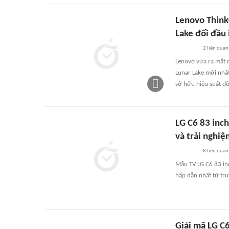
Lenovo Think
Lake đối đầu
2
liên quan
Lenovo vừa ra mắt m
Lunar Lake mới nhất
sở hữu hiệu suất đ
LG C6 83 inc
và trải nghiệ
8
liên quan
Mẫu TV LG C6 83 in
hấp dẫn nhất từ t
Giải mã LG C