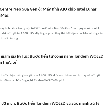
Centre Neo 50a Gen 6: Máy tính AIO chip Intel Lunar
 iMac
áy tính tất cả trong một (AIO) ThinkCentre Neo 50a Gen 6 sử dụng vi xử lý Intel
. Với mức giá từ 1.058 USD, đây là giải pháp thay thế tiết kiệm cho iMac nhưng vẫn
ồ họa ấn tượng.
h giảm giá kỷ lục: Bước tiến từ công nghệ Tandem WOLED
m thực tế
ch vừa nhận mức giảm giá hơn 1.600 USD, đưa sản phẩm cao cấp này về mức giá
rước đến nay nhờ công nghệ Tandem WOLED đột phá.
6 83 inch: Bước tiến Tandem WOLED và sức mạnh xử lý