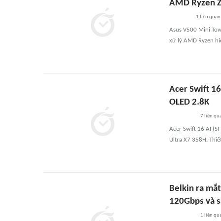
AMD Ryzen Z
1
liên quan
Asus V500 Mini Towe
xử lý AMD Ryzen hi
Acer Swift 16
OLED 2.8K
7
liên qu
Acer Swift 16 AI (S
Ultra X7 358H. Thiế
Belkin ra mắ
120Gbps và 
1
liên qu