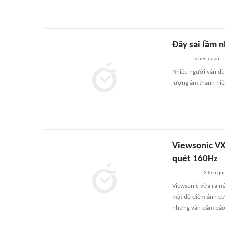
Đây sai lầm n
5
liên quan
Nhiều người vẫn dù
lượng âm thanh hiệ
Viewsonic VX
quét 160Hz
3
liên qu
Viewsonic vừa ra m
mật độ điểm ảnh cự
nhưng vẫn đảm bảo đ