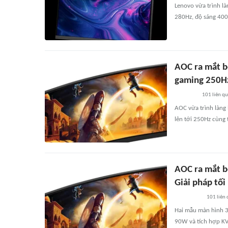
Lenovo vừa trình l
280Hz, độ sáng 400
AOC ra mắt b
gaming 250Hz
101
liên q
AOC vừa trình làn
lên tới 250Hz cùng 
AOC ra mắt 
Giải pháp tố
101
liên
Hai mẫu màn hình 3
90W và tích hợp KVM