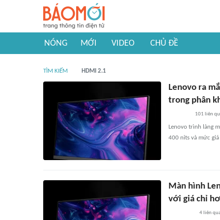
NÓNG
MỚI
VIDEO
CHỦ ĐỀ
TÌM KIẾM
HDMI 2.1
Lenovo ra mắ
trong phân k
101
liên q
Lenovo trình làng 
400 nits và mức giá
Màn hình Len
với giá chỉ h
4
liên qu