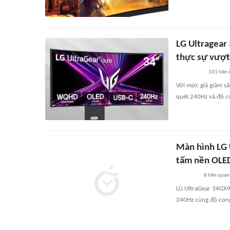
LG Ultragear
thực sự vượt
101
liên
Với mức giá giảm s
quét 240Hz và độ c
Màn hình LG 
tấm nền OLE
8
liên quan
LG UltraGear 34GX
240Hz cùng độ cong