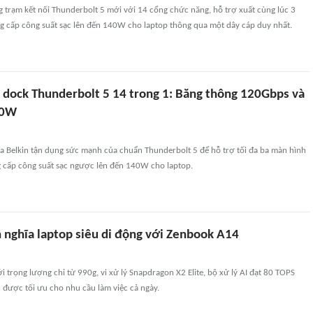
ng trạm kết nối Thunderbolt 5 mới với 14 cổng chức năng, hỗ trợ xuất cùng lúc 3
g cấp công suất sạc lên đến 140W cho laptop thông qua một dây cáp duy nhất.
t dock Thunderbolt 5 14 trong 1: Băng thông 120Gbps và
40W
ủa Belkin tận dụng sức mạnh của chuẩn Thunderbolt 5 để hỗ trợ tối đa ba màn hình
g cấp công suất sạc ngược lên đến 140W cho laptop.
h nghĩa laptop siêu di động với Zenbook A14
i trọng lượng chỉ từ 990g, vi xử lý Snapdragon X2 Elite, bộ xử lý AI đạt 80 TOPS
 được tối ưu cho nhu cầu làm việc cả ngày.