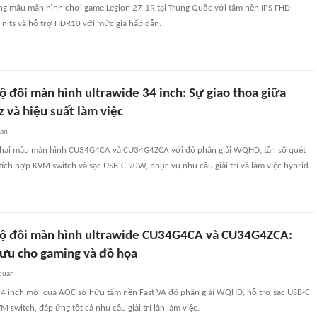
àng mẫu màn hình chơi game Legion 27-1R tại Trung Quốc với tấm nền IPS FHD
 nits và hỗ trợ HDR10 với mức giá hấp dẫn.
ộ đôi màn hình ultrawide 34 inch: Sự giao thoa giữa
 và hiệu suất làm việc
uan
g hai mẫu màn hình CU34G4CA và CU34G4ZCA với độ phân giải WQHD, tần số quét
tích hợp KVM switch và sạc USB-C 90W, phục vụ nhu cầu giải trí và làm việc hybrid.
bộ đôi màn hình ultrawide CU34G4CA và CU34G4ZCA:
i ưu cho gaming và đồ họa
 quan
4 inch mới của AOC sở hữu tấm nền Fast VA độ phân giải WQHD, hỗ trợ sạc USB-C
 switch, đáp ứng tốt cả nhu cầu giải trí lẫn làm việc.