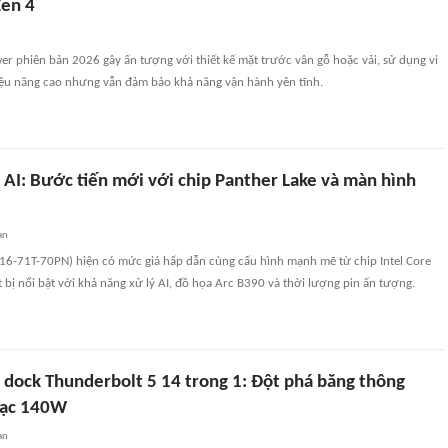
en 4
r phiên bản 2026 gây ấn tượng với thiết kế mặt trước vân gỗ hoặc vải, sử dụng vi
ệu năng cao nhưng vẫn đảm bảo khả năng vận hành yên tĩnh.
 AI: Bước tiến mới với chip Panther Lake và màn hình
an
F16-71T-70PN) hiện có mức giá hấp dẫn cùng cấu hình mạnh mẽ từ chip Intel Core
t bị nổi bật với khả năng xử lý AI, đồ họa Arc B390 và thời lượng pin ấn tượng.
t dock Thunderbolt 5 14 trong 1: Đột phá băng thông
sạc 140W
an