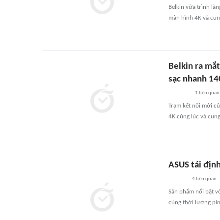
Belkin vừa trình là
màn hình 4K và cun
Belkin ra mắ
sạc nhanh 1
1
liên quan
Trạm kết nối mới c
4K cùng lúc và cun
ASUS tái địn
4
liên quan
Sản phẩm nổi bật vớ
cùng thời lượng pin