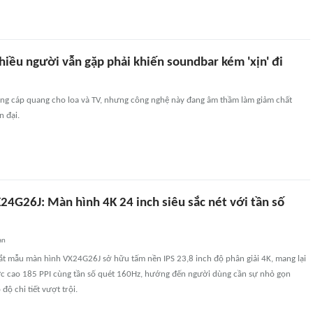
hiều người vẫn gặp phải khiến soundbar kém 'xịn' đi
ng cáp quang cho loa và TV, nhưng công nghệ này đang âm thầm làm giảm chất
n đại.
24G26J: Màn hình 4K 24 inch siêu sắc nét với tần số
an
ắt mẫu màn hình VX24G26J sở hữu tấm nền IPS 23,8 inch độ phân giải 4K, mang lại
c cao 185 PPI cùng tần số quét 160Hz, hướng đến người dùng cần sự nhỏ gọn
ộ chi tiết vượt trội.