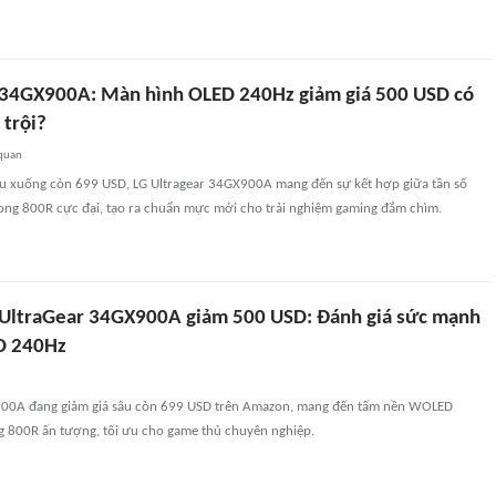
 34GX900A: Màn hình OLED 240Hz giảm giá 500 USD có
 trội?
 quan
âu xuống còn 699 USD, LG Ultragear 34GX900A mang đến sự kết hợp giữa tần số
ong 800R cực đại, tạo ra chuẩn mực mới cho trải nghiệm gaming đắm chìm.
UltraGear 34GX900A giảm 500 USD: Đánh giá sức mạnh
D 240Hz
900A đang giảm giá sâu còn 699 USD trên Amazon, mang đến tấm nền WOLED
 800R ấn tượng, tối ưu cho game thủ chuyên nghiệp.