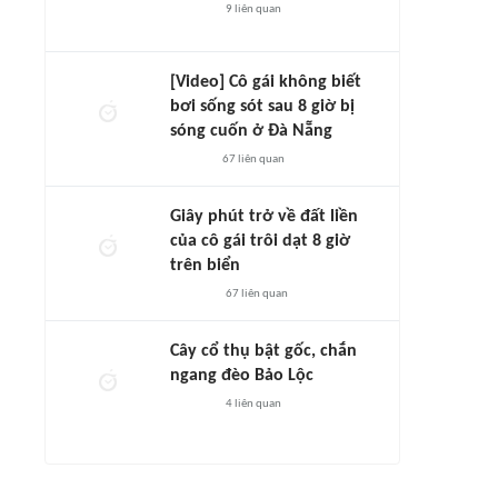
9
liên quan
[Video] Cô gái không biết
bơi sống sót sau 8 giờ bị
sóng cuốn ở Đà Nẵng
67
liên quan
Giây phút trở về đất liền
của cô gái trôi dạt 8 giờ
trên biển
67
liên quan
Cây cổ thụ bật gốc, chắn
ngang đèo Bảo Lộc
4
liên quan