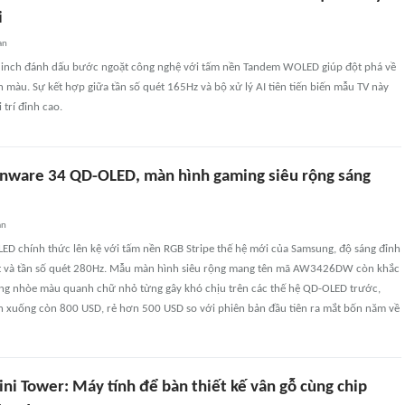
i
an
 inch đánh dấu bước ngoặt công nghệ với tấm nền Tandem WOLED giúp đột phá về
 màu. Sự kết hợp giữa tần số quét 165Hz và bộ xử lý AI tiên tiến biến mẫu TV này
 trí đỉnh cao.
enware 34 QD-OLED, màn hình gaming siêu rộng sáng
an
ED chính thức lên kệ với tấm nền RGB Stripe thế hệ mới của Samsung, độ sáng đỉnh
t và tần số quét 280Hz. Mẫu màn hình siêu rộng mang tên mã AW3426DW còn khắc
ng nhòe màu quanh chữ nhỏ từng gây khó chịu trên các thế hệ QD-OLED trước,
án xuống còn 800 USD, rẻ hơn 500 USD so với phiên bản đầu tiên ra mắt bốn năm về
ni Tower: Máy tính để bàn thiết kế vân gỗ cùng chip