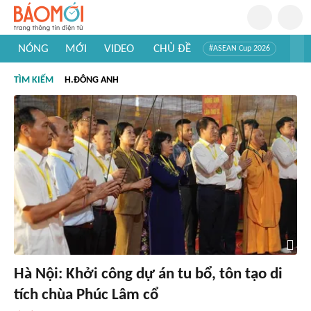
NÓNG
MỚI
VIDEO
CHỦ ĐỀ
#ASEAN Cup 2026
#Trí tuệ nhân tạo
#Mỹ - Iran
#Khám phá Việt Nam
TÌM KIẾM
H.ĐÔNG ANH
#Khám phá thế giới
Hà Nội: Khởi công dự án tu bổ, tôn tạo di
tích chùa Phúc Lâm cổ