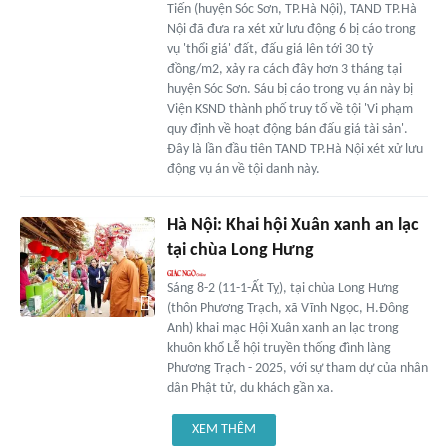
Tiến (huyện Sóc Sơn, TP.Hà Nội), TAND TP.Hà
Nội đã đưa ra xét xử lưu động 6 bị cáo trong
vụ 'thổi giá' đất, đấu giá lên tới 30 tỷ
đồng/m2, xảy ra cách đây hơn 3 tháng tại
huyện Sóc Sơn. Sáu bị cáo trong vụ án này bị
Viện KSND thành phố truy tố về tội 'Vi phạm
quy định về hoạt động bán đấu giá tài sản'.
Đây là lần đầu tiên TAND TP.Hà Nội xét xử lưu
động vụ án về tội danh này.
Hà Nội: Khai hội Xuân xanh an lạc
tại chùa Long Hưng
Sáng 8-2 (11-1-Ất Tỵ), tại chùa Long Hưng
(thôn Phương Trạch, xã Vĩnh Ngọc, H.Đông
Anh) khai mạc Hội Xuân xanh an lạc trong
khuôn khổ Lễ hội truyền thống đình làng
Phương Trạch - 2025, với sự tham dự của nhân
dân Phật tử, du khách gần xa.
XEM THÊM