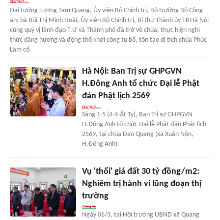
Đại tướng Lương Tam Quang, Ủy viên Bộ Chính trị, Bộ trưởng Bộ Công
an; bà Bùi Thị Minh Hoài, Ủy viên Bộ Chính trị, Bí thư Thành ủy TP.Hà Nội
cùng quý vị lãnh đạo T.Ư và Thành phố đã trở về chùa, thực hiện nghi
thức dâng hương và động thổ khởi công tu bổ, tôn tạo di tích chùa Phúc
Lâm cổ.
Hà Nội: Ban Trị sự GHPGVN
H.Đông Anh tổ chức Đại lễ Phật
đản Phật lịch 2569
Sáng 1-5 (4-4-Ất Tỵ), Ban Trị sự GHPGVN
H.Đông Anh tổ chức Đại lễ Phật đản Phật lịch
2569, tại chùa Dao Quang (xã Xuân Nộn,
H.Đông Anh).
Vụ 'thổi' giá đất 30 tỷ đồng/m2:
Nghiêm trị hành vi lũng đoạn thị
trường
Ngày 06/3, tại Hội trường UBND xã Quang