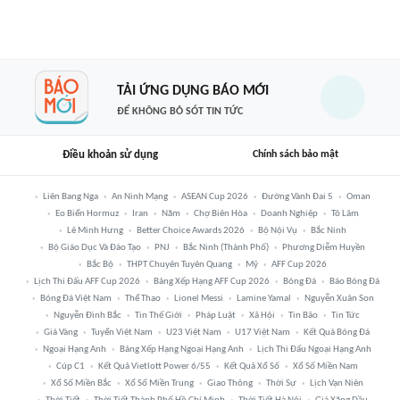
TẢI ỨNG DỤNG BÁO MỚI
ĐỂ KHÔNG BỎ SÓT TIN TỨC
Điều khoản sử dụng
Chính sách bảo mật
Liên Bang Nga
An Ninh Mạng
ASEAN Cup 2026
Đường Vành Đai 5
Oman
Eo Biển Hormuz
Iran
Năm
Chợ Biên Hòa
Doanh Nghiệp
Tô Lâm
Lê Minh Hưng
Better Choice Awards 2026
Bộ Nội Vụ
Bắc Ninh
Bộ Giáo Dục Và Đào Tạo
PNJ
Bắc Ninh (thành Phố)
Phương Diễm Huyền
Bắc Bộ
THPT Chuyên Tuyên Quang
Mỹ
AFF Cup 2026
Lịch Thi Đấu AFF Cup 2026
Bảng Xếp Hạng AFF Cup 2026
Bóng Đá
Báo Bóng Đá
Bóng Đá Việt Nam
Thể Thao
Lionel Messi
Lamine Yamal
Nguyễn Xuân Son
Nguyễn Đình Bắc
Tin Thế Giới
Pháp Luật
Xã Hội
Tin Bão
Tin Tức
Giá Vàng
Tuyển Việt Nam
U23 Việt Nam
U17 Việt Nam
Kết Quả Bóng Đá
Ngoại Hạng Anh
Bảng Xếp Hạng Ngoại Hạng Anh
Lịch Thi Đấu Ngoại Hạng Anh
Cúp C1
Kết Quả Vietlott Power 6/55
Kết Quả Xổ Số
Xổ Số Miền Nam
Xổ Số Miền Bắc
Xổ Số Miền Trung
Giao Thông
Thời Sự
Lịch Vạn Niên
Thời Tiết
Thời Tiết Thành Phố Hồ Chí Minh
Thời Tiết Hà Nội
Giá Xăng Dầu