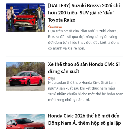
[GALLERY] Suzuki Brezza 2026 chỉ
hơn 200 triệu, SUV giá rẻ 'đấu'
Toyota Raize
Dựa trên cơ sở của 'đàn anh' Suzuki Vitara,
Brezza đã trải qua đợt nâng cấp giữa vòng
đời đem tới nhiều thay đổi, đặc biệt là động
cơ mạnh và giá rẻ hơn.
Xe thể thao số sàn Honda Civic Si
dừng sản xuất
Mẫu sedan thể thao Honda Civic Si sẽ tạm
ngừng sản xuất sau khi kết thúc năm mẫu
2026 nhằm chuẩn bị cho một thế hệ hoàn toàn
mới trong những năm tới.
Honda Civic 2026 thế hệ mới đến
Đông Nam Á, thêm hộp số giả lập