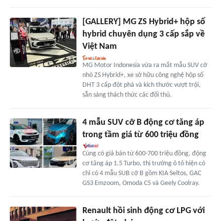
[GALLERY] MG ZS Hybrid+ hộp số
hybrid chuyên dụng 3 cấp sắp về
Việt Nam
MG Motor Indonesia vừa ra mắt mẫu SUV cỡ
nhỏ ZS Hybrid+, xe sở hữu công nghệ hộp số
DHT 3 cấp đột phá và kích thước vượt trội,
sẵn sàng thách thức các đối thủ.
4 mẫu SUV cỡ B động cơ tăng áp
trong tầm giá từ 600 triệu đồng
Cùng có giá bán từ 600-700 triệu đồng, động
cơ tăng áp 1.5 Turbo, thị trường ô tô hiện có
chỉ có 4 mẫu SUB cỡ B gồm KIA Seltos, GAC
GS3 Emzoom, Omoda C5 và Geely Coolray.
Renault hồi sinh động cơ LPG với