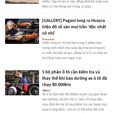
nhiên, hộp số sàn 6 cấp, đồng thời bổ sung mui
điện có thể đóng mở trong 12 giây.
[GALLERY] Pagani tung ra Huayra
triệu đô số sàn mui trần 'độc nhất
vô nhị'
Chiếc Huayra 70 thứ hai trong 3 phiên bản
mừng sinh nhật nhà sáng lập Horacio Pagani
ra mắt với hộp số sàn, động cơ V12 và thân xe
hai tông màu cam ngọc trai.
5 bộ phận ô tô cần kiểm tra và
thay thế khi bảo dưỡng xe ô tô đã
chạy 80.000km
Xe ô tô đạt mốc 80.000km bước vào giai đoạn
bảo dưỡng cấp lớn thứ 2. Nếu chỉ thay dầu
máy định kỳ mà bỏ qua kiểm tra các hạng mục
quan trọng khác, chủ xe có thể phải đối mặt