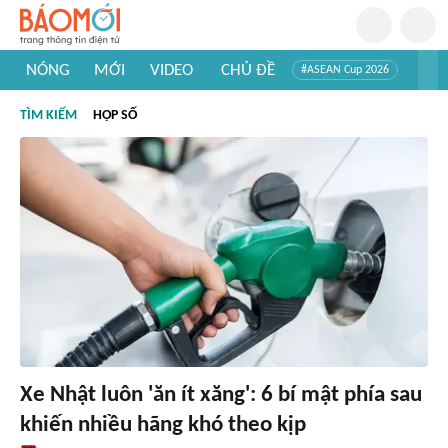
NÓNG
MỚI
VIDEO
CHỦ ĐỀ
#ASEAN Cup 2026
#Trí tuệ nhân tạo
#Mỹ - Iran
#Khám phá Việt Nam
TÌM KIẾM
HỘP SỐ
#Khám phá thế giới
Xe Nhật luôn 'ăn ít xăng': 6 bí mật phía sau
khiến nhiều hãng khó theo kịp