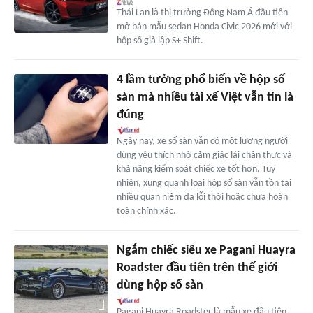
Thái Lan là thị trường Đông Nam Á đầu tiên
mở bán mẫu sedan Honda Civic 2026 mới với
hộp số giả lập S+ Shift.
4 lầm tưởng phổ biến về hộp số
sàn mà nhiều tài xế Việt vẫn tin là
đúng
Ngày nay, xe số sàn vẫn có một lượng người
dùng yêu thích nhờ cảm giác lái chân thực và
khả năng kiểm soát chiếc xe tốt hơn. Tuy
nhiên, xung quanh loại hộp số sàn vẫn tồn tại
nhiều quan niệm đã lỗi thời hoặc chưa hoàn
toàn chính xác.
Ngắm chiếc siêu xe Pagani Huayra
Roadster đầu tiên trên thế giới
dùng hộp số sàn
Pagani Huayra Roadster là mẫu xe đầu tiên