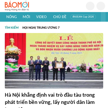
NÓNG
MỚI
VIDEO
CHỦ ĐỀ
#ASEAN Cup 2026
#Trí tuệ nhân tạo
#Mỹ - Iran
#Khám phá Việt Nam
TÌM KIẾM
HỘI NGHỊ TRUNG ƯƠNG 7
#Khám phá thế giới
Hà Nội khẳng định vai trò đầu tàu trong
phát triển bền vững, lấy người dân làm