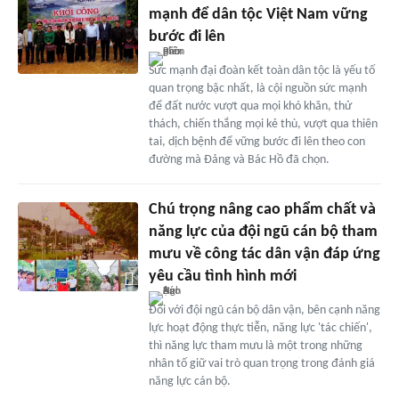
mạnh để dân tộc Việt Nam vững
bước đi lên
Sức mạnh đại đoàn kết toàn dân tộc là yếu tố
quan trọng bậc nhất, là cội nguồn sức mạnh
để đất nước vượt qua mọi khó khăn, thử
thách, chiến thắng mọi kẻ thù, vượt qua thiên
tai, dịch bệnh để vững bước đi lên theo con
đường mà Đảng và Bác Hồ đã chọn.
Chú trọng nâng cao phẩm chất và
năng lực của đội ngũ cán bộ tham
mưu về công tác dân vận đáp ứng
yêu cầu tình hình mới
Đối với đội ngũ cán bộ dân vận, bên cạnh năng
lực hoạt động thực tiễn, năng lực 'tác chiến',
thì năng lực tham mưu là một trong những
nhân tố giữ vai trò quan trọng trong đánh giá
năng lực cán bộ.