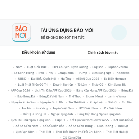
TẢI ỨNG DỤNG BÁO MỚI
ĐỂ KHÔNG BỎ SÓT TIN TỨC
Điều khoản sử dụng
Chính sách bảo mật
Năm
Luật Kiến Trúc
THPT Chuyên Tuyên Quang
Logistic
Sophon Zaram
Lê Minh Hưng
Iran
Mỹ
Campuchia
Trump
Liên Bang Nga
Indonesia
UBND
Đại Biểu Quốc Hội
Hạ Tầng
ASEAN Cup 2026
Eo Biển Hormuz
Luật Phát Triển Đô Thị
Doanh Nghiệp
Tô Lâm
Tháo Gỡ
Kim Sang-Sik
AFF Cup 2026
Lịch Thi Đấu AFF Cup 2026
Bảng Xếp Hạng AFF Cup 2026
Bóng Đá
Báo Bóng Đá
Bóng Đá Việt Nam
Thể Thao
Lionel Messi
Lamine Yamal
Nguyễn Xuân Son
Nguyễn Đình Bắc
Tin Thế Giới
Pháp Luật
Xã Hội
Tin Bão
Tin Tức
Giá Vàng
Tuyển Việt Nam
U23 Việt Nam
U17 Việt Nam
Kết Quả Bóng Đá
Ngoại Hạng Anh
Bảng Xếp Hạng Ngoại Hạng Anh
Lịch Thi Đấu Ngoại Hạng Anh
Cúp C1
Kết Quả Vietlott Power 6/55
Kết Quả Xổ Số
Xổ Số Miền Nam
Xổ Số Miền Bắc
Xổ Số Miền Trung
Giao Thông
Thời Sự
Lịch Vạn Niên
Thời Tiết
Thời Tiết Thành Phố Hồ Chí Minh
Thời Tiết Hà Nội
Giá Xăng Dầu