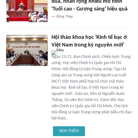
đua, nhân rộng nhiều mô hình
'Tuổi cao - Gương sáng' hiệu quả
Đồng Tháp
Hội thảo khoa học 'Kinh tế bạc ở
Việt Nam trong kỷ nguyên mới'
Ngày 15/11, Ban Chính sách, Chiến lược Trung
ương; Học viện Chính trị Quốc gia Hồ Chí
Minh; Hội đồng Lý luận Trung ương; Tạp chí
Cộng sản và Trung ương Hội Người cao tuổi
(NCT) Việt Nam phối hợp tổ chức Hội thảo
khoa học 'Kinh tế bạc ở Việt Nam trong kỷ
nguyên mới'. Giáo sư, tiến sỹ Nguyễn Xuân
Thắng, Ủy viên Bộ Chính trị, Giám đốc Học
viện Chính trị Quốc gia Hồ Chí Minh, Chủ tịch
Hội đồng Lý luận Trung ương phát biểu chỉ đạo
hội thảo.
XEM THÊM