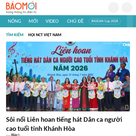
NÓNG
MỚI
VIDEO
CHỦ ĐỀ
#ASEAN Cup 2026
#Trí tuệ nhân tạo
#Mỹ - Iran
#Khám phá Việt Nam
TÌM KIẾM
HỘI NCT VIỆT NAM
#Khám phá thế giới
Sôi nổi Liên hoan tiếng hát Dân ca người
cao tuổi tỉnh Khánh Hòa