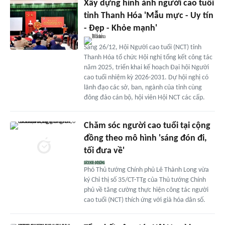
Xây dựng hình ảnh người cao tuổi
tỉnh Thanh Hóa 'Mẫu mực - Uy tín
- Đẹp - Khỏe mạnh'
Sáng 26/12, Hội Người cao tuổi (NCT) tỉnh
Thanh Hóa tổ chức Hội nghị tổng kết công tác
năm 2025, triển khai kế hoạch Đại hội Người
cao tuổi nhiệm kỳ 2026-2031. Dự hội nghị có
lãnh đạo các sở, ban, ngành của tỉnh cùng
đông đảo cán bộ, hội viên Hội NCT các cấp.
Chăm sóc người cao tuổi tại cộng
đồng theo mô hình 'sáng đón đi,
tối đưa về'
Phó Thủ tướng Chính phủ Lê Thành Long vừa
ký Chỉ thị số 35/CT-TTg của Thủ tướng Chính
phủ về tăng cường thực hiện công tác người
cao tuổi (NCT) thích ứng với già hóa dân số.