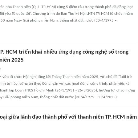
văn hóa Thanh niên (Q. 1, TP. HCM) cùng 5 điểm cầu trong thành phố đã đồng loạt
'Tôi yêu Tổ quốc tôi'. Chương trình do Ban Thư ký Hội LHTN TP. HCM tổ chức nhằm
50 năm Ngày Giải phóng miền Nam, thống nhất đất nước (30/4/1975 –
P. HCM triển khai nhiều ứng dụng công nghệ số trong
niên 2025
n
 vừa tổ chức Hội nghị tổng kết Tháng Thanh niên năm 2025, với chủ đề 'Tuổi trẻ
nh tự hào, vững tin theo Đảng' gắn với các hoạt động, công trình, phần việc kỷ
thành lập Đoàn TNCS Hồ Chí Minh (26/3/1931 - 26/3/2025), hướng tới chào mừng
y Giải phóng miền Nam, thống nhất đất nước (30/4/1975 - 30/4/2025).
hoại giữa lãnh đạo thành phố với thanh niên TP. HCM năm