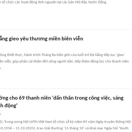
 tổ chức các hoạt động tình nguyện tại các bản Hôi Rấy, Nước Đắng.
Nẵng gieo yêu thương miền biên viễn
n
ộng thiết thực, hành trình Tháng Ba biên giới của tuổi trẻ Đà Nẵng tiếp tục 'gieo'
n viễn, góp phần cải thiện đời sống người dân, tiếp thêm động lực cho thanh niên
.
ởng cho 69 thanh niên 'dấn thân trong công việc, sáng
nh động'
n
Nội, Trung ương Hội LHTN Việt Nam tổ chức Lễ kỷ niệm 69 năm Ngày truyền thống Hội
0.1956 – 15.10.2025), trao Giải thưởng '15 tháng 10' và khai mạc Ngày hội 'Youth