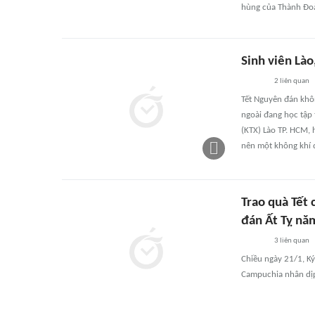
hùng của Thành Đoà
Sinh viên Là
2
liên quan
Tết Nguyên đán khôn
ngoài đang học tập 
(KTX) Lào TP. HCM, 
nên một không khí đ
Trao quà Tết
đán Ất Tỵ nă
3
liên quan
Chiều ngày 21/1, Ký
Campuchia nhân dịp