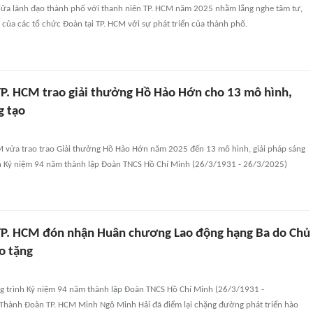
 giữa lãnh đạo thành phố với thanh niên TP. HCM năm 2025 nhằm lắng nghe tâm tư,
 của các tổ chức Đoàn tại TP. HCM với sự phát triển của thành phố.
P. HCM trao giải thưởng Hồ Hảo Hớn cho 13 mô hình,
g tạo
 vừa trao trao Giải thưởng Hồ Hảo Hớn năm 2025 đến 13 mô hình, giải pháp sáng
nh Kỷ niệm 94 năm thành lập Đoàn TNCS Hồ Chí Minh (26/3/1931 - 26/3/2025)
P. HCM đón nhận Huân chương Lao động hạng Ba do Chủ
o tặng
ng trình Kỷ niệm 94 năm thành lập Đoàn TNCS Hồ Chí Minh (26/3/1931 -
 Thành Đoàn TP. HCM Minh Ngô Minh Hải đã điểm lại chặng đường phát triển hào