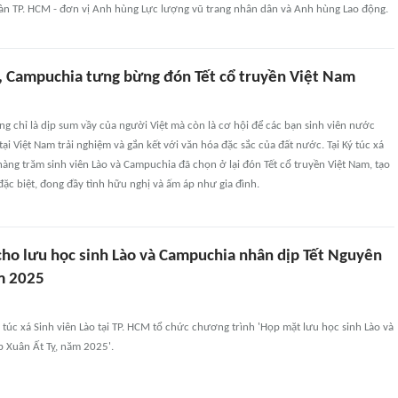
n TP. HCM - đơn vị Anh hùng Lực lượng vũ trang nhân dân và Anh hùng Lao động.
o, Campuchia tưng bừng đón Tết cổ truyền Việt Nam
g chỉ là dịp sum vầy của người Việt mà còn là cơ hội để các bạn sinh viên nước
tại Việt Nam trải nghiệm và gắn kết với văn hóa đặc sắc của đất nước. Tại Ký túc xá
hàng trăm sinh viên Lào và Campuchia đã chọn ở lại đón Tết cổ truyền Việt Nam, tạo
ặc biệt, đong đầy tình hữu nghị và ấm áp như gia đình.
 cho lưu học sinh Lào và Campuchia nhân dịp Tết Nguyên
m 2025
 túc xá Sinh viên Lào tại TP. HCM tổ chức chương trình 'Họp mặt lưu học sinh Lào và
 Xuân Ất Tỵ, năm 2025'.