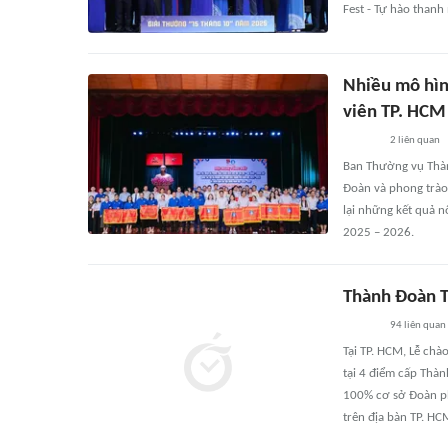
Fest - Tự hào thanh 
Nhiều mô hình
viên TP. HC
2
liên quan
Ban Thường vụ Thàn
Đoàn và phong trào
lại những kết quả n
2025 – 2026.
Thành Đoàn TP
94
liên quan
Tại TP. HCM, Lễ chà
tại 4 điểm cấp Thàn
100% cơ sở Đoàn phư
trên địa bàn TP. HC