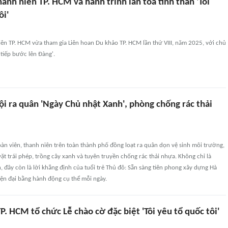
hanh niên TP. HCM và hành trình lan tỏa tinh thần 'Tôi
ôi'
iên TP. HCM vừa tham gia Liên hoan Du khảo TP. HCM lần thứ VIII, năm 2025, với chủ
 tiếp bước lên Đàng'.
ội ra quân 'Ngày Chủ nhật Xanh', phòng chống rác thải
n viên, thanh niên trên toàn thành phố đồng loạt ra quân dọn vệ sinh môi trường,
ặt trái phép, trồng cây xanh và tuyên truyền chống rác thải nhựa. Không chỉ là
, đây còn là lời khẳng định của tuổi trẻ Thủ đô: Sẵn sàng tiên phong xây dựng Hà
iện đại bằng hành động cụ thể mỗi ngày.
. HCM tổ chức Lễ chào cờ đặc biệt 'Tôi yêu tổ quốc tôi'