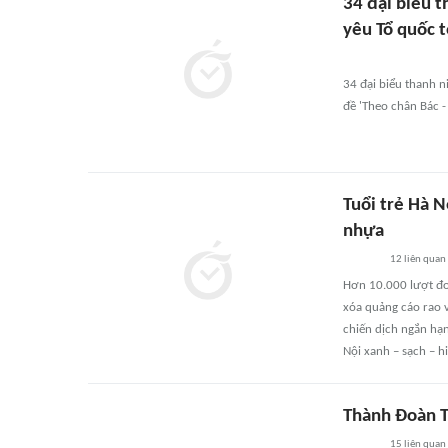
34 đại biểu t
yêu Tổ quốc t
34 đại biểu thanh n
đề 'Theo chân Bác -
Tuổi trẻ Hà N
nhựa
12
liên quan
Hơn 10.000 lượt đoà
xóa quảng cáo rao v
chiến dịch ngắn hạn
Nội xanh – sạch – h
Thành Đoàn TP
15
liên quan