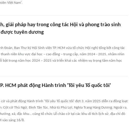
niên Việt Nam'.
, giải pháp hay trong công tác Hội và phong trào sinh
M được tuyên dương
h Đoàn, Ban Thư ký Hội Sinh viên TP. HCM vừa tổ chức Hội nghị tổng kết công tác
 thanh niên khu vực đại học – cao đẳng – trung cấp, năm 2024 - 2025, nhằm nhìn
ổi bật trong năm học 2024 – 2025 và triển khai các nhiệm vụ trọng tâm năm học
. HCM phát động Hành trình 'Tôi yêu Tổ quốc tôi'
o cờ và phát động Hành trình 'Tôi yêu Tổ quốc tôi' đợt 3, năm 2025 diễn ra đồng loạt
h: Cột cờ Thủ Ngữ, Đình Tân Túc, Nhà tù Phú Lợi, Nghĩa Trang Hàng Dương. Ngoài ra,
ờng, xã, đặc khu... cũng tổ chức Lễ chào cờ tại các khu di tích lịch sử, địa chỉ đỏ
M vào sáng 16/8.