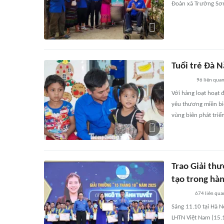
Đoàn xã Trường Sơn
Tuổi trẻ Đà 
96
liên qua
Với hàng loạt hoạt đ
yêu thương miền biê
vùng biên phát triển
Trao Giải thư
tạo trong hà
674
liên qua
Sáng 11.10 tại Hà 
LHTN Việt Nam (15.1