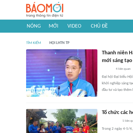
NÓNG
MỚI
VIDEO
CHỦ ĐỀ
TÌM KIẾM
HỘI LHTN TP
Thanh niên H
mới sáng tạo
4
liên quan
Đại hội Đại biểu Hội
khởi nghiệp sáng tạ
đầu tư và tạo thêm 
Tổ chức các 
1
liên q
Trong 2 ngày 4-5/4