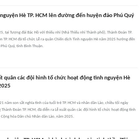
h nguyện Hè TP. HCM lên đường đến huyện đảo Phú Quý
, tại Tượng đài Bác Hồ với thiếu nhi (Nhà Thiếu nhi Thành phố), Thành Đoàn TP.
ên TP. HCM đã tổ chức Lễ ra quân Chiến dịch Tình nguyện Hè năm 2025 hướng đến
 Phú Quý, tỉnh Bình Thuận.
ất quân các đội hình tổ chức hoạt động tình nguyện Hè
 2025
21 năm son sắt nghĩa tình của tuổi trẻ TP. HCM và nhân dân Lào, chiều tối ngày
g Thành Đoàn TP. HCM, đã diễn ra Lễ xuất quân các đội hình tổ chức hoạt động tình
 Cộng hòa Dân chủ Nhân dân Lào, năm 2025.