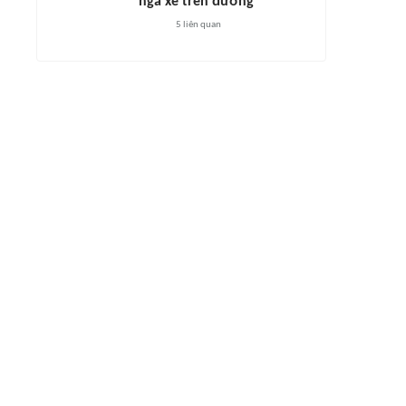
ngã xe trên đường
5
liên quan