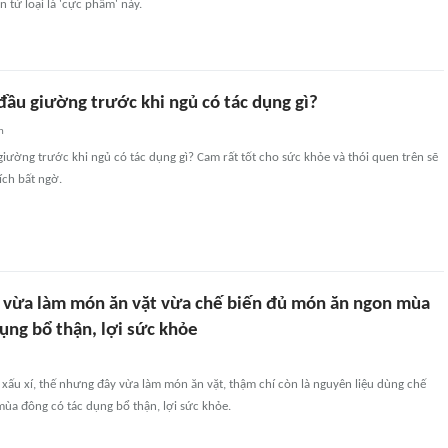
 từ loại lá 'cực phẩm' này.
đầu giường trước khi ngủ có tác dụng gì?
n
iường trước khi ngủ có tác dụng gì? Cam rất tốt cho sức khỏe và thói quen trên sẽ
ích bất ngờ.
xí vừa làm món ăn vặt vừa chế biến đủ món ăn ngon mùa
ụng bổ thận, lợi sức khỏe
 xấu xí, thế nhưng đây vừa làm món ăn vặt, thậm chí còn là nguyên liệu dùng chế
ùa đông có tác dụng bổ thận, lợi sức khỏe.