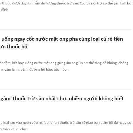
 thuộc dưới đây ít nhiễm dư lượng thuốc trừ sâu. Các bà nội trợ có thể yên tâm bổ
 đình.
 uống ngay cốc nước mật ong pha cùng loại củ rẻ tiền
hơn thuốc bổ
ét đậm, kết hợp uống nước mật ong gừng ấm sẽ giúp cơ thể tăng đề kháng, chống
m, cảm lạnh, bệnh đường hô hấp, tiêu hóa...
 'ngậm' thuốc trừ sâu nhất chợ, nhiều người không biết
g loại rau vừa ngon vừa rẻ, ít bị phun thuốc trừ sâu sẽ giúp bạn giảm tối đa nguy cơ
 toàn khi đi chợ.