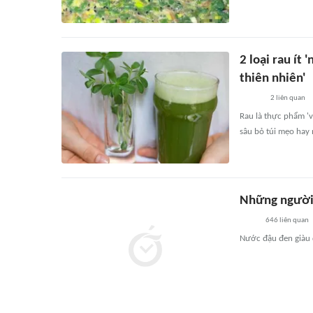
2 loại rau ít
thiên nhiên'
2
liên quan
Rau là thực phẩm 'v
sâu bỏ túi mẹo hay 
Những người 
646
liên quan
Nước đậu đen giàu 