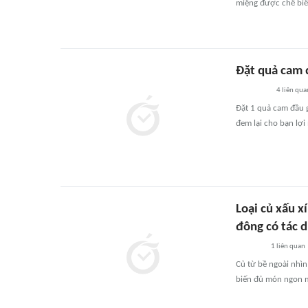
miệng được chế biến
Đặt quả cam 
4
liên qua
Đặt 1 quả cam đầu g
đem lại cho bạn lợi 
Loại củ xấu 
đông có tác d
1
liên quan
Củ từ bề ngoài nhìn
biến đủ món ngon m