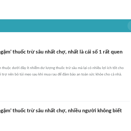
'ngậm' thuốc trừ sâu nhất chợ, nhất là cái số 1 rất quen
 thuộc dưới đây ít nhiễm dư lượng thuốc trừ sâu mà lại có nhiều lợi ích tốt cho
i trợ nên bỏ túi mẹo sau khi mua rau để đảm bảo an toàn sức khỏe cho cả nhà.
 'ngậm' thuốc trừ sâu nhất chợ, nhiều người không biết