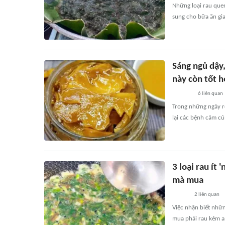
Những loại rau quen
sung cho bữa ăn gia
Sáng ngủ dậy,
này còn tốt 
6
liên quan
Trong những ngày r
lại các bệnh cảm cú
3 loại rau ít
mà mua
2
liên quan
Việc nhận biết nhữn
mua phải rau kém an