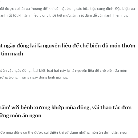
n
 đã được coi là rau 'hoàng đế' khi có mặt trong các bữa tiệc cung đình. Đặc biệt rau
lạnh rất tốt khi ăn nhiều trong thời tiết mưa, ẩm, rét đậm dễ cảm lạnh hiện nay.
ặt ngày đông lại là nguyên liệu để chế biến đủ món thơm
o tim mạch
ạt ăn vặt ngày đông. Ít ai biết, loại hạt này lại là nguyên liệu để chế biến đủ món
ỡng trong những ngày đông lạnh giá này.
 phẩm' với bệnh xương khớp mùa đông, vài thao tác đơn
hững món ăn ngon
p mùa đông có thể được cải thiện khi sử dụng những món ăn đơn giản, ngon