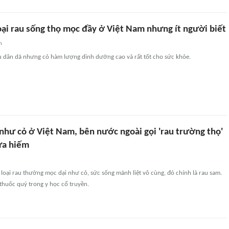
oại rau sống thọ mọc đầy ở Việt Nam nhưng ít người biết
n
au dân dã nhưng có hàm lượng dinh dưỡng cao và rất tốt cho sức khỏe.
như cỏ ở Việt Nam, bên nước ngoài gọi 'rau trường thọ'
vừa hiếm
loại rau thường mọc dại như cỏ, sức sống mãnh liệt vô cùng, đó chính là rau sam.
 thuốc quý trong y học cổ truyền.