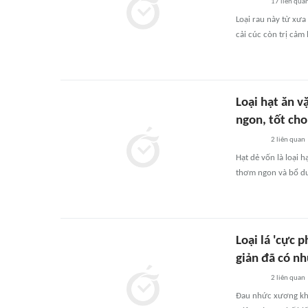
17
liên qua
Loại rau này từ xưa
cải cúc còn trị cảm 
Loại hạt ăn v
ngon, tốt ch
2
liên quan
Hạt dẻ vốn là loại h
thơm ngon và bổ dư
Loại lá 'cực
giản đã có n
2
liên quan
Đau nhức xương khớ