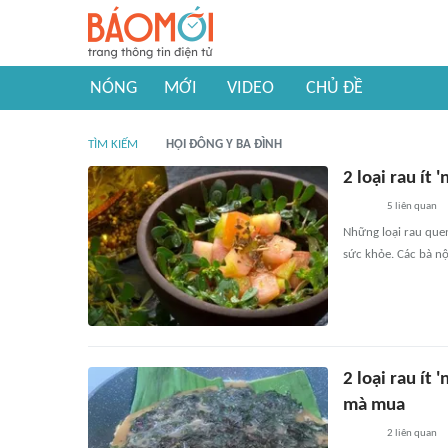
NÓNG
MỚI
VIDEO
CHỦ ĐỀ
TÌM KIẾM
HỘI ĐÔNG Y BA ĐÌNH
2 loại rau ít 
5
liên quan
Những loại rau quen
sức khỏe. Các bà nộ
2 loại rau ít
mà mua
2
liên quan