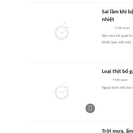
Sai lầm khi b
nhiệt
5
liên quan
Vào mùa hè quạt là
khiến bạn mệt mỏi,
Loại thịt bổ g
4
liên quan
Ngoại hình nhỏ bé n
Trời mưa, ẩm,