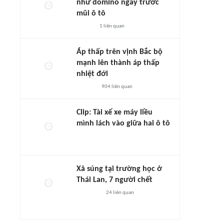
như domino ngay trước
mũi ô tô
1
liên quan
Áp thấp trên vịnh Bắc bộ
mạnh lên thành áp thấp
nhiệt đới
904
liên quan
Clip: Tài xế xe máy liều
mình lách vào giữa hai ô tô
Xả súng tại trường học ở
Thái Lan, 7 người chết
24
liên quan