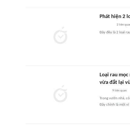
Phát hiện 2 l
2
liên qua
Đây đều là 2 loại r
Loại rau mọc 
vừa đắt lại 
9
liên quan
Trong vườn nhà, có 
Đây chính là một vị