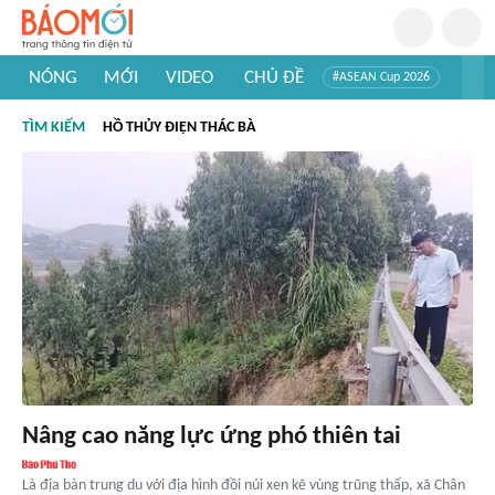
NÓNG
MỚI
VIDEO
CHỦ ĐỀ
#ASEAN Cup 2026
#Trí tuệ nhân tạo
#Mỹ - Iran
#Khám phá Việt Nam
TÌM KIẾM
HỒ THỦY ĐIỆN THÁC BÀ
#Khám phá thế giới
Nâng cao năng lực ứng phó thiên tai
Là địa bàn trung du với địa hình đồi núi xen kẽ vùng trũng thấp, xã Chân