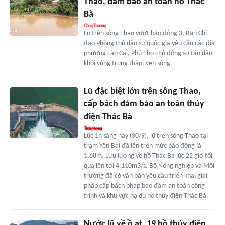
Thao, đảm bảo an toàn hồ Thác
Bà
Lũ trên sông Thao vượt báo động 3, Ban Chỉ
đạo Phòng thủ dân sự quốc gia yêu cầu các địa
phương Lào Cai, Phú Thọ chủ động sơ tán dân
khỏi vùng trũng thấp, ven sông.
Lũ đặc biệt lớn trên sông Thao,
cấp bách đảm bảo an toàn thủy
điện Thác Bà
Lúc 1h sáng nay (30/9), lũ trên sông Thao tại
trạm Yên Bái đã lên trên mức báo động là
1.68m. Lưu lượng về hồ Thác Bà lúc 22 giờ tối
qua lên tới 4.110m3/s. Bộ Nông nghiệp và Môi
trường đã có văn bản yêu cầu triển khai giải
pháp cấp bách pháp bảo đảm an toàn công
trình và khu vực hạ du hồ thủy điện Thác Bà.
Nước lũ về ồ ạt, 19 hồ thủy điện