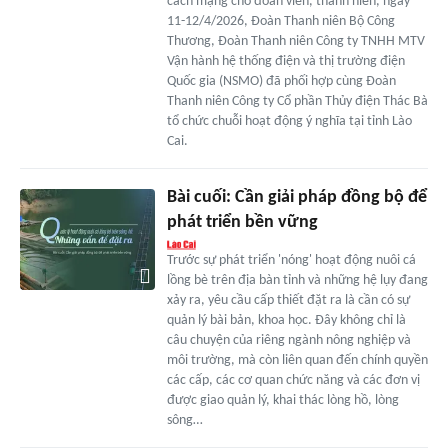
cách mạng cho đoàn viên, thanh niên, ngày
11-12/4/2026, Đoàn Thanh niên Bộ Công
Thương, Đoàn Thanh niên Công ty TNHH MTV
Vận hành hệ thống điện và thị trường điện
Quốc gia (NSMO) đã phối hợp cùng Đoàn
Thanh niên Công ty Cổ phần Thủy điện Thác Bà
tổ chức chuỗi hoạt động ý nghĩa tại tỉnh Lào
Cai.
Bài cuối: Cần giải pháp đồng bộ để
phát triển bền vững
Trước sự phát triển 'nóng' hoạt động nuôi cá
lồng bè trên địa bàn tỉnh và những hệ lụy đang
xảy ra, yêu cầu cấp thiết đặt ra là cần có sự
quản lý bài bản, khoa học. Đây không chỉ là
câu chuyện của riêng ngành nông nghiệp và
môi trường, mà còn liên quan đến chính quyền
các cấp, các cơ quan chức năng và các đơn vị
được giao quản lý, khai thác lòng hồ, lòng
sông…