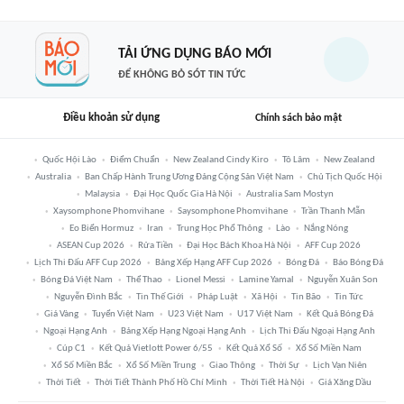
TẢI ỨNG DỤNG BÁO MỚI
ĐỂ KHÔNG BỎ SÓT TIN TỨC
Điều khoản sử dụng
Chính sách bảo mật
Quốc Hội Lào
Điểm Chuẩn
New Zealand Cindy Kiro
Tô Lâm
New Zealand
Australia
Ban Chấp Hành Trung Ương Đảng Cộng Sản Việt Nam
Chủ Tịch Quốc Hội
Malaysia
Đại Học Quốc Gia Hà Nội
Australia Sam Mostyn
Xaysomphone Phomvihane
Saysomphone Phomvihane
Trần Thanh Mẫn
Eo Biển Hormuz
Iran
Trung Học Phổ Thông
Lào
Nắng Nóng
ASEAN Cup 2026
Rửa Tiền
Đại Học Bách Khoa Hà Nội
AFF Cup 2026
Lịch Thi Đấu AFF Cup 2026
Bảng Xếp Hạng AFF Cup 2026
Bóng Đá
Báo Bóng Đá
Bóng Đá Việt Nam
Thể Thao
Lionel Messi
Lamine Yamal
Nguyễn Xuân Son
Nguyễn Đình Bắc
Tin Thế Giới
Pháp Luật
Xã Hội
Tin Bão
Tin Tức
Giá Vàng
Tuyển Việt Nam
U23 Việt Nam
U17 Việt Nam
Kết Quả Bóng Đá
Ngoại Hạng Anh
Bảng Xếp Hạng Ngoại Hạng Anh
Lịch Thi Đấu Ngoại Hạng Anh
Cúp C1
Kết Quả Vietlott Power 6/55
Kết Quả Xổ Số
Xổ Số Miền Nam
Xổ Số Miền Bắc
Xổ Số Miền Trung
Giao Thông
Thời Sự
Lịch Vạn Niên
Thời Tiết
Thời Tiết Thành Phố Hồ Chí Minh
Thời Tiết Hà Nội
Giá Xăng Dầu