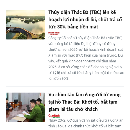
Thủy điện Thác Bà (TBC) lên kế
hoạch lợi nhuận đi lùi, chốt trả cổ
tức 30% bằng tiền mặt
Công ty Cổ phần Thủy điện Thác Bà (Mã: TBC)
vừa công bố tài liệu Đại hội đồng cổ đông
thường niên 2026 với kế hoạch kinh doanh sụt
giảm so với mức thực hiện của năm trước. Dù
vậy, kết quả kinh doanh vượt chỉ tiêu năm
2025 là cơ sở vững chắc để doanh nghiệp duy
trì tỷ lệ chi trả cổ tức bằng tiền mặt ở mức cao
lên đến 30%.
Vụ chìm tàu làm 6 người tử vong
tại hồ Thác Bà: Khởi tố, bắt tạm
giam lái tàu chở khách
Ngày 23/2, Cơ quan Cảnh sát điều tra Công an
tỉnh Lào Cai đã chính thức khởi tố và bắt tạm