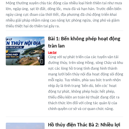
Mộng thường xuyên chịu tác động của nhiều loại hình thiên tai như mưa
lớn, ngập úng, sạt lở đất, dông lốc, mưa đá và hạn hán. Trước diễn biến
ngày càng cực đoan của thời tiết, địa phương đã chủ động triển khai
nhiều giải pháp nhằm nâng cao năng lực phòng ngừa, ứng phó và giảm
thiểu thiệt hại do thiên tai gây ra.
Bài 1: Bến không phép hoạt động
tràn lan
Cùng với sự phát triển của các tuyến vận tải
đường thủy, trên sông Hồng, sông Chảy và khu
vực các lòng hồ trong tỉnh đang hình thành
mạng lưới bến thủy nội địa hoạt động sôi động
mỗi ngày. Tuy nhiên, phía sau bức tranh nhộn
nhịp ấy là tình trạng 'bến dù, bến cóc' hoạt
động tự phát, không phép hoặc hết phép,
thiếu điều kiện an toàn kỹ thuật đang đặt ra
thách thức lớn đối với công tác quản lý của
chính quyền cơ sở và cơ quan chức năng.
Hồ thủy điện Thác Bà 2: Nhiều lợi