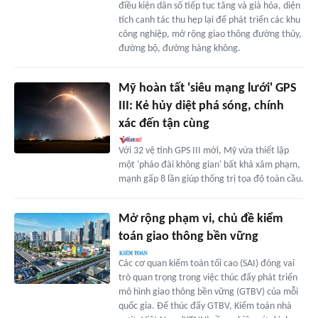
điều kiện dân số tiếp tục tăng và già hóa, diện
tích canh tác thu hẹp lại để phát triển các khu
công nghiệp, mở rộng giao thông đường thủy,
đường bộ, đường hàng không.
Mỹ hoàn tất 'siêu mạng lưới' GPS
III: Kẻ hủy diệt phá sóng, chính
xác đến tận cùng
Với 32 vệ tinh GPS III mới, Mỹ vừa thiết lập
một 'pháo đài không gian' bất khả xâm phạm,
mạnh gấp 8 lần giúp thống trị tọa độ toàn cầu.
Mở rộng phạm vi, chủ đề kiểm
toán giao thông bền vững
Các cơ quan kiểm toán tối cao (SAI) đóng vai
trò quan trọng trong việc thúc đẩy phát triển
mô hình giao thông bền vững (GTBV) của mỗi
quốc gia. Để thúc đẩy GTBV, Kiểm toán nhà