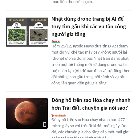
mục tiêu theo kế hoạch.
Nhật dùng drone trang bị AI để
truy tìm gấu khi các vụ tấn công
người gia tăng
Hôm 21/12, Kyodo News đưa tin D-Academy -
một đơn vị chế tạo máy bay không người lái
(drone) ở phía đông bắc Nhật Bản đang phát
triển một hệ thống mới sử dụng drone và trí
tuệ nhân tạo (AI) để xác định và tự động theo
dõi những con gấu trong bối cảnh số vụ tấn
công liên quan đến gấu gia tăng.
Đồng hồ trên sao Hỏa chạy nhanh
hơn Trái đất, chuyên gia nói sao?
Đồng hồ trên sao Hỏa chạy nhanh hơn 477
micro giây so với trên Trái đất mỗi ngày. Do
đó, các chuyên gia cho rằng cần một múi giờ