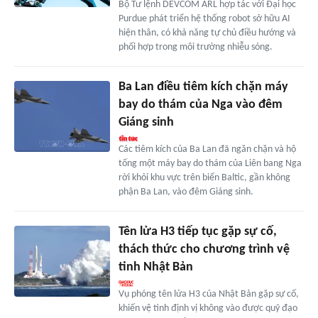
Bộ Tư lệnh DEVCOM ARL hợp tác với Đại học
Purdue phát triển hệ thống robot sở hữu AI
hiện thân, có khả năng tự chủ điều hướng và
phối hợp trong môi trường nhiễu sóng.
Ba Lan điều tiêm kích chặn máy
bay do thám của Nga vào đêm
Giáng sinh
Các tiêm kích của Ba Lan đã ngăn chặn và hộ
tống một máy bay do thám của Liên bang Nga
rời khỏi khu vực trên biển Baltic, gần không
phận Ba Lan, vào đêm Giáng sinh.
Tên lửa H3 tiếp tục gặp sự cố,
thách thức cho chương trình vệ
tinh Nhật Bản
Vụ phóng tên lửa H3 của Nhật Bản gặp sự cố,
khiến vệ tinh định vị không vào được quỹ đạo