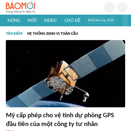
NÓNG
MỚI
VIDEO
CHỦ ĐỀ
#ASEAN Cup 2026
#Trí tuệ nhân tạo
#Mỹ - Iran
#Khám phá Việt Nam
TÌM KIẾM
HỆ THỐNG ĐỊNH VỊ TOÀN CẦU
#Khám phá thế giới
Mỹ cấp phép cho vệ tinh dự phòng GPS
đầu tiên của một công ty tư nhân