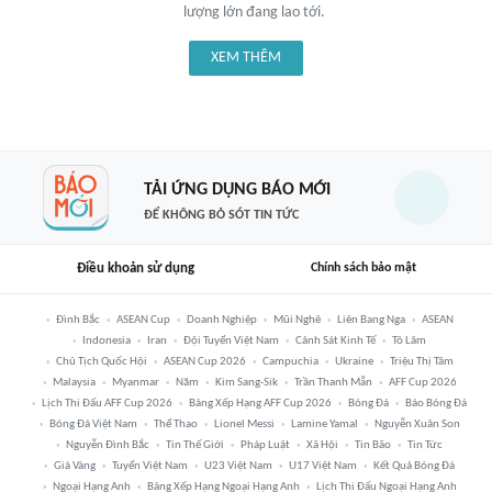
lượng lớn đang lao tới.
XEM THÊM
TẢI ỨNG DỤNG BÁO MỚI
ĐỂ KHÔNG BỎ SÓT TIN TỨC
Điều khoản sử dụng
Chính sách bảo mật
Đình Bắc
ASEAN Cup
Doanh Nghiệp
Mũi Nghê
Liên Bang Nga
ASEAN
Indonesia
Iran
Đội Tuyển Việt Nam
Cảnh Sát Kinh Tế
Tô Lâm
Chủ Tịch Quốc Hội
ASEAN Cup 2026
Campuchia
Ukraine
Triệu Thị Tâm
Malaysia
Myanmar
Năm
Kim Sang-Sik
Trần Thanh Mẫn
AFF Cup 2026
Lịch Thi Đấu AFF Cup 2026
Bảng Xếp Hạng AFF Cup 2026
Bóng Đá
Báo Bóng Đá
Bóng Đá Việt Nam
Thể Thao
Lionel Messi
Lamine Yamal
Nguyễn Xuân Son
Nguyễn Đình Bắc
Tin Thế Giới
Pháp Luật
Xã Hội
Tin Bão
Tin Tức
Giá Vàng
Tuyển Việt Nam
U23 Việt Nam
U17 Việt Nam
Kết Quả Bóng Đá
Ngoại Hạng Anh
Bảng Xếp Hạng Ngoại Hạng Anh
Lịch Thi Đấu Ngoại Hạng Anh