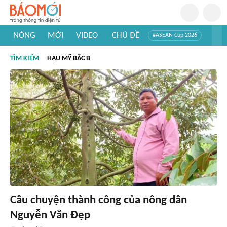
NÓNG
MỚI
VIDEO
CHỦ ĐỀ
#ASEAN Cup 2026
#Trí tuệ nhân tạo
#Mỹ - Iran
#Khám phá Việt Nam
TÌM KIẾM
HẬU MỸ BẮC B
#Khám phá thế giới
Câu chuyện thành công của nông dân
Nguyễn Văn Đẹp