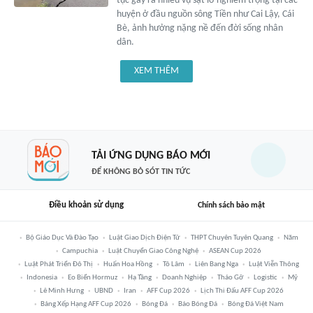
tục gây ra nhiều vụ sạt lở nghiêm trọng tại các
huyện ở đầu nguồn sông Tiền như Cai Lậy, Cái
Bè, ảnh hưởng nặng nề đến đời sống nhân
dân.
XEM THÊM
TẢI ỨNG DỤNG BÁO MỚI
ĐỂ KHÔNG BỎ SÓT TIN TỨC
Điều khoản sử dụng
Chính sách bảo mật
Bộ Giáo Dục Và Đào Tạo
Luật Giao Dịch Điện Tử
THPT Chuyên Tuyên Quang
Năm
Campuchia
Luật Chuyển Giao Công Nghệ
ASEAN Cup 2026
Luật Phát Triển Đô Thị
Huấn Hoa Hồng
Tô Lâm
Liên Bang Nga
Luật Viễn Thông
Indonesia
Eo Biển Hormuz
Hạ Tầng
Doanh Nghiệp
Tháo Gỡ
Logistic
Mỹ
Lê Minh Hưng
UBND
Iran
AFF Cup 2026
Lịch Thi Đấu AFF Cup 2026
Bảng Xếp Hạng AFF Cup 2026
Bóng Đá
Báo Bóng Đá
Bóng Đá Việt Nam