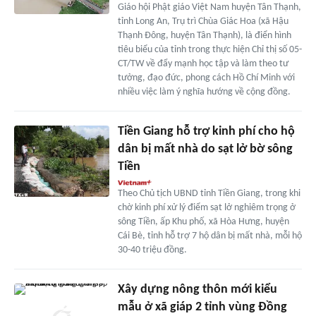
Giáo hội Phật giáo Việt Nam huyện Tân Thạnh,
tỉnh Long An, Trụ trì Chùa Giác Hoa (xã Hậu
Thạnh Đông, huyện Tân Thạnh), là điển hình
tiêu biểu của tỉnh trong thực hiện Chỉ thị số 05-
CT/TW về đẩy mạnh học tập và làm theo tư
tưởng, đạo đức, phong cách Hồ Chí Minh với
nhiều việc làm ý nghĩa hướng về cộng đồng.
Tiền Giang hỗ trợ kinh phí cho hộ
dân bị mất nhà do sạt lở bờ sông
Tiền
Theo Chủ tịch UBND tỉnh Tiền Giang, trong khi
chờ kinh phí xử lý điểm sạt lở nghiêm trọng ở
sông Tiền, ấp Khu phố, xã Hòa Hưng, huyện
Cái Bè, tỉnh hỗ trợ 7 hộ dân bị mất nhà, mỗi hộ
30-40 triệu đồng.
Xây dựng nông thôn mới kiểu
mẫu ở xã giáp 2 tỉnh vùng Đồng