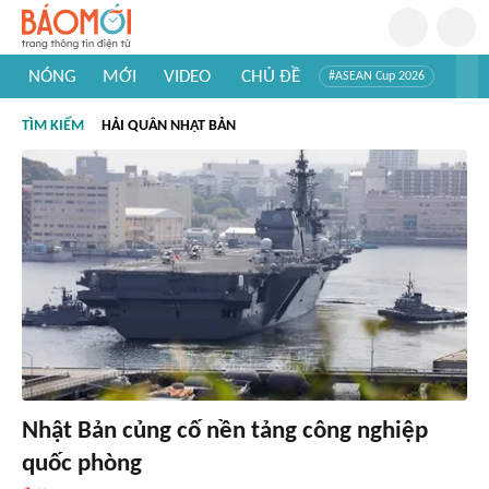
NÓNG
MỚI
VIDEO
CHỦ ĐỀ
#ASEAN Cup 2026
#Trí tuệ nhân tạo
#Mỹ - Iran
#Khám phá Việt Nam
TÌM KIẾM
HẢI QUÂN NHẬT BẢN
#Khám phá thế giới
Nhật Bản củng cố nền tảng công nghiệp
quốc phòng