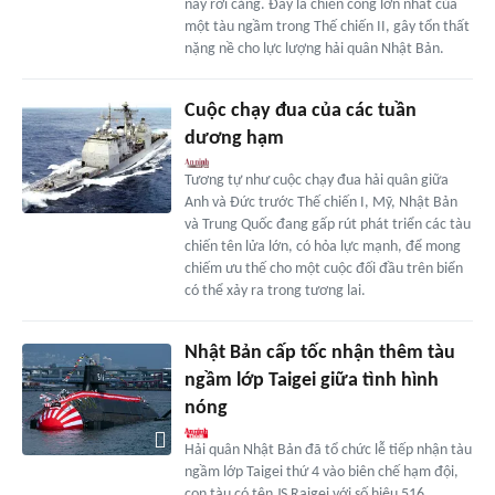
này rời cảng. Đây là chiến công lớn nhất của
một tàu ngầm trong Thế chiến II, gây tổn thất
nặng nề cho lực lượng hải quân Nhật Bản.
Cuộc chạy đua của các tuần
dương hạm
Tương tự như cuộc chạy đua hải quân giữa
Anh và Đức trước Thế chiến I, Mỹ, Nhật Bản
và Trung Quốc đang gấp rút phát triển các tàu
chiến tên lửa lớn, có hỏa lực mạnh, để mong
chiếm ưu thế cho một cuộc đối đầu trên biển
có thể xảy ra trong tương lai.
Nhật Bản cấp tốc nhận thêm tàu
ngầm lớp Taigei giữa tình hình
nóng
Hải quân Nhật Bản đã tổ chức lễ tiếp nhận tàu
ngầm lớp Taigei thứ 4 vào biên chế hạm đội,
con tàu có tên JS Raigei với số hiệu 516.