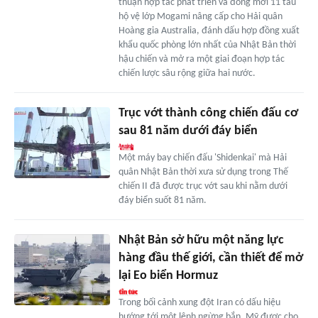
thuận hợp tác phát triển và đóng mới 11 tàu
hộ vệ lớp Mogami nâng cấp cho Hải quân
Hoàng gia Australia, đánh dấu hợp đồng xuất
khẩu quốc phòng lớn nhất của Nhật Bản thời
hậu chiến và mở ra một giai đoạn hợp tác
chiến lược sâu rộng giữa hai nước.
Trục vớt thành công chiến đấu cơ
sau 81 năm dưới đáy biển
Một máy bay chiến đấu 'Shidenkai' mà Hải
quân Nhật Bản thời xưa sử dụng trong Thế
chiến II đã được trục vớt sau khi nằm dưới
đáy biển suốt 81 năm.
Nhật Bản sở hữu một năng lực
hàng đầu thế giới, cần thiết để mở
lại Eo biển Hormuz
Trong bối cảnh xung đột Iran có dấu hiệu
hướng tới một lệnh ngừng bắn, Mỹ được cho