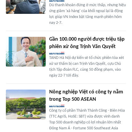
Dù thanh khoản đứng ở mức thấp, nhưng hiệu
ứng giảm 'xả hàng' của khối ngoại lại là động
lực giúp VN Index bật tăng mạnh phiên hôm
nay 2-7.
Gần 100.000 người được triệu tập
phiên xử ông Trịnh Văn Quyết
TAND Hà Nội dự kiến sẽ tổ chức phiên tòa xét
xử sơ thẩm bị can Trịnh Văn Quyết, cựu Chủ
tịch Tập đoàn FLC, cùng 50 đồng phạm, vào
ngày 22-7 tới đây.
Nông nghiệp Việt có công ty nằm
trong Top 500 ASEAN
Công ty cổ phần Thành Thành Công - Biên Hòa
(TTC AgriS, HoSE: SBT) vừa được vinh danh
Top 500 doanh nghiệp có lợi nhuận lớn nhất
Đông Nam Á - Fortune 500 Southeast Asia