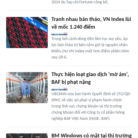
2024 do Tạp chí Fortune công bố.
Tranh nhau bán tháo, VN Index lùi
về mốc 1.240 điểm
Trong bối cảnh dòng tiền liên tục suy yếu, áp
lực bán tháo từ bên nắm giữ là nguyên nhân
khiến cho VN Index mất hơn điểm phiên hôm
nay 28-6.
Thực hiện loạt giao dịch 'mờ ám',
BAF bị phạt nặng
UBCKNN vừa ban hành Quyết định số 252/QĐ-
XPHC về việc xử phạt vi phạm hành chính
trong lĩnh vực chứng khoán và thị trường
chứng khoán đối với Công ty cổ phần Nông
nghiệp BAF Việt Nam (HoSE: BAF).
BM Windows có mặt tại thị trường