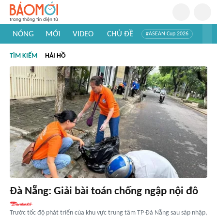
NÓNG
MỚI
VIDEO
CHỦ ĐỀ
#ASEAN Cup 2026
#Trí tuệ nhân tạo
#Mỹ - Iran
#Khám phá Việt Nam
TÌM KIẾM
HẢI HỒ
#Khám phá thế giới
Đà Nẵng: Giải bài toán chống ngập nội đô
Trước tốc độ phát triển của khu vực trung tâm TP Đà Nẵng sau sáp nhập,