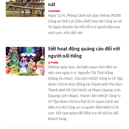
nát
Ngày 12/4, Phòng Cảnh sát giao thông (PC08)
Công an tỉnh Lai Châu phối hợp với Công an xã
Tả Ngảo (huyện Sìn Hồ) hỗ trợ người dân xóa
nhà tạm, nhà dột nát.
Siết hoạt động quảng cáo đối với
người nổi tiếng
Những ngày qua, dư luận quan tâm đến vụ
việc vào ngày 4-4, Nguyễn Thị Thái Hằng
(Hằng Du Mục), Chủ tịch HĐQT Công ty CP Tập
đoàn Chị Em Rọt (đóng tại thành phố Thủ Đức,
Thành phố Hồ Chí Minh) và Phạm Quang Linh
(Quang Linh Vlogs), thành viên HĐQT Công ty
CP Tập đoàn Chị Em Rọt bị Cơ quan Cảnh sát
điều tra Bộ Công an ra quyết định khởi tố bị
can, bắt tạm giam để điều tra về tội lừa dối
khách hàng.