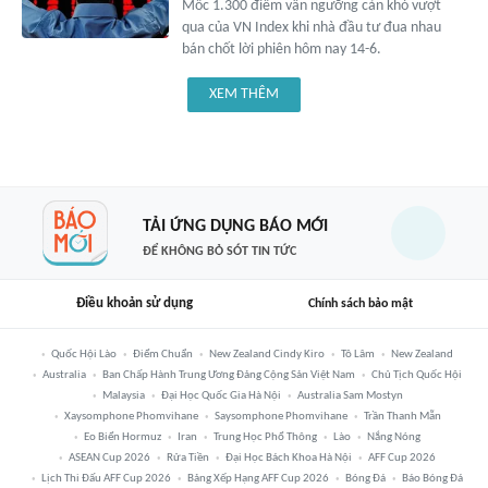
Mốc 1.300 điểm vẫn ngưỡng cản khó vượt
qua của VN Index khi nhà đầu tư đua nhau
bán chốt lời phiên hôm nay 14-6.
XEM THÊM
TẢI ỨNG DỤNG BÁO MỚI
ĐỂ KHÔNG BỎ SÓT TIN TỨC
Điều khoản sử dụng
Chính sách bảo mật
Quốc Hội Lào
Điểm Chuẩn
New Zealand Cindy Kiro
Tô Lâm
New Zealand
Australia
Ban Chấp Hành Trung Ương Đảng Cộng Sản Việt Nam
Chủ Tịch Quốc Hội
Malaysia
Đại Học Quốc Gia Hà Nội
Australia Sam Mostyn
Xaysomphone Phomvihane
Saysomphone Phomvihane
Trần Thanh Mẫn
Eo Biển Hormuz
Iran
Trung Học Phổ Thông
Lào
Nắng Nóng
ASEAN Cup 2026
Rửa Tiền
Đại Học Bách Khoa Hà Nội
AFF Cup 2026
Lịch Thi Đấu AFF Cup 2026
Bảng Xếp Hạng AFF Cup 2026
Bóng Đá
Báo Bóng Đá