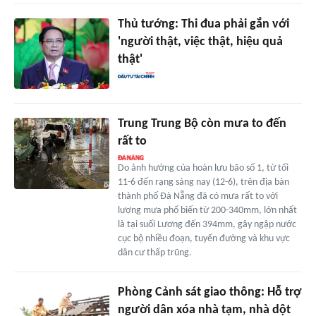
Thủ tướng: Thi đua phải gắn với
'người thật, việc thật, hiệu quả
thật'
Trung Trung Bộ còn mưa to đến
rất to
Do ảnh hưởng của hoàn lưu bão số 1, từ tối
11-6 đến rạng sáng nay (12-6), trên địa bàn
thành phố Đà Nẵng đã có mưa rất to với
lượng mưa phổ biến từ 200-340mm, lớn nhất
là tại suối Lương đến 394mm, gây ngập nước
cục bộ nhiều đoạn, tuyến đường và khu vực
dân cư thấp trũng.
Phòng Cảnh sát giao thông: Hỗ trợ
người dân xóa nhà tạm, nhà dột