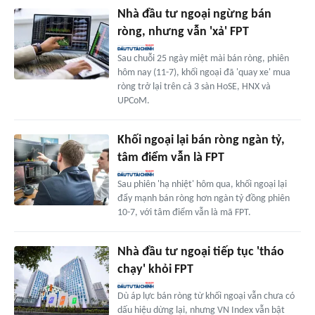
Nhà đầu tư ngoại ngừng bán
ròng, nhưng vẫn 'xả' FPT
Sau chuỗi 25 ngày miệt mài bán ròng, phiên
hôm nay (11-7), khối ngoại đã 'quay xe' mua
ròng trở lại trên cả 3 sàn HoSE, HNX và
UPCoM.
Khối ngoại lại bán ròng ngàn tỷ,
tâm điểm vẫn là FPT
Sau phiên 'hạ nhiệt' hôm qua, khối ngoại lại
đẩy mạnh bán ròng hơn ngàn tỷ đồng phiên
10-7, với tâm điểm vẫn là mã FPT.
Nhà đầu tư ngoại tiếp tục 'tháo
chạy' khỏi FPT
Dù áp lực bán ròng từ khối ngoại vẫn chưa có
dấu hiệu dừng lại, nhưng VN Index vẫn bật