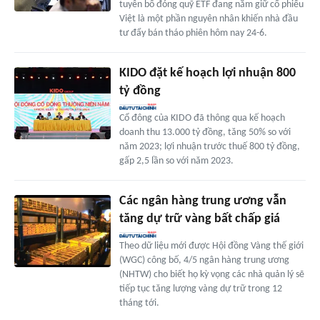
tuyên bố đóng quỹ ETF đang nắm giữ cổ phiếu
Việt là một phần nguyên nhân khiến nhà đầu
tư đẩy bán tháo phiên hôm nay 24-6.
KIDO đặt kế hoạch lợi nhuận 800
tỷ đồng
Cổ đông của KIDO đã thông qua kế hoạch
doanh thu 13.000 tỷ đồng, tăng 50% so với
năm 2023; lợi nhuận trước thuế 800 tỷ đồng,
gấp 2,5 lần so với năm 2023.
Các ngân hàng trung ương vẫn
tăng dự trữ vàng bất chấp giá
Theo dữ liệu mới được Hội đồng Vàng thế giới
(WGC) công bố, 4/5 ngân hàng trung ương
(NHTW) cho biết họ kỳ vọng các nhà quản lý sẽ
tiếp tục tăng lượng vàng dự trữ trong 12
tháng tới.