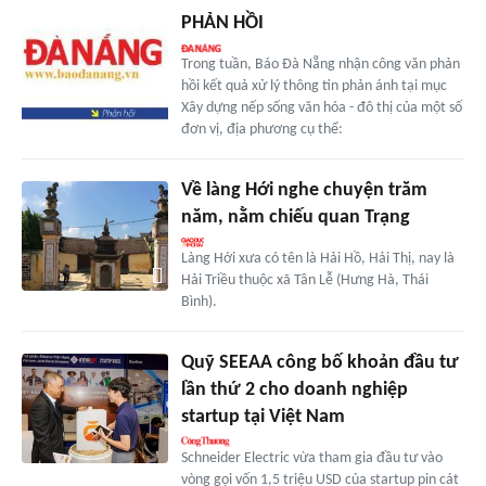
PHẢN HỒI
Trong tuần, Báo Đà Nẵng nhận công văn phản
hồi kết quả xử lý thông tin phản ánh tại mục
Xây dựng nếp sống văn hóa - đô thị của một số
đơn vị, địa phương cụ thể:
Về làng Hới nghe chuyện trăm
năm, nằm chiếu quan Trạng
Làng Hới xưa có tên là Hải Hồ, Hải Thị, nay là
Hải Triều thuộc xã Tân Lễ (Hưng Hà, Thái
Bình).
Quỹ SEEAA công bố khoản đầu tư
lần thứ 2 cho doanh nghiệp
startup tại Việt Nam
Schneider Electric vừa tham gia đầu tư vào
vòng gọi vốn 1,5 triệu USD của startup pin cát