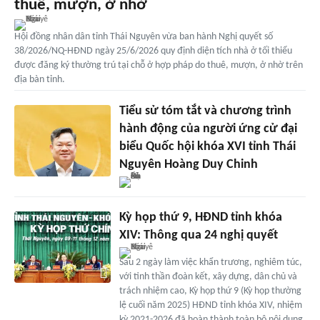
thuê, mượn, ở nhờ
Hội đồng nhân dân tỉnh Thái Nguyên vừa ban hành Nghị quyết số
38/2026/NQ-HĐND ngày 25/6/2026 quy định diện tích nhà ở tối thiểu
được đăng ký thường trú tại chỗ ở hợp pháp do thuê, mượn, ở nhờ trên
địa bàn tỉnh.
Tiểu sử tóm tắt và chương trình
hành động của người ứng cử đại
biểu Quốc hội khóa XVI tỉnh Thái
Nguyên Hoàng Duy Chinh
Kỳ họp thứ 9, HĐND tỉnh khóa
XIV: Thông qua 24 nghị quyết
Sau 2 ngày làm việc khẩn trương, nghiêm túc,
với tinh thần đoàn kết, xây dựng, dân chủ và
trách nhiệm cao, Kỳ họp thứ 9 (Kỳ họp thường
lệ cuối năm 2025) HĐND tỉnh khóa XIV, nhiệm
kỳ 2021-2026 đã hoàn thành toàn bộ nội dung,