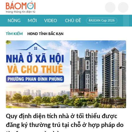
NÓNG
MỚI
VIDEO
CHỦ ĐỀ
#ASEAN Cup 2026
#Trí tuệ nhân tạo
#Mỹ - Iran
#Khám phá Việt Nam
TÌM KIẾM
HĐND TỈNH BẮC KẠN
#Khám phá thế giới
Quy định diện tích nhà ở tối thiểu được
đăng ký thường trú tại chỗ ở hợp pháp do