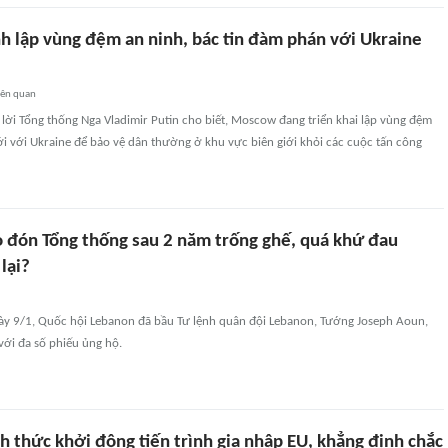
nh lập vùng đệm an ninh, bác tin đàm phán với Ukraine
iên quan
lời Tổng thống Nga Vladimir Putin cho biết, Moscow đang triển khai lập vùng đệm
ới với Ukraine để bảo vệ dân thường ở khu vực biên giới khỏi các cuộc tấn công
 đón Tổng thống sau 2 năm trống ghế, quá khứ đau
lại?
ày 9/1, Quốc hội Lebanon đã bầu Tư lệnh quân đội Lebanon, Tướng Joseph Aoun,
với đa số phiếu ủng hộ.
 thức khởi động tiến trình gia nhập EU, khẳng định chắc