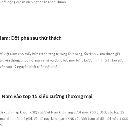
i khởi động dự án điện hạt nhân Ninh Thuận.
 Nam: Đột phá sau thử thách
tế Việt Nam cho thấy bức tranh tăng trưởng ấn tượng, ổn định vĩ mô được giữ
 truyền thống phục hồi mạnh mẽ và động lực mới từng bước hình thành, tạo sức
ước vào kỷ nguyên phát triển đột phá.
t Nam vào top 15 siêu cường thương mại
h xuất nhập khẩu (XNK) của Việt Nam khả năng vượt mốc 900 tỉ USD, vào top 15
ại lớn nhất thế giới. Với đà này, kim ngạch XNK của Việt Nam sẽ tiến tới mốc 1.000
6.