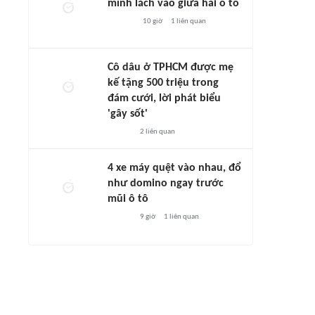
mình lách vào giữa hai ô tô
10 giờ
1
liên quan
Cô dâu ở TPHCM được mẹ
kế tặng 500 triệu trong
đám cưới, lời phát biểu
'gây sốt'
2
liên quan
4 xe máy quệt vào nhau, đổ
như domino ngay trước
mũi ô tô
9 giờ
1
liên quan