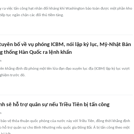
y ra việc tấn công hạt nhân đối kháng khi Washington bảo toàn được một phần kho
tiếp tục ngăn chặn các đối thủ tiềm tàng.
 tuyên bố về vụ phóng ICBM, nói lập kỷ lục, Mỹ-Nhật Bản
ng thống Hàn Quốc ra lệnh khẩn
an
iên khẳng định đã phóng một tên lửa đạn đạo xuyên lục địa (ICBM) lập kỷ lục vượt
ghiệm trước đó.
h sẽ hỗ trợ quân sự nếu Triều Tiên bị tấn công
an
 bảo vệ thỏa thuận quốc phòng của nước này với Triều Tiên, đồng thời khẳng định
 hỗ trợ quân sự cho Bình Nhưỡng nếu quốc gia Đông Bắc Á bị tấn công theo một