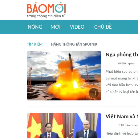
NÓNG
MỚI
VIDEO
CHỦ ĐỀ
TÌM KIẾM
HÃNG THÔNG TẤN SPUTNIK
Nga phóng thử
44
liên quan
Phát biểu sau vụ ph
Sarmat mang lại khả
với tầm bắn hơn 35
của bất kỳ loại tên
Việt Nam và 
318
liên quan
Hiệp định về hợp t