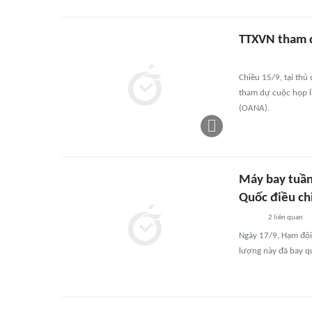
TTXVN tham d
Chiều 15/9, tại th
tham dự cuộc họp l
(OANA).
Máy bay tuần
Quốc điều ch
2
liên quan
Ngày 17/9, Hạm đội
lượng này đã bay qu