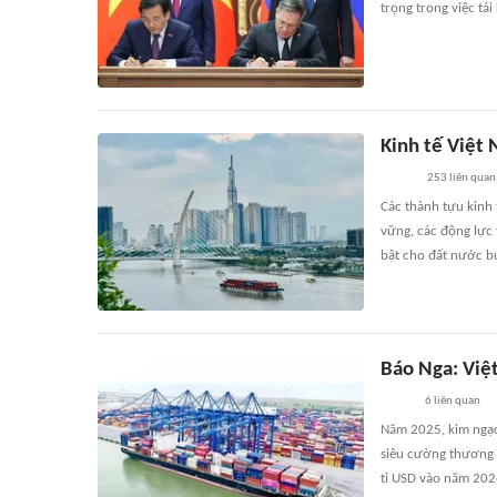
trọng trong việc tá
Kinh tế Việt
253
liên quan
Các thành tựu kinh 
vững, các động lực
bật cho đất nước b
Báo Nga: Việ
6
liên quan
Năm 2025, kim ngạc
siêu cường thương m
tỉ USD vào năm 202