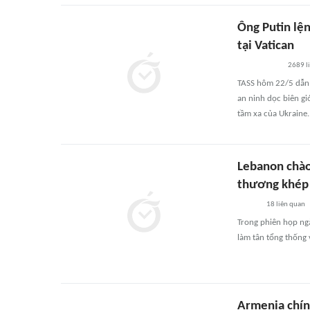
Ông Putin lệ
tại Vatican
2689
l
TASS hôm 22/5 dẫn 
an ninh dọc biên gi
tầm xa của Ukraine.
Lebanon chào
thương khép 
18
liên quan
Trong phiên họp ng
làm tân tổng thống 
Armenia chính