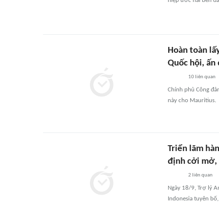
hiệp ước hai bên đã
Hoàn toàn lấy
Quốc hội, ấn
10
liên quan
Chính phủ Công đản
này cho Mauritius.
Triển lãm hà
định cởi mở, 
2
liên quan
Ngày 18/9, Trợ lý 
Indonesia tuyên bố,