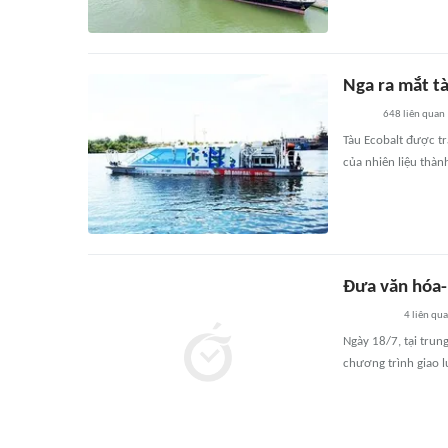
Nga ra mắt tà
648
liên quan
Tàu Ecobalt được t
của nhiên liệu thàn
Đưa văn hóa-
4
liên qu
Ngày 18/7, tại trun
chương trình giao l