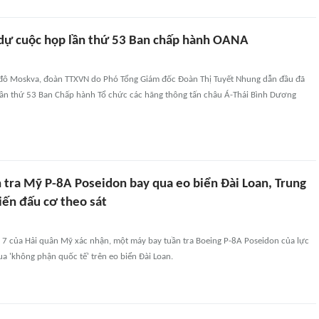
ự cuộc họp lần thứ 53 Ban chấp hành OANA
ủ đô Moskva, đoàn TTXVN do Phó Tổng Giám đốc Đoàn Thị Tuyết Nhung dẫn đầu đã
ần thứ 53 Ban Chấp hành Tổ chức các hãng thông tấn châu Á-Thái Bình Dương
 tra Mỹ P-8A Poseidon bay qua eo biển Đài Loan, Trung
iến đấu cơ theo sát
 7 của Hải quân Mỹ xác nhận, một máy bay tuần tra Boeing P-8A Poseidon của lực
a 'không phận quốc tế' trên eo biển Đài Loan.