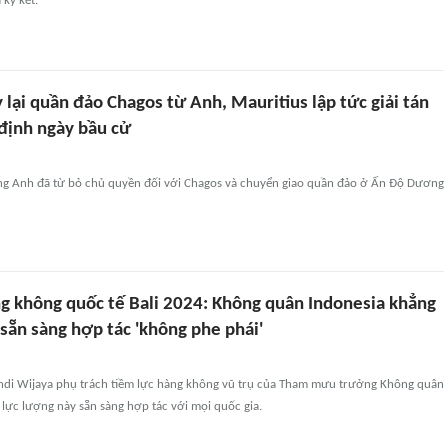
 ký kết.
 lại quần đảo Chagos từ Anh, Mauritius lập tức giải tán
 định ngày bầu cử
g Anh đã từ bỏ chủ quyền đối với Chagos và chuyển giao quần đảo ở Ấn Độ Dương
ng không quốc tế Bali 2024: Không quân Indonesia khẳng
sẵn sàng hợp tác 'không phe phái'
Andi Wijaya phụ trách tiềm lực hàng không vũ trụ của Tham mưu trưởng Không quân
 lực lượng này sẵn sàng hợp tác với mọi quốc gia.