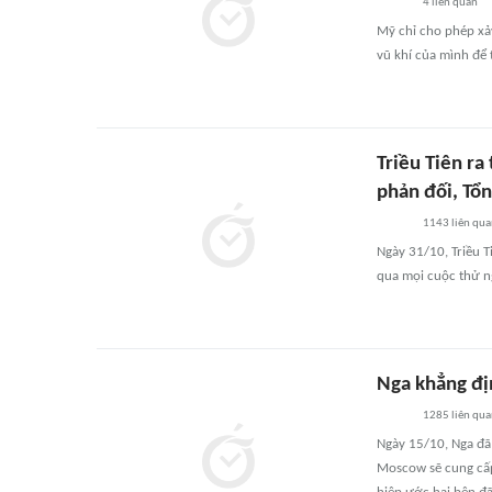
4
liên quan
Mỹ chỉ cho phép xả
vũ khí của mình để 
Triều Tiên ra
phản đối, Tổ
1143
liên qu
Ngày 31/10, Triều T
qua mọi cuộc thử n
Nga khẳng địn
1285
liên qu
Ngày 15/10, Nga đã
Moscow sẽ cung cấp