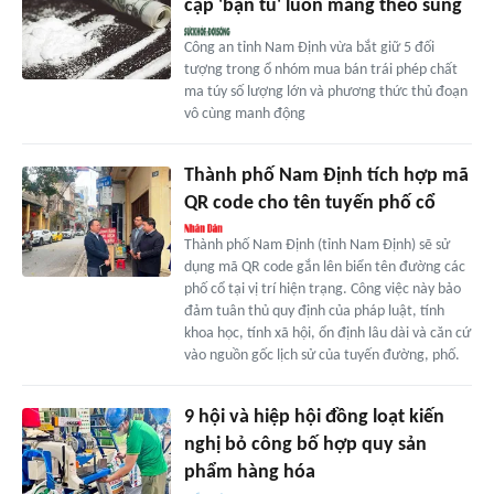
cặp 'bạn tù' luôn mang theo súng
Công an tỉnh Nam Định vừa bắt giữ 5 đối
tượng trong ổ nhóm mua bán trái phép chất
ma túy số lượng lớn và phương thức thủ đoạn
vô cùng manh động
Thành phố Nam Định tích hợp mã
QR code cho tên tuyến phố cổ
Thành phố Nam Định (tỉnh Nam Định) sẽ sử
dụng mã QR code gắn lên biển tên đường các
phố cổ tại vị trí hiện trạng. Công việc này bảo
đảm tuân thủ quy định của pháp luật, tính
khoa học, tính xã hội, ổn định lâu dài và căn cứ
vào nguồn gốc lịch sử của tuyến đường, phố.
9 hội và hiệp hội đồng loạt kiến
nghị bỏ công bố hợp quy sản
phẩm hàng hóa