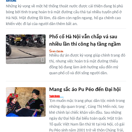
Những kỳ vọng về một hệ thống thoát nước được cải thiện đang bị phủ
bóng bởi tình trạng hoàn trả mặt đường cẩu thả tại nhiều tuyến phố ở
Hà Nội. Mặt đường lồi lõm, đá dăm còn ngổn ngang, hố ga chênh cao
khiến việc đi lại của người dân thêm bất an.
Phố cổ Hà Nội vẫn chắp vá sau
nhiều lần thi công hạ tầng ngầm
Nhiều dự án được kỳ vọng giúp chỉnh trang đô
thị, nhưng việc hoàn trả mặt đường thiếu
đồng bộ đang làm ảnh hưởng xấu đến mỹ
quan phố cổ và đời sống người dân.
Mang sắc áo Pu Péo đến Đại hội
'Em muốn mặc trang phục dân tộc mình trong
những dịp quan trọng', Củng Thị Mến nói, tay
khẽ chỉnh lại chiếc khăn vấn đầu. Sau những
ngày dự Đại hội đại biểu toàn quốc Mặt trận
Tổ quốc Việt Nam lần thứ XI tại Hà Nội, cô gái
Pu Péo sinh năm 2001 trở về thôn Chúng Trải,