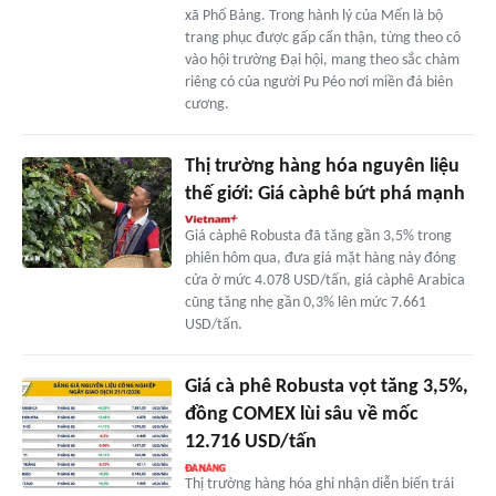
xã Phố Bảng. Trong hành lý của Mến là bộ
trang phục được gấp cẩn thận, từng theo cô
vào hội trường Đại hội, mang theo sắc chàm
riêng có của người Pu Péo nơi miền đá biên
cương.
Thị trường hàng hóa nguyên liệu
thế giới: Giá càphê bứt phá mạnh
Giá càphê Robusta đã tăng gần 3,5% trong
phiên hôm qua, đưa giá mặt hàng này đóng
cửa ở mức 4.078 USD/tấn, giá càphê Arabica
cũng tăng nhẹ gần 0,3% lên mức 7.661
USD/tấn.
Giá cà phê Robusta vọt tăng 3,5%,
đồng COMEX lùi sâu về mốc
12.716 USD/tấn
Thị trường hàng hóa ghi nhận diễn biến trái