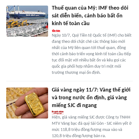
Thuế quan của Mỹ: IMF theo dõi
sát diễn biến, cảnh báo bất ổn
kinh tế toàn cầu
Ngày 10/7, Quỹ Tiền tệ Quốc tế (IMF) cho biết
đang theo dõi chặt chẽ các thông báo mới
nhất của Mỹ liên quan tới thuế quan, đồng
thời cảnh báo triển vọng kinh tế toàn cầu tiếp
tục đối mặt với nhiều bất ổn và kêu gọi các
quốc gia phối hợp nhằm duy trì một môi
trường thương mại ổn định.
Giá vàng ngày 11/7: Vàng thế giới
và trong nước ổn định, giá vàng
miếng SJC đi ngang
Hiện, giá vàng miếng SJC được Công ty TNHH
MTV Vàng bạc đá quý Sài Gòn - SJC niêm yết ở
mức 118,8 triệu đồng/lượng mua vào và
120,8 triệu đồng/lượng bán ra.