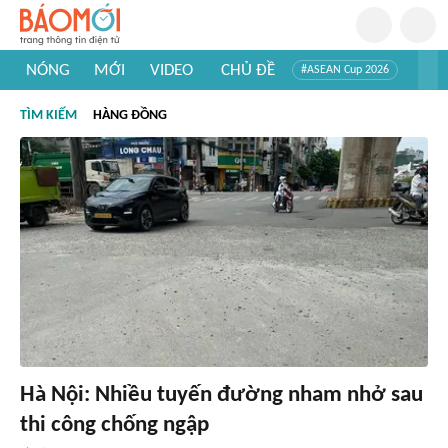
NÓNG
MỚI
VIDEO
CHỦ ĐỀ
#ASEAN Cup 2026
#Trí tuệ nhân tạo
#Mỹ - Iran
#Khám phá Việt Nam
TÌM KIẾM
HÀNG ĐỒNG
#Khám phá thế giới
Hà Nội: Nhiều tuyến đường nham nhở sau
thi công chống ngập