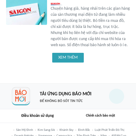
Chuyện hàng giả, hàng nhái trên các gian hàng
của sàn thương mại điện tử đang làm nhiều
người tiêu dùng bị thiệt. Bỏ tiền ra mua đồ,
chỉ xài được ít bữa là hư hỏng, trục trặc.
Nhưng khi họ liên hệ với địa chỉ website của
người bán được cung cấp khi mua thì hóa ra
web xạo. Số điện thoại bảo hành sẽ luôn ò í e.
XEM THÊM
TẢI ỨNG DỤNG BÁO MỚI
ĐỂ KHÔNG BỎ SÓT TIN TỨC
Điều khoản sử dụng
Chính sách bảo mật
Sân Mỹ Đình
Kim Sang-Sik
Khánh Sky
Đình Bắc
Luật Phát Triển Đô Thị
Doanh Nghiệp
Singapore
Campuchia
Trần Đình Tiệp
Năm
ASEAN Cup