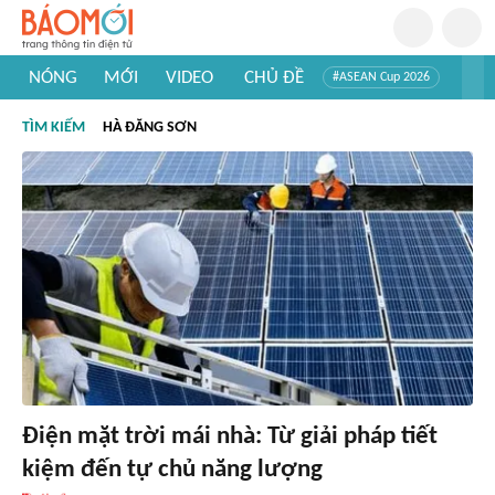
NÓNG
MỚI
VIDEO
CHỦ ĐỀ
#ASEAN Cup 2026
#Trí tuệ nhân tạo
#Mỹ - Iran
#Khám phá Việt Nam
TÌM KIẾM
HÀ ĐĂNG SƠN
#Khám phá thế giới
Điện mặt trời mái nhà: Từ giải pháp tiết
kiệm đến tự chủ năng lượng