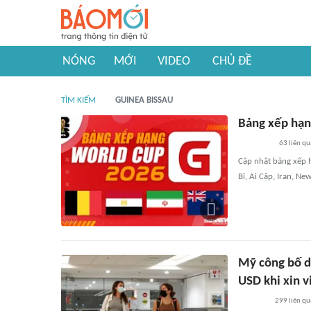
NÓNG
MỚI
VIDEO
CHỦ ĐỀ
TÌM KIẾM
GUINEA BISSAU
Bảng xếp hạn
63
liên qu
Cập nhật bảng xếp h
Bỉ, Ai Cập, Iran, Ne
Mỹ công bố d
USD khi xin v
299
liên qu