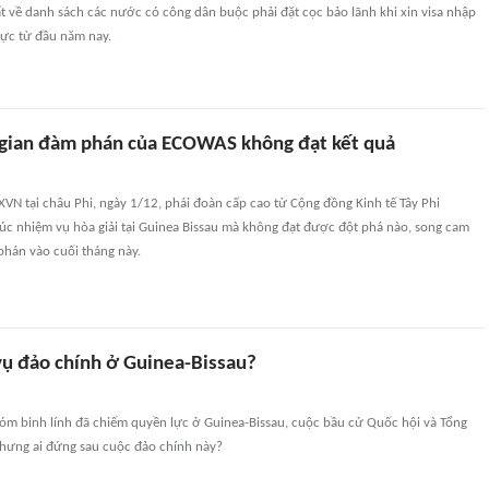
 về danh sách các nước có công dân buộc phải đặt cọc bảo lãnh khi xin visa nhập
lực từ đầu năm nay.
 gian đàm phán của ECOWAS không đạt kết quả
VN tại châu Phi, ngày 1/12, phái đoàn cấp cao từ Cộng đồng Kinh tế Tây Phi
úc nhiệm vụ hòa giải tại Guinea Bissau mà không đạt được đột phá nào, song cam
 phán vào cuối tháng này.
vụ đảo chính ở Guinea-Bissau?
m binh lính đã chiếm quyền lực ở Guinea-Bissau, cuộc bầu cử Quốc hội và Tổng
Nhưng ai đứng sau cuộc đảo chính này?