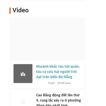
Video
Khoảnh khắc tàu hải quân,
tàu cá cứu hai người trôi
dạt trên biển Đà Nẵng
10 giờ
60
liên quan
Cao Bằng động đất lần thứ
4, rung lắc xảy ra ở phường
đông dân nhất tỉnh