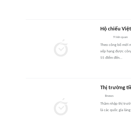
Hộ chiếu Việ
9
liên quan
Theo công bố mới n
xếp hạng được công 
55 điểm đến…
Thị trường t
Bnews
Thâm nhập thị trườ
là các quốc gia lán