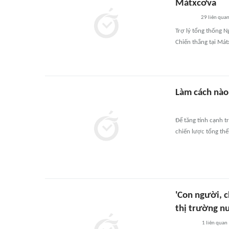
Mátxcơva
29
liên qua
Trợ lý tổng thống N
Chiến thắng tại Mát
Làm cách nào
Để tăng tính cạnh t
chiến lược tổng thể
'Con người, c
thị trường n
1
liên quan