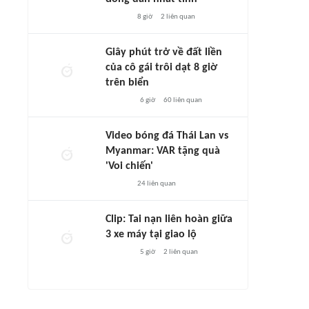
8 giờ
2
liên quan
Giây phút trở về đất liền
của cô gái trôi dạt 8 giờ
trên biển
6 giờ
60
liên quan
Video bóng đá Thái Lan vs
Myanmar: VAR tặng quà
'Voi chiến'
24
liên quan
Clip: Tai nạn liên hoàn giữa
3 xe máy tại giao lộ
5 giờ
2
liên quan