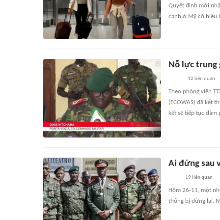
Quyết định mới nhất
cảnh ở Mỹ có hiệu 
Nỗ lực trung
12
liên quan
Theo phóng viên TTX
(ECOWAS) đã kết th
kết sẽ tiếp tục đàm
Ai đứng sau 
19
liên quan
Hôm 26-11, một nhó
thống bị dừng lại. 