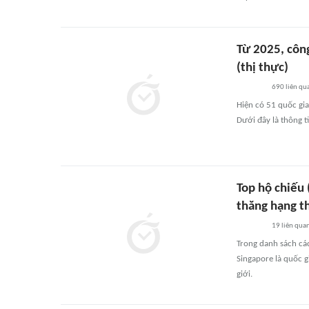
Từ 2025, côn
(thị thực)
690
liên qu
Hiện có 51 quốc gia
Dưới đây là thông ti
Top hộ chiếu 
thăng hạng t
19
liên qua
Trong danh sách các
Singapore là quốc g
giới.