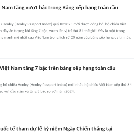
t Nam tăng vượt bậc trong Bảng xếp hạng toàn cầu
u Henley (Henley Passport Index) quý III/2025 mới được công bố, hộ chiếu Việt
 đầy ấn tượng khi tăng 7 bậc, vươn lên vị trí thứ 84 thế giới. Đây là một trong
ng mạnh mẽ nhất của Việt Nam trong lịch sử 20 năm của bảng xếp hạng uy tín này.
 Việt Nam tăng 7 bậc trên bảng xếp hạng toàn cầu
g hộ chiếu Henley (Henley Passport Index) mới nhất, hộ chiếu Việt Nam xếp thứ 84
c so với đầu năm và tăng 3 bậc so với năm 2024.
quốc tế tham dự lễ kỷ niệm Ngày Chiến thắng tại