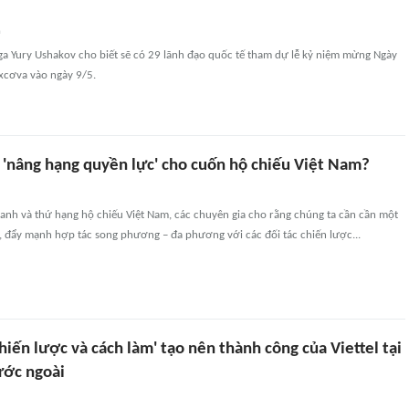
n
ga Yury Ushakov cho biết sẽ có 29 lãnh đạo quốc tế tham dự lễ kỷ niệm mừng Ngày
xcơva vào ngày 9/5.
 'nâng hạng quyền lực' cho cuốn hộ chiếu Việt Nam?
ranh và thứ hạng hộ chiếu Việt Nam, các chuyên gia cho rằng chúng ta cần cần một
, đẩy mạnh hợp tác song phương – đa phương với các đối tác chiến lược...
hiến lược và cách làm' tạo nên thành công của Viettel tại
ước ngoài