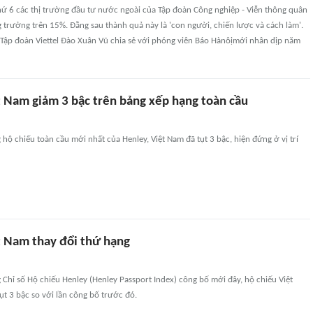
ứ 6 các thị trường đầu tư nước ngoài của Tập đoàn Công nghiệp - Viễn thông quân
ăng trưởng trên 15%. Đằng sau thành quả này là 'con người, chiến lược và cách làm'.
Tập đoàn Viettel Đào Xuân Vũ chia sẻ với phóng viên Báo Hànôịmới nhân dịp năm
t Nam giảm 3 bậc trên bảng xếp hạng toàn cầu
hộ chiếu toàn cầu mới nhất của Henley, Việt Nam đã tụt 3 bậc, hiện đứng ở vị trí
t Nam thay đổi thứ hạng
Chỉ số Hộ chiếu Henley (Henley Passport Index) công bố mới đây, hộ chiếu Việt
t 3 bậc so với lần công bố trước đó.