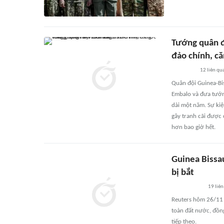
Tướng quân đ
đảo chính, că
12
liên qu
Quân đội Guinea-Bi
Embalo và đưa tướn
dài một năm. Sự kiệ
gây tranh cãi được 
hơn bao giờ hết.
Guinea Bissau
bị bắt
19
liên
Reuters hôm 26/11 
toàn đất nước, đồng
tiếp theo.