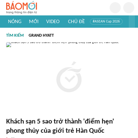
NÓNG
MỚI
VIDEO
CHỦ ĐỀ
#ASEAN Cup 2026
#Trí tuệ nhân tạo
#Mỹ - Iran
#Khám phá Việt Nam
TÌM KIẾM
GRAND HYATT
#Khám phá thế giới
Khách sạn 5 sao trở thành 'điểm hẹn'
phong thủy của giới trẻ Hàn Quốc