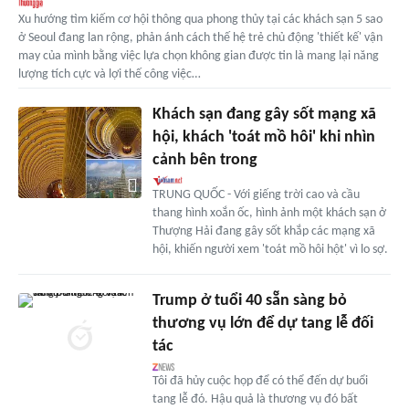
Xu hướng tìm kiếm cơ hội thông qua phong thủy tại các khách sạn 5 sao
ở Seoul đang lan rộng, phản ánh cách thế hệ trẻ chủ động 'thiết kế' vận
may của mình bằng việc lựa chọn không gian được tin là mang lại năng
lượng tích cực và lợi thế công việc…
Khách sạn đang gây sốt mạng xã
hội, khách 'toát mồ hôi' khi nhìn
cảnh bên trong
TRUNG QUỐC - Với giếng trời cao và cầu
thang hình xoắn ốc, hình ảnh một khách sạn ở
Thượng Hải đang gây sốt khắp các mạng xã
hội, khiến người xem 'toát mồ hôi hột' vì lo sợ.
Trump ở tuổi 40 sẵn sàng bỏ
thương vụ lớn để dự tang lễ đối
tác
Tôi đã hủy cuộc họp để có thể đến dự buổi
tang lễ đó. Hậu quả là thương vụ đó bất