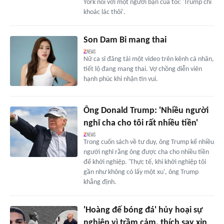
York nói với một người bạn của tôi: 'Trump chỉ
khoác lác thôi'.
Son Dam Bi mang thai
Nữ ca sĩ đăng tải một video trên kênh cá nhân,
tiết lộ đang mang thai. Vợ chồng diễn viên
hạnh phúc khi nhận tin vui.
Ông Donald Trump: 'Nhiều người
nghĩ cha cho tôi rất nhiều tiền'
Trong cuốn sách về tư duy, ông Trump kể nhiều
người nghĩ rằng ông được cha cho nhiều tiền
để khởi nghiệp. 'Thực tế, khi khởi nghiệp tôi
gần như không có lấy một xu', ông Trump
khẳng định.
'Hoàng đế bóng đá' hủy hoại sự
nghiệp vì trầm cảm, thích say xỉn