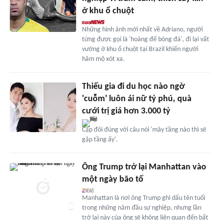
ở khu ổ chuột
Những hình ảnh mới nhất về Adriano, người
từng được gọi là 'hoàng đế bóng đá', đi lại vất
vưởng ở khu ổ chuột tại Brazil khiến người
hâm mộ xót xa.
Thiếu gia đi du học nào ngờ
'cuỗm' luôn ái nữ tỷ phú, quà
cưới trị giá hơn 3.000 tỷ
Cặp đôi đúng với câu nói 'mây tầng nào thì sẽ
gặp tầng ấy'.
Ông Trump trở lại Manhattan vào
một ngày bão tố
Manhattan là nơi ông Trump ghi dấu tên tuổi
trong những năm đầu sự nghiệp, nhưng lần
trở lại này của ông sẽ không liên quan đến bất