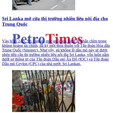
Sri Lanka mở cửa thị trường nhiên liệu nội địa cho
Trung Quốc
Vào hôm 24/5, Sri Lanka - một quốc gia đang bị nhấn chìm trong
khủng hoảng tài chính, đã ký một thỏa thuận với Tập đoàn Hóa dầu
Trung Quốc (Sinopec). Như vậy, gã khổng lồ dầu mỏ này sẽ được
phép tiếp cận thị trường nhiên liệu nội địa Sri Lanka, vốn luôn nằm
dưới sự thống trị của Tập đoàn Dầu mỏ Ấn Độ (IOC) và Tập đoàn
Dầu mỏ Ceylon (CPC) của nhà nước Sri Lankan.