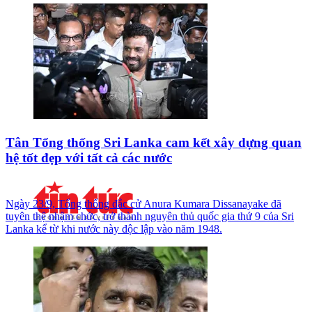
Tân Tổng thống Sri Lanka cam kết xây dựng quan
hệ tốt đẹp với tất cả các nước
Ngày 23/9, Tổng thống đắc cử Anura Kumara Dissanayake đã
tuyên thệ nhậm chức, trở thành nguyên thủ quốc gia thứ 9 của Sri
Lanka kể từ khi nước này độc lập vào năm 1948.