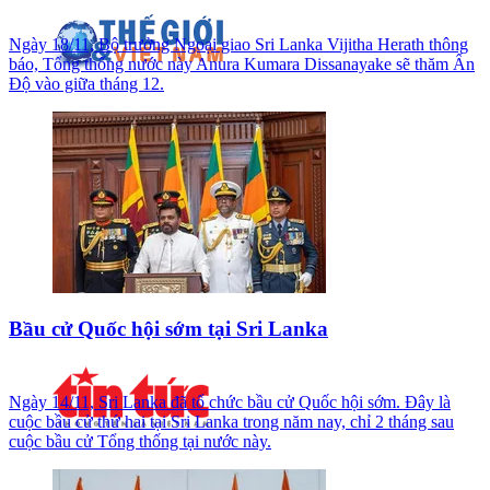
Ngày 18/11, Bộ trưởng Ngoại giao Sri Lanka Vijitha Herath thông
báo, Tổng thống nước này Anura Kumara Dissanayake sẽ thăm Ấn
Độ vào giữa tháng 12.
Bầu cử Quốc hội sớm tại Sri Lanka
Ngày 14/11, Sri Lanka đã tổ chức bầu cử Quốc hội sớm. Đây là
cuộc bầu cử thứ hai tại Sri Lanka trong năm nay, chỉ 2 tháng sau
cuộc bầu cử Tổng thống tại nước này.