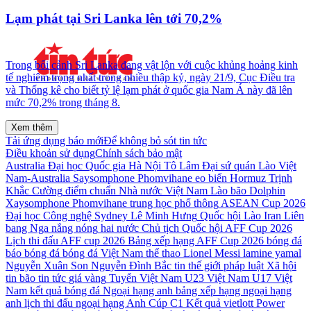
Lạm phát tại Sri Lanka lên tới 70,2%
Trong bối cảnh Sri Lanka đang vật lộn với cuộc khủng hoảng kinh
tế nghiêm trọng nhất trong nhiều thập kỷ, ngày 21/9, Cục Điều tra
và Thống kê cho biết tỷ lệ lạm phát ở quốc gia Nam Á này đã lên
mức 70,2% trong tháng 8.
Xem thêm
Tải ứng dụng báo mới
Để không bỏ sót tin tức
Điều khoản sử dụng
Chính sách bảo mật
Australia
Đại học Quốc gia Hà Nội
Tô Lâm
Đại sứ quán Lào
Việt
Nam-Australia
Saysomphone Phomvihane
eo biển Hormuz
Trịnh
Khắc Cường
điểm chuẩn
Nhà nước Việt Nam
Lào
bão Dolphin
Xaysomphone Phomvihane
trung học phổ thông
ASEAN Cup 2026
Đại học Công nghệ Sydney
Lê Minh Hưng
Quốc hội Lào
Iran
Liên
bang Nga
nắng nóng
hai nước
Chủ tịch Quốc hội
AFF Cup 2026
Lịch thi đấu AFF cup 2026
Bảng xếp hạng AFF Cup 2026
bóng đá
báo bóng đá
bóng đá Việt Nam
thể thao
Lionel Messi
lamine yamal
Nguyễn Xuân Son
Nguyễn Đình Bắc
tin thế giới
pháp luật
Xã hội
tin bão
tin tức
giá vàng
Tuyển Việt Nam
U23 Việt Nam
U17 Việt
Nam
kết quả bóng đá
Ngoại hạng anh
bảng xếp hạng ngoại hạng
anh
lịch thi đấu ngoại hạng Anh
Cúp C1
Kết quả vietlott Power