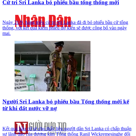
Cử tri Sri Lanka bỏ phiếu bầu tổng thống mới
Ngày 21/9, hàng triệu cử tri Sri Lanka đã đi bỏ phiếu bầu cử tổng
thống, với kết quả kiểm phiếu dự kiến sẽ được công bố vào ngày
mai.
Người Sri Lanka bỏ phiếu bầu Tổng thống mới kể
từ khi đất nước vỡ nợ
Kết quả bầu cử sẽ cho thấy liệu người dân Sri Lanka có chấp thuận
sự lãnh đạo của đương kim Tổng thống Ranil Wickremesinghe đối