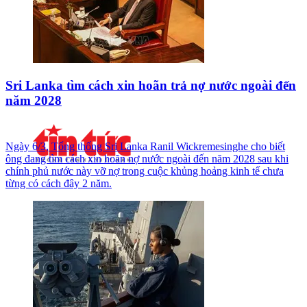
Sri Lanka tìm cách xin hoãn trả nợ nước ngoài đến
năm 2028
Ngày 6/3, Tổng thống Sri Lanka Ranil Wickremesinghe cho biết
ông đang tìm cách xin hoãn nợ nước ngoài đến năm 2028 sau khi
chính phủ nước này vỡ nợ trong cuộc khủng hoảng kinh tế chưa
từng có cách đây 2 năm.