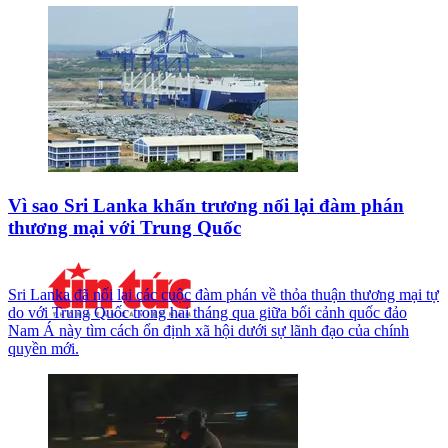
Vì sao Sri Lanka khẩn trương nối lại đàm phán
thương mại với Trung Quốc
Sri Lanka đã nối lại các cuộc đàm phán về thỏa thuận thương mại tự
do với Trung Quốc trong hai tháng qua giữa bối cảnh quốc đảo
Nam Á này tìm cách ổn định xã hội dưới sự lãnh đạo của chính
quyền mới.