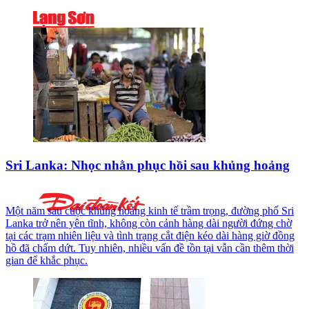
Sri Lanka: Nhọc nhằn phục hồi sau khủng hoảng
Một năm sau cuộc khủng hoảng kinh tế trầm trọng, đường phố Sri
Lanka trở nên yên tĩnh, không còn cảnh hàng dài người đứng chờ
tại các trạm nhiên liệu và tình trạng cắt điện kéo dài hàng giờ đồng
hồ đã chấm dứt. Tuy nhiên, nhiều vấn đề tồn tại vẫn cần thêm thời
gian để khắc phục.