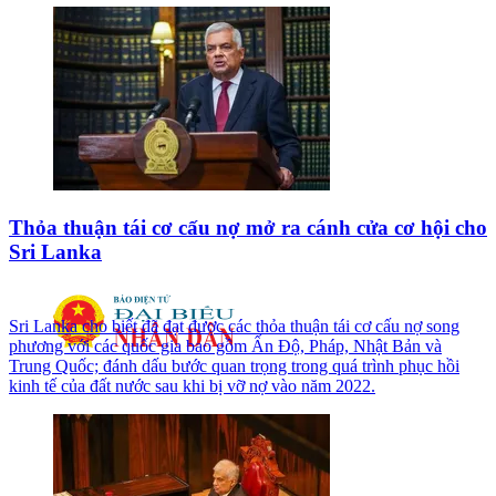
Thỏa thuận tái cơ cấu nợ mở ra cánh cửa cơ hội cho
Sri Lanka
Sri Lanka cho biết đã đạt được các thỏa thuận tái cơ cấu nợ song
phương với các quốc gia bao gồm Ấn Độ, Pháp, Nhật Bản và
Trung Quốc; đánh dấu bước quan trọng trong quá trình phục hồi
kinh tế của đất nước sau khi bị vỡ nợ vào năm 2022.