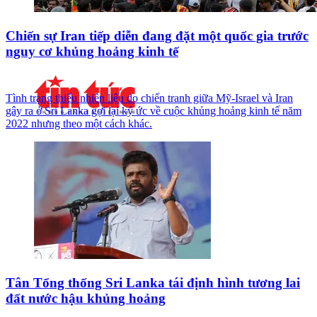
Chiến sự Iran tiếp diễn đang đặt một quốc gia trước
nguy cơ khủng hoảng kinh tế
Tình trạng thiếu nhiên liệu do chiến tranh giữa Mỹ-Israel và Iran
gây ra ở Sri Lanka gợi lại ký ức về cuộc khủng hoảng kinh tế năm
2022 nhưng theo một cách khác.
Tân Tổng thống Sri Lanka tái định hình tương lai
đất nước hậu khủng hoảng