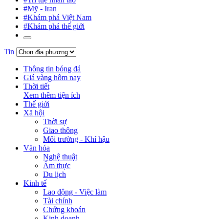
#Mỹ - Iran
#Khám phá Việt Nam
#Khám phá thế giới
Tin
Thông tin bóng đá
Giá vàng hôm nay
Thời tiết
Xem thêm tiện ích
Thế giới
Xã hội
Thời sự
Giao thông
Môi trường - Khí hậu
Văn hóa
Nghệ thuật
Ẩm thực
Du lịch
Kinh tế
Lao động - Việc làm
Tài chính
Chứng khoán
Kinh doanh