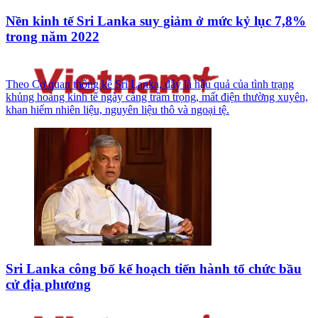
Nền kinh tế Sri Lanka suy giảm ở mức kỷ lục 7,8%
trong năm 2022
Theo Cơ quan thống kê Sri Lanka, đây là hậu quả của tình trạng
khủng hoảng kinh tế ngày càng trầm trọng, mất điện thường xuyên,
khan hiếm nhiên liệu, nguyên liệu thô và ngoại tệ.
Sri Lanka công bố kế hoạch tiến hành tổ chức bầu
cử địa phương