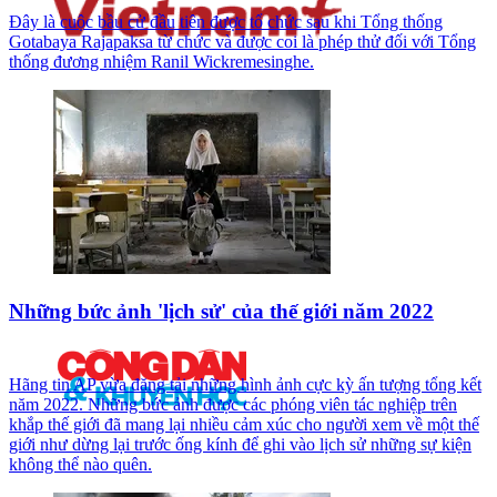
Đây là cuộc bầu cử đầu tiên được tổ chức sau khi Tổng thống
Gotabaya Rajapaksa từ chức và được coi là phép thử đối với Tổng
thống đương nhiệm Ranil Wickremesinghe.
Những bức ảnh 'lịch sử' của thế giới năm 2022
Hãng tin AP vừa đăng tải những hình ảnh cực kỳ ấn tượng tổng kết
năm 2022. Những bức ảnh được các phóng viên tác nghiệp trên
khắp thế giới đã mang lại nhiều cảm xúc cho người xem về một thế
giới như dừng lại trước ống kính để ghi vào lịch sử những sự kiện
không thể nào quên.