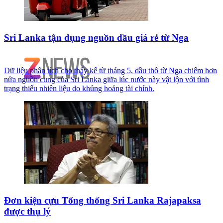
Sri Lanka tận dụng nguồn dầu giá rẻ từ Nga
Dữ liệu phân tích cho thấy kể từ tháng 5, dầu thô từ Nga chiếm hơn
nửa nguồn cung của Sri Lanka giữa lúc nước này vật lộn với tình
trạng thiếu nhiên liệu do khủng hoảng tài chính.
Đơn kiện cựu Tổng thống Sri Lanka Rajapaksa
được thụ lý