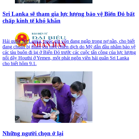
Sri Lanka sẽ tham gia lực lượng bảo vệ Biển Đỏ bất
chấp kinh tế khó khăn
Hải quân Sri Lanka, quốc gia vốn đang ngập trong nợ nần, cho biết
đang chuẩn bị tham gia một chiến dịch do Mỹ dẫn đầu nhằm bảo vệ
các tàu buôn đi lại ở Biển Đỏ trước các cuộc tấn công của lực lượng
nổi dậy Houthi ở Yemen, một phát ngôn viên hải quân Sri Lanka
cho biết hôm 9.1.
Những người chọn ở lại