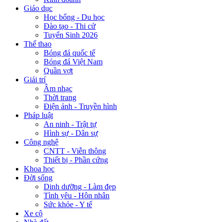
Giáo dục
Học bổng - Du học
Đào tạo - Thi cử
Tuyển Sinh 2026
Thể thao
Bóng đá quốc tế
Bóng đá Việt Nam
Quần vợt
Giải trí
Âm nhạc
Thời trang
Điện ảnh - Truyền hình
Pháp luật
An ninh - Trật tự
Hình sự - Dân sự
Công nghệ
CNTT - Viễn thông
Thiết bị - Phần cứng
Khoa học
Đời sống
Dinh dưỡng - Làm đẹp
Tình yêu - Hôn nhân
Sức khỏe - Y tế
Xe cộ