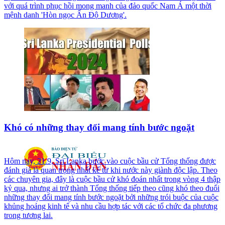
với quá trình phục hồi mong manh của đảo quốc Nam Á một thời
mệnh danh 'Hòn ngọc Ấn Độ Dương'.
Khó có những thay đổi mang tính bước ngoặt
Hôm nay, 21.9, Sri Lanka bước vào cuộc bầu cử Tổng thống được
đánh giá là quan trọng nhất kể từ khi nước này giành độc lập. Theo
các chuyên gia, đây là cuộc bầu cử khó đoán nhất trong vòng 4 thập
kỷ qua, nhưng ai trở thành Tổng thống tiếp theo cũng khó theo đuổi
những thay đổi mang tính bước ngoặt bởi những trói buộc của cuộc
khủng hoảng kinh tế và nhu cầu hợp tác với các tổ chức đa phương
trong tương lai.