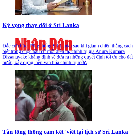
Kỳ vọng thay đổi ở Sri Lanka
Đắc cử chức Tổng thống Sri Lanka sau khi giành chiến thắng cách
biệt trong cuộc bầu cử mới diễn ra, chính trị gia Anura Kumara
Dissanayake khẳng định sẽ đưa ra những quyết định tối ưu cho đất
nước, xây dựng 'nền văn hóa chính trị mới'.
Tân tổng thống cam kết 'viết lại lịch sử Sri Lanka'