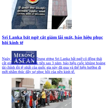
Sri Lanka bất ngờ cắt giảm lãi suất, báo hiệu phục
hồi kinh tế
Ngày 1/6, Ngân hàng Trung ương Sri Lanka bất ngờ có động thái
cắt giảm lãi suất lần đầu tiên sau 3 năm, báo hiệu cuộc khủng hoảng
tài chính tồi tệ nhất của quốc gia này đã qua và thể hiện hướng đi
mới nhằm thúc đẩy sự phục hồi của nền kinh tế.