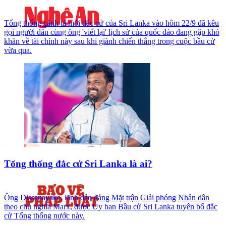
Tổng thống cánh tả mới đắc cử của Sri Lanka vào hôm 22/9 đã kêu
gọi người dân cùng ông 'viết lại' lịch sử của quốc đảo đang gặp khó
khăn về tài chính này sau khi giành chiến thắng trong cuộc bầu cử
vừa qua.
Tổng thống đắc cử Sri Lanka là ai?
Ông Dissanayake, lãnh đảo đảng Mặt trận Giải phóng Nhân dân
theo chủ nghĩa Marx, được Ủy ban Bầu cử Sri Lanka tuyên bố đắc
cử Tổng thống nước này.