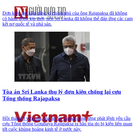
Đơn kiện lập luận rằng vì chính phủ của ông Rajapaksa đã không
có hành động kịp thời, nên Sri Lanka đã không thể đáp ứng các cam
kết nợ quốc tế và phá sản.
Tòa án Sri Lanka thụ lý đơn kiện chống lại cựu
Tổng thống Rajapaksa
Hồi tháng 8 vừa qua, tòa án Sri Lanka cũng từng phát lệnh yêu cầu
cựu Tổng thống Gotabaya Rajapaksa ra hầu tòa do bị kiện liên quan
tới cuộc khủng hoảng kinh tế ở nước này.