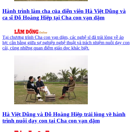
Hành trình làm cha của diễn viên Hà Việt Dũng và
ca sĩ Đỗ Hoàng Hiệp tại Cha con vạn dặm
Tại chương trình Cha con vạn dặm, các nghệ sĩ đã trải lòng về áp
lực cân bằng giữa sự nghiệp nghệ thuật và trách nhiệm nuôi dạy con
cái, cùng những quan điểm giáo dục khác biệt.
Hà Việt Dũng và Đỗ Hoàng Hiệp trải lòng về hành
trình nuôi dạy con tại Cha con vạn dặm