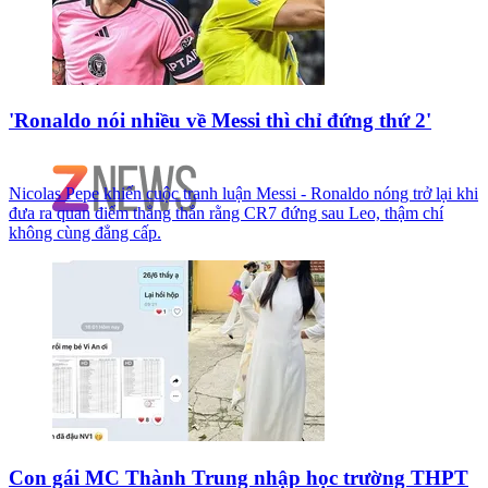
'Ronaldo nói nhiều về Messi thì chỉ đứng thứ 2'
Nicolas Pepe khiến cuộc tranh luận Messi - Ronaldo nóng trở lại khi
đưa ra quan điểm thẳng thắn rằng CR7 đứng sau Leo, thậm chí
không cùng đẳng cấp.
Con gái MC Thành Trung nhập học trường THPT