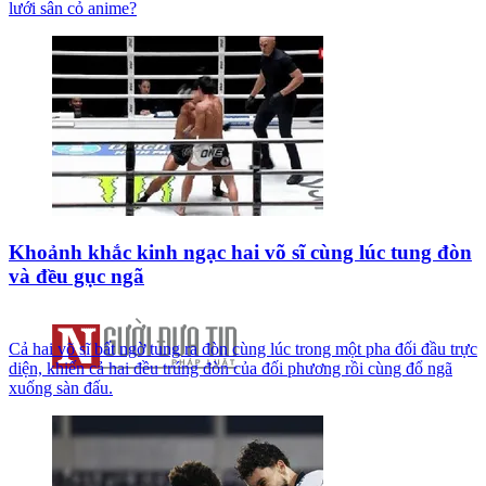
lưới sân cỏ anime?
Khoảnh khắc kinh ngạc hai võ sĩ cùng lúc tung đòn
và đều gục ngã
Cả hai võ sĩ bất ngờ tung ra đòn cùng lúc trong một pha đối đầu trực
diện, khiến cả hai đều trúng đòn của đối phương rồi cùng đổ ngã
xuống sàn đấu.