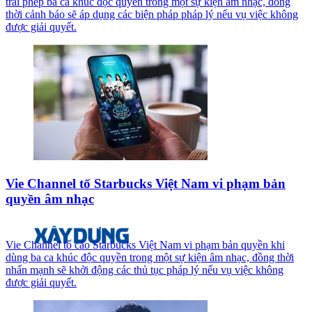
trái phép ba ca khúc độc quyền trong một sự kiện âm nhạc, đồng
thời cảnh báo sẽ áp dụng các biện pháp pháp lý nếu vụ việc không
được giải quyết.
Vie Channel tố Starbucks Việt Nam vi phạm bản
quyền âm nhạc
Vie Channel tố cáo Starbucks Việt Nam vi phạm bản quyền khi
dùng ba ca khúc độc quyền trong một sự kiện âm nhạc, đồng thời
nhấn mạnh sẽ khởi động các thủ tục pháp lý nếu vụ việc không
được giải quyết.