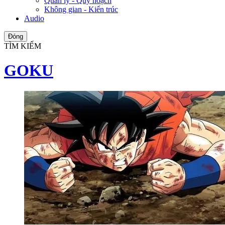
Quản lý - Quy hoạch
Không gian - Kiến trúc
Audio
Đóng
TÌM KIẾM
GOKU