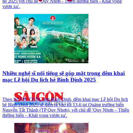
hè 2025 với chủ đề 'Quy Nhơn - Thiên đường biển - Khát vọng
vươn xa'.
Nhiều nghệ sĩ nổi tiếng sẽ góp mặt trong đêm khai
mạc Lễ hội Du lịch hè Bình Định 2025
Theo Sở VH-TT-DL tỉnh Bình Định, đêm khai mạc Lễ hội Du lịch
hè Bình Định 2025 sẽ diễn ra vào tối 13-6 tại Quảng trường biển
Nguyễn Tất Thành (TP Quy Nhơn), với chủ đề 'Quy Nhơn – Thiên
đường biển – Khát vọng vươn xa'.