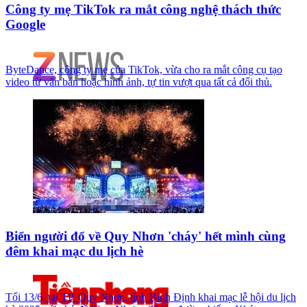
Công ty mẹ TikTok ra mắt công nghệ thách thức
Google
ByteDance, công ty mẹ của TikTok, vừa cho ra mắt công cụ tạo
video từ văn bản hoặc hình ảnh, tự tin vượt qua tất cả đối thủ.
Biển người đổ về Quy Nhơn 'cháy' hết mình cùng
đêm khai mạc du lịch hè
Tối 13/6, tại TP. Quy Nhơn, tỉnh Bình Định khai mạc lễ hội du lịch