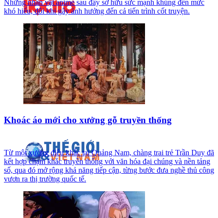
Những nhân vật anime sau đây sở hữu sức mạnh khủng đến mức
khó hiểu, đôi khi gây ảnh hưởng đến cả tiến trình cốt truyện.
Khoác áo mới cho xưởng gỗ truyền thống
Từ một xưởng điêu khắc tại Quảng Nam, chàng trai trẻ Trần Duy đã
kết hợp chạm khắc truyền thống với văn hóa đại chúng và nền tảng
số, qua đó mở rộng khả năng tiếp cận, từng bước đưa nghề thủ công
vươn ra thị trường quốc tế.