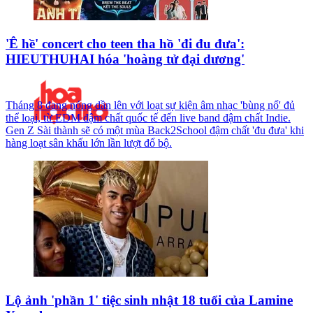
'Ê hề' concert cho teen tha hồ 'đi đu đưa':
HIEUTHUHAI hóa 'hoàng tử đại dương'
Tháng 8 đang nóng dần lên với loạt sự kiện âm nhạc 'bùng nổ' đủ
thể loại, từ EDM đậm chất quốc tế đến live band đậm chất Indie.
Gen Z Sài thành sẽ có một mùa Back2School đậm chất 'đu đưa' khi
hàng loạt sân khấu lớn lần lượt đổ bộ.
Lộ ảnh 'phần 1' tiệc sinh nhật 18 tuổi của Lamine