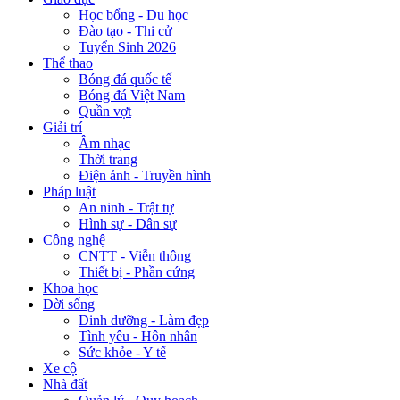
Học bổng - Du học
Đào tạo - Thi cử
Tuyển Sinh 2026
Thể thao
Bóng đá quốc tế
Bóng đá Việt Nam
Quần vợt
Giải trí
Âm nhạc
Thời trang
Điện ảnh - Truyền hình
Pháp luật
An ninh - Trật tự
Hình sự - Dân sự
Công nghệ
CNTT - Viễn thông
Thiết bị - Phần cứng
Khoa học
Đời sống
Dinh dưỡng - Làm đẹp
Tình yêu - Hôn nhân
Sức khỏe - Y tế
Xe cộ
Nhà đất