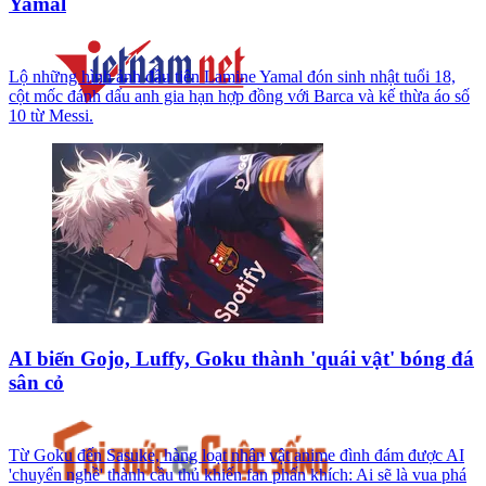
Yamal
Lộ những hình ảnh đầu tiên Lamine Yamal đón sinh nhật tuổi 18,
cột mốc đánh dấu anh gia hạn hợp đồng với Barca và kế thừa áo số
10 từ Messi.
AI biến Gojo, Luffy, Goku thành 'quái vật' bóng đá
sân cỏ
Từ Goku đến Sasuke, hàng loạt nhân vật anime đình đám được AI
'chuyển nghề' thành cầu thủ khiến fan phấn khích: Ai sẽ là vua phá