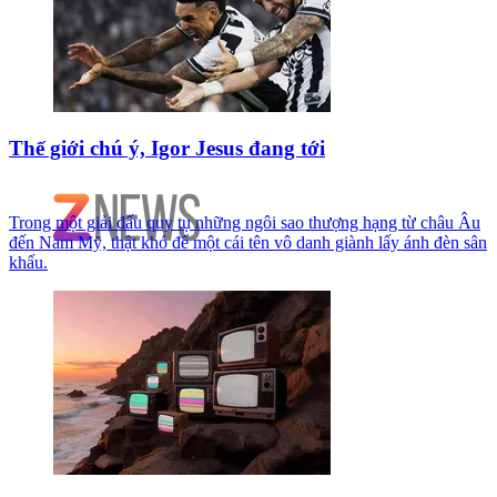
Thế giới chú ý, Igor Jesus đang tới
Trong một giải đấu quy tụ những ngôi sao thượng hạng từ châu Âu
đến Nam Mỹ, thật khó để một cái tên vô danh giành lấy ánh đèn sân
khấu.