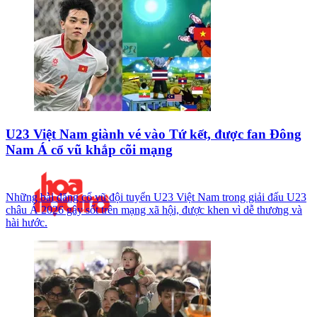
U23 Việt Nam giành vé vào Tứ kết, được fan Đông
Nam Á cổ vũ khắp cõi mạng
Những bài đăng cổ vũ đội tuyển U23 Việt Nam trong giải đấu U23
châu Á 2026 gây sốt trên mạng xã hội, được khen vì dễ thương và
hài hước.