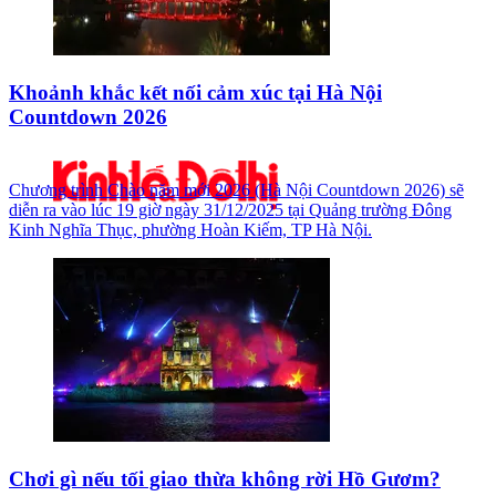
Khoảnh khắc kết nối cảm xúc tại Hà Nội
Countdown 2026
Chương trình Chào năm mới 2026 (Hà Nội Countdown 2026) sẽ
diễn ra vào lúc 19 giờ ngày 31/12/2025 tại Quảng trường Đông
Kinh Nghĩa Thục, phường Hoàn Kiếm, TP Hà Nội.
Chơi gì nếu tối giao thừa không rời Hồ Gươm?