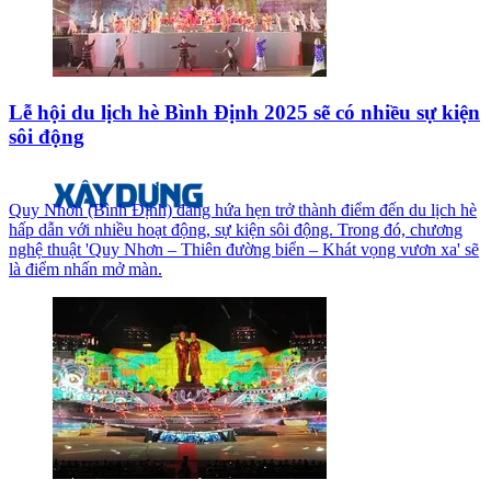
Lễ hội du lịch hè Bình Định 2025 sẽ có nhiều sự kiện
sôi động
Quy Nhơn (Bình Định) đang hứa hẹn trở thành điểm đến du lịch hè
hấp dẫn với nhiều hoạt động, sự kiện sôi động. Trong đó, chương
nghệ thuật 'Quy Nhơn – Thiên đường biển – Khát vọng vươn xa' sẽ
là điểm nhấn mở màn.