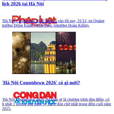
lịch 2026 tại Hà Nội
'Hà Nội Countdown 2026' diễn ra vào tối nay, 31/12, tại Quảng
trường Đông Kinh Nghĩa Thục (phường Hoàn Kiếm).
'Hà Nội Countdown 2026' có gì mới?
'Hà Nội Countdown 2026' dự kiến sẽ là chương trình tâm điểm, có
ít nhất 1 gương mặt nghệ sỹ được đón chờ nhất trong đêm cuối năm
2025.