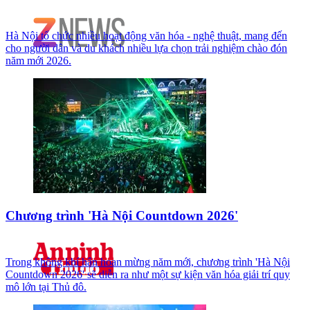
Hà Nội tổ chức nhiều hoạt động văn hóa - nghệ thuật, mang đến
cho người dân và du khách nhiều lựa chọn trải nghiệm chào đón
năm mới 2026.
Chương trình 'Hà Nội Countdown 2026'
Trong không khí hân hoan mừng năm mới, chương trình 'Hà Nội
Countdown 2026' sẽ diễn ra như một sự kiện văn hóa giải trí quy
mô lớn tại Thủ đô.