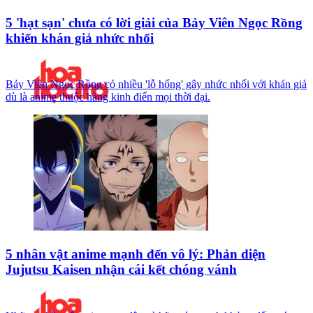
5 'hạt sạn' chưa có lời giải của Bảy Viên Ngọc Rồng
khiến khán giả nhức nhối
Bảy Viên Ngọc Rồng có nhiều 'lỗ hổng' gây nhức nhối với khán giả
dù là anime thuộc hàng kinh điển mọi thời đại.
5 nhân vật anime mạnh đến vô lý: Phản diện
Jujutsu Kaisen nhận cái kết chóng vánh