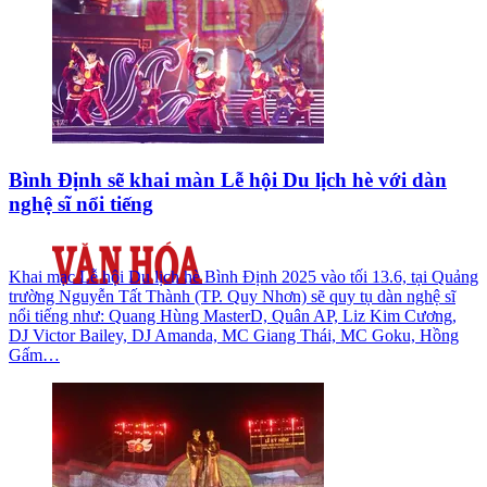
Bình Định sẽ khai màn Lễ hội Du lịch hè với dàn
nghệ sĩ nổi tiếng
Khai mạc Lễ hội Du lịch hè Bình Định 2025 vào tối 13.6, tại Quảng
trường Nguyễn Tất Thành (TP. Quy Nhơn) sẽ quy tụ dàn nghệ sĩ
nổi tiếng như: Quang Hùng MasterD, Quân AP, Liz Kim Cương,
DJ Victor Bailey, DJ Amanda, MC Giang Thái, MC Goku, Hồng
Gấm…