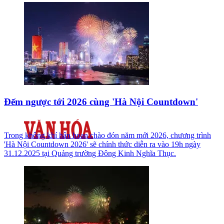
Đếm ngược tới 2026 cùng 'Hà Nội Countdown'
Trong không khí hân hoan chào đón năm mới 2026, chương trình
'Hà Nội Countdown 2026' sẽ chính thức diễn ra vào 19h ngày
31.12.2025 tại Quảng trường Đông Kinh Nghĩa Thục.