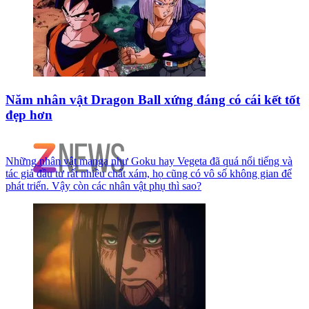
Năm nhân vật Dragon Ball xứng đáng có cái kết tốt
đẹp hơn
Những nhân vật manga như Goku hay Vegeta đã quá nổi tiếng và
tác giả đầu tư rất nhiều chất xám, họ cũng có vô số không gian để
phát triển. Vậy còn các nhân vật phụ thì sao?