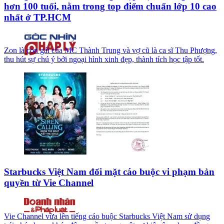
hơn 100 tuổi, nằm trong top điểm chuẩn lớp 10 cao
nhất ở TP.HCM
Zon là con gái của MC Thành Trung và vợ cũ là ca sĩ Thu Phượng,
thu hút sự chú ý bởi ngoại hình xinh đẹp, thành tích học tập tốt.
Starbucks Việt Nam đối mặt cáo buộc vi phạm bản
quyền từ Vie Channel
Vie Channel vừa lên tiếng cáo buộc Starbucks Việt Nam sử dụng