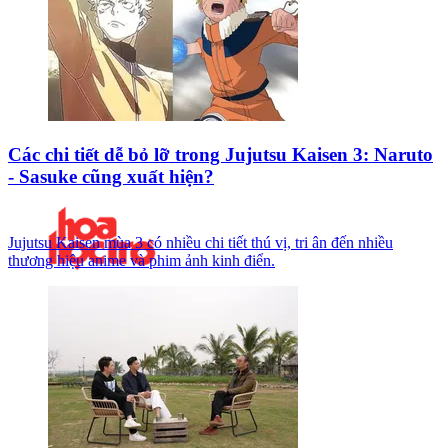
Các chi tiết dễ bỏ lỡ trong Jujutsu Kaisen 3: Naruto
- Sasuke cũng xuất hiện?
Jujutsu Kaisen mùa 3 có nhiều chi tiết thú vị, tri ân đến nhiều
thương hiệu anime và phim ảnh kinh điển.