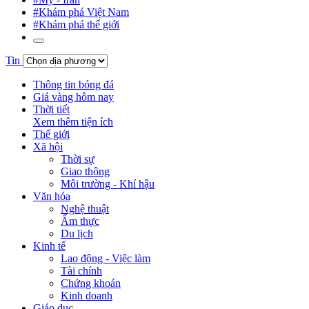
#Khám phá Việt Nam
#Khám phá thế giới
Tin
Thông tin bóng đá
Giá vàng hôm nay
Thời tiết
Xem thêm tiện ích
Thế giới
Xã hội
Thời sự
Giao thông
Môi trường - Khí hậu
Văn hóa
Nghệ thuật
Ẩm thực
Du lịch
Kinh tế
Lao động - Việc làm
Tài chính
Chứng khoán
Kinh doanh
Giáo dục