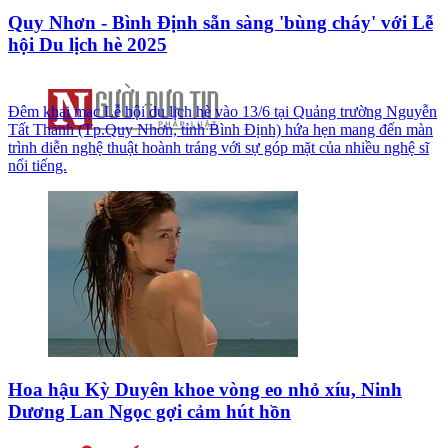
Quy Nhơn - Bình Định sẵn sàng 'bùng cháy' với Lễ
hội Du lịch hè 2025
Đêm khai mạc Lễ hội du lịch hè vào 13/6 tại Quảng trường Nguyễn
Tất Thành (Tp.Quy Nhơn, tỉnh Bình Định) hứa hẹn mang đến màn
trình diễn nghệ thuật hoành tráng với sự góp mặt của nhiều nghệ sĩ
nổi tiếng.
Hoa hậu Kỳ Duyên khoe vòng eo nhỏ xíu, Ninh
Dương Lan Ngọc gợi cảm hút hồn