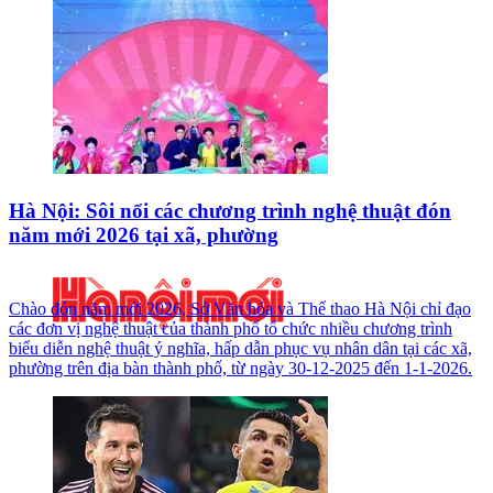
Hà Nội: Sôi nổi các chương trình nghệ thuật đón
năm mới 2026 tại xã, phường
Chào đón năm mới 2026, Sở Văn hóa và Thể thao Hà Nội chỉ đạo
các đơn vị nghệ thuật của thành phố tổ chức nhiều chương trình
biểu diễn nghệ thuật ý nghĩa, hấp dẫn phục vụ nhân dân tại các xã,
phường trên địa bàn thành phố, từ ngày 30-12-2025 đến 1-1-2026.