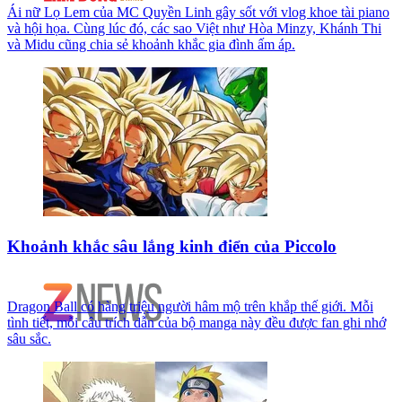
Ái nữ Lọ Lem của MC Quyền Linh gây sốt với vlog khoe tài piano
và hội họa. Cùng lúc đó, các sao Việt như Hòa Minzy, Khánh Thi
và Midu cũng chia sẻ khoảnh khắc gia đình ấm áp.
Khoảnh khắc sâu lắng kinh điển của Piccolo
Dragon Ball có hàng triệu người hâm mộ trên khắp thế giới. Mỗi
tình tiết, mỗi câu trích dẫn của bộ manga này đều được fan ghi nhớ
sâu sắc.