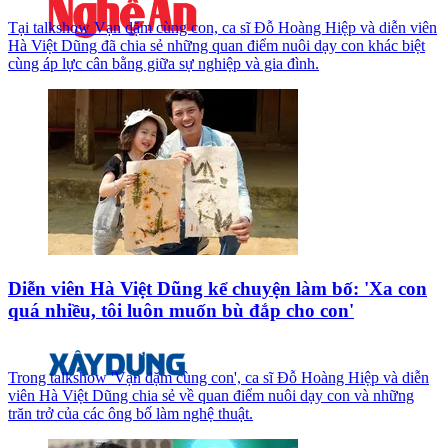
Tại talkshow Vạn dặm cùng con, ca sĩ Đỗ Hoàng Hiệp và diễn viên
Hà Việt Dũng đã chia sẻ những quan điểm nuôi dạy con khác biệt
cùng áp lực cân bằng giữa sự nghiệp và gia đình.
Diễn viên Hà Việt Dũng kể chuyện làm bố: 'Xa con
quá nhiều, tôi luôn muốn bù đắp cho con'
Trong talkshow 'Vạn dặm cùng con', ca sĩ Đỗ Hoàng Hiệp và diễn
viên Hà Việt Dũng chia sẻ về quan điểm nuôi dạy con và những
trăn trở của các ông bố làm nghệ thuật.