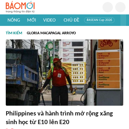
NÓNG
MỚI
VIDEO
CHỦ ĐỀ
#ASEAN Cup 2026
#Trí tuệ nhân tạo
#Mỹ - Iran
#Khám phá Việt Nam
TÌM KIẾM
GLORIA MACAPAGAL ARROYO
#Khám phá thế giới
Philippines và hành trình mở rộng xăng
sinh học từ E10 lên E20