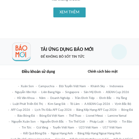
XEM THÊM
TẢI ỨNG DỤNG BÁO MỚI
ĐỂ KHÔNG BỎ SÓT TIN TỨC
Điều khoản sử dụng
Chính sách bảo mật
Xuân Son
Campuchia
Đội Tuyển Việt Nam
Khánh Sky
Indonesia
Nguyễn Văn Hợi
Liên Bang Nga
Singapore
Sân Mỹ Đình
ASEAN Cup 2026
Hồ Văn Khoa
Năm
Doanh Nghiệp
Trần Đình Tiệp
Đình Bắc
Hạ Tầng
Luật Phát Triển Đô Thị
Kim Sang-Sik
Tô Lâm
A ASEAN Cup 2026
Vịnh Bắc Bộ
AFF Cup 2026
Lịch Thi Đấu AFF Cup 2026
Bảng Xếp Hạng AFF Cup 2026
Bóng Đá
Báo Bóng Đá
Bóng Đá Việt Nam
Thể Thao
Lionel Messi
Lamine Yamal
Nguyễn Xuân Son
Nguyễn Đình Bắc
Tin Thế Giới
Pháp Luật
Xã Hội
Tin Bão
Tin Tức
Giá Vàng
Tuyển Việt Nam
U23 Việt Nam
U17 Việt Nam
Kết Quả Bóng Đá
Ngoại Hạng Anh
Bảng Xếp Hạng Ngoại Hạng Anh