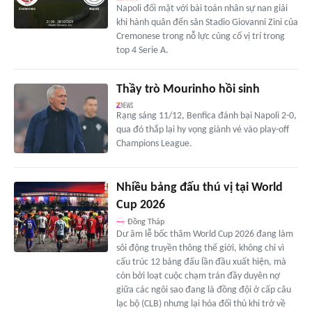
Napoli đối mặt với bài toán nhân sự nan giải
khi hành quân đến sân Stadio Giovanni Zini của
Cremonese trong nỗ lực củng cố vị trí trong
top 4 Serie A.
Thầy trò Mourinho hồi sinh
Rạng sáng 11/12, Benfica đánh bại Napoli 2-0,
qua đó thắp lại hy vọng giành vé vào play-off
Champions League.
Nhiều bảng đấu thú vị tại World
Cup 2026
Đồng Tháp
Dư âm lễ bốc thăm World Cup 2026 đang làm
sôi động truyền thông thế giới, không chỉ vì
cấu trúc 12 bảng đấu lần đầu xuất hiện, mà
còn bởi loạt cuộc chạm trán đầy duyên nợ
giữa các ngôi sao đang là đồng đội ở cấp câu
lạc bộ (CLB) nhưng lại hóa đối thủ khi trở về