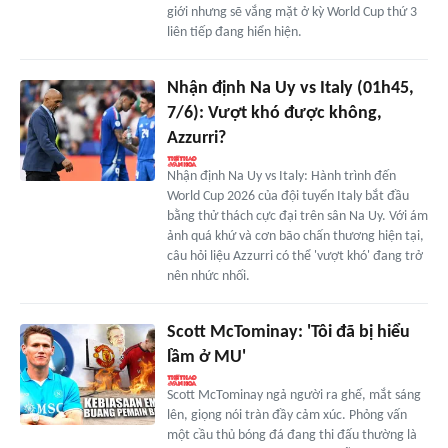
giới nhưng sẽ vắng mặt ở kỳ World Cup thứ 3
liên tiếp đang hiển hiện.
Nhận định Na Uy vs Italy (01h45,
7/6): Vượt khó được không,
Azzurri?
Nhận định Na Uy vs Italy: Hành trình đến
World Cup 2026 của đội tuyển Italy bắt đầu
bằng thử thách cực đại trên sân Na Uy. Với ám
ảnh quá khứ và cơn bão chấn thương hiện tại,
câu hỏi liệu Azzurri có thể 'vượt khó' đang trở
nên nhức nhối.
Scott McTominay: 'Tôi đã bị hiểu
lầm ở MU'
Scott McTominay ngả người ra ghế, mắt sáng
lên, giọng nói tràn đầy cảm xúc. Phỏng vấn
một cầu thủ bóng đá đang thi đấu thường là