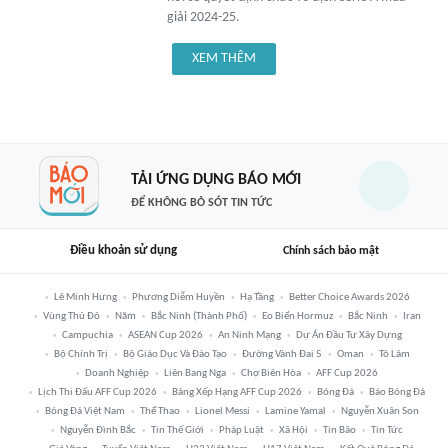
giải 2024-25.
XEM THÊM
TẢI ỨNG DỤNG BÁO MỚI
ĐỂ KHÔNG BỎ SÓT TIN TỨC
Điều khoản sử dụng
Chính sách bảo mật
Lê Minh Hưng
Phương Diễm Huyền
Hạ Tầng
Better Choice Awards 2026
Vùng Thủ Đô
Năm
Bắc Ninh (thành Phố)
Eo Biển Hormuz
Bắc Ninh
Iran
Campuchia
ASEAN Cup 2026
An Ninh Mạng
Dự Án Đầu Tư Xây Dựng
Bộ Chính Trị
Bộ Giáo Dục Và Đào Tạo
Đường Vành Đai 5
Oman
Tô Lâm
Doanh Nghiệp
Liên Bang Nga
Chợ Biên Hòa
AFF Cup 2026
Lịch Thi Đấu AFF Cup 2026
Bảng Xếp Hạng AFF Cup 2026
Bóng Đá
Báo Bóng Đá
Bóng Đá Việt Nam
Thể Thao
Lionel Messi
Lamine Yamal
Nguyễn Xuân Son
Nguyễn Đình Bắc
Tin Thế Giới
Pháp Luật
Xã Hội
Tin Bão
Tin Tức