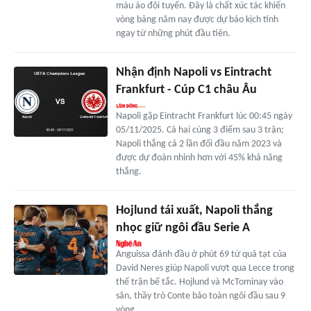
màu áo đội tuyển. Đây là chất xúc tác khiến
vòng bảng năm nay được dự báo kịch tính
ngay từ những phút đầu tiên.
Nhận định Napoli vs Eintracht
Frankfurt - Cúp C1 châu Âu
Napoli gặp Eintracht Frankfurt lúc 00:45 ngày
05/11/2025. Cả hai cùng 3 điểm sau 3 trận;
Napoli thắng cả 2 lần đối đầu năm 2023 và
được dự đoán nhỉnh hơn với 45% khả năng
thắng.
Hojlund tái xuất, Napoli thắng
nhọc giữ ngôi đầu Serie A
Anguissa đánh đầu ở phút 69 từ quả tạt của
David Neres giúp Napoli vượt qua Lecce trong
thế trận bế tắc. Hojlund và McTominay vào
sân, thầy trò Conte bảo toàn ngôi đầu sau 9
vòng.