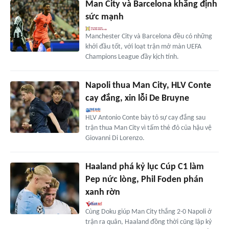
Man City và Barcelona khẳng định
sức mạnh
Manchester City và Barcelona đều có những
khởi đầu tốt, với loạt trận mở màn UEFA
Champions League đầy kịch tính.
Napoli thua Man City, HLV Conte
cay đắng, xin lỗi De Bruyne
HLV Antonio Conte bày tỏ sự cay đắng sau
trận thua Man City vì tấm thẻ đỏ của hậu vệ
Giovanni Di Lorenzo.
Haaland phá kỷ lục Cúp C1 làm
Pep nức lòng, Phil Foden phán
xanh rờn
Cùng Doku giúp Man City thắng 2-0 Napoli ở
trận ra quân, Haaland đồng thời cũng lập kỷ