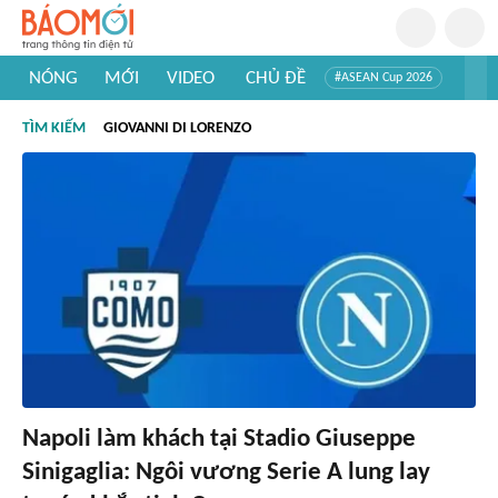
NÓNG
MỚI
VIDEO
CHỦ ĐỀ
#ASEAN Cup 2026
#Trí tuệ nhân tạo
#Mỹ - Iran
#Khám phá Việt Nam
TÌM KIẾM
GIOVANNI DI LORENZO
#Khám phá thế giới
Napoli làm khách tại Stadio Giuseppe
Sinigaglia: Ngôi vương Serie A lung lay