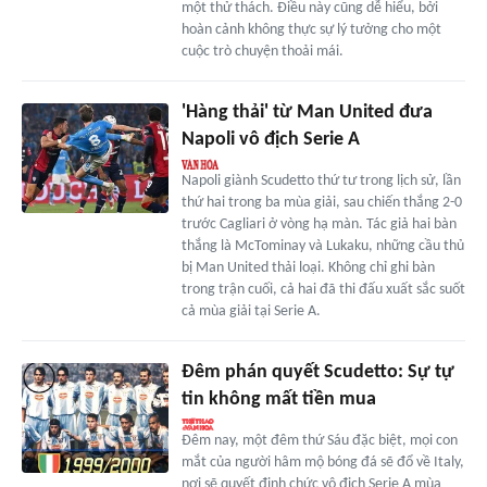
một thử thách. Điều này cũng dễ hiểu, bởi
hoàn cảnh không thực sự lý tưởng cho một
cuộc trò chuyện thoải mái.
'Hàng thải' từ Man United đưa
Napoli vô địch Serie A
Napoli giành Scudetto thứ tư trong lịch sử, lần
thứ hai trong ba mùa giải, sau chiến thắng 2-0
trước Cagliari ở vòng hạ màn. Tác giả hai bàn
thắng là McTominay và Lukaku, những cầu thủ
bị Man United thải loại. Không chỉ ghi bàn
trong trận cuối, cả hai đã thi đấu xuất sắc suốt
cả mùa giải tại Serie A.
Đêm phán quyết Scudetto: Sự tự
tin không mất tiền mua
Đêm nay, một đêm thứ Sáu đặc biệt, mọi con
mắt của người hâm mộ bóng đá sẽ đổ về Italy,
nơi sẽ quyết định chức vô địch Serie A mùa