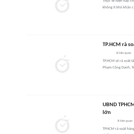
Thực tế hiện nay ch
không ít khó khăn c
TP.HCM rà soá
8
liên quan
TP.HCM sẽ rà soát t
Phạm Công Danh, T
UBND TPHCM c
lớn
8
liên quan
TPHCM rà soát hàng 