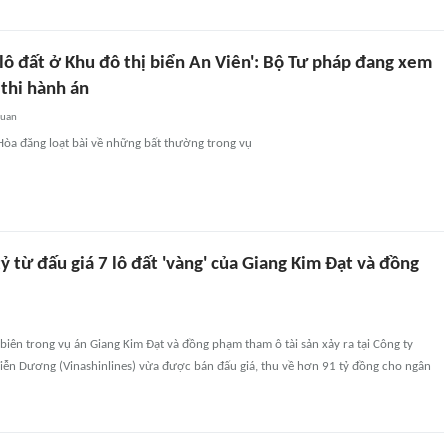
 lô đất ở Khu đô thị biển An Viên': Bộ Tư pháp đang xem
 thi hành án
quan
Hòa đăng loạt bài về những bất thường trong vụ
ỷ từ đấu giá 7 lô đất 'vàng' của Giang Kim Đạt và đồng
ê biên trong vụ án Giang Kim Đạt và đồng phạm tham ô tài sản xảy ra tại Công ty
iễn Dương (Vinashinlines) vừa được bán đấu giá, thu về hơn 91 tỷ đồng cho ngân