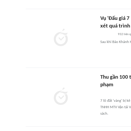
Vụ 'Đấu giá 7
xét quá trình
932
liên 
Sau khi Báo Khánh 
Thu gần 100 t
phạm
7 lô đất 'vàng' bị k
TNHH MTV Vận tải V
sách.