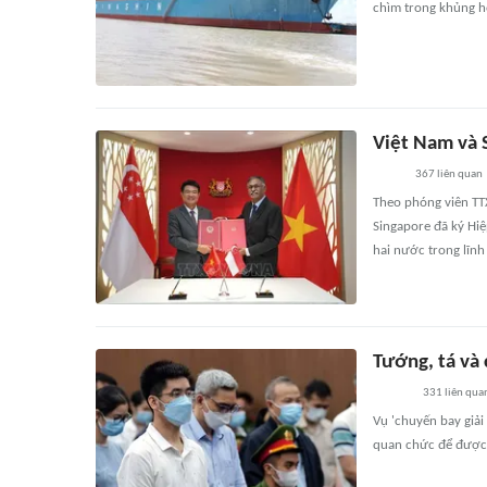
chìm trong khủng h
Việt Nam và 
367
liên quan
Theo phóng viên TTX
Singapore đã ký Hi
hai nước trong lĩnh
Tướng, tá và
331
liên qua
Vụ 'chuyến bay giải
quan chức để được 