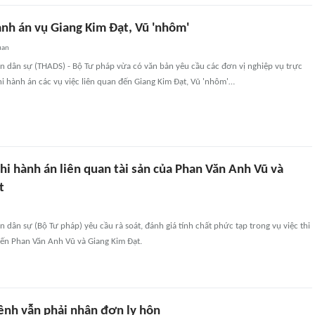
ành án vụ Giang Kim Ðạt, Vũ 'nhôm'
uan
n dân sự (THADS) - Bộ Tư pháp vừa có văn bản yêu cầu các đơn vị nghiệp vụ trực
thi hành án các vụ việc liên quan đến Giang Kim Ðạt, Vũ 'nhôm'…
thi hành án liên quan tài sản của Phan Văn Anh Vũ và
t
n dân sự (Bộ Tư pháp) yêu cầu rà soát, đánh giá tính chất phức tạp trong vụ việc thi
đến Phan Văn Anh Vũ và Giang Kim Đạt.
ệnh vẫn phải nhận đơn ly hôn