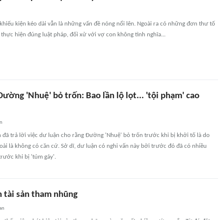
 khiếu kiện kéo dài vẫn là những vấn đề nóng nổi lên. Ngoài ra có những đơn thư tố
thực hiện đúng luật pháp, đối xử với vợ con không tình nghĩa...
Đường 'Nhuệ' bỏ trốn: Bao lần lộ lọt... 'tội phạm' cao
an
đã trả lời việc dư luận cho rằng Đường 'Nhuệ' bỏ trốn trước khi bị khởi tố là do
ngoài là không có căn cứ. Sở dĩ, dư luận có nghi vấn này bởi trước đó đã có nhiều
rước khi bị 'túm gáy'.
n tài sản tham nhũng
an