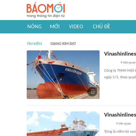
NÓNG
MỚI
VIDEO
CHỦ ĐỀ
TÌM KIẾM
GIANG KIM ĐẠT
Vinashinlines
4
liên quan
Công ty TNHH Một th
ngày 5/5, theo quyế
Vinashinlines
4
liên quan
Từng là niềm kỳ vọn