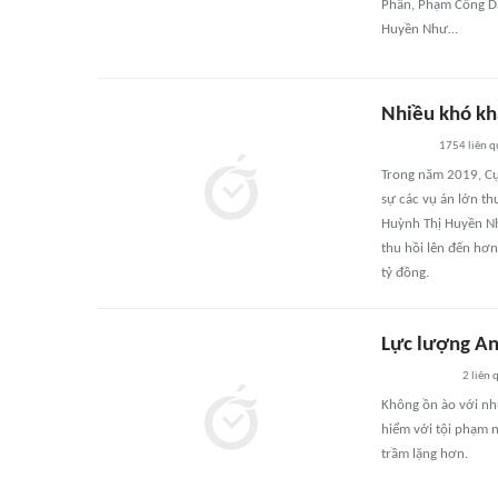
Phấn, Phạm Công Da
Huyền Như…
Nhiều khó khă
1754
liên 
Trong năm 2019, Cụ
sự các vụ án lớn t
Huỳnh Thị Huyền Nh
thu hồi lên đến hơ
tỷ đồng.
Lực lượng An
2
liên 
Không ồn ào với nh
hiểm với tội phạm n
trầm lặng hơn.