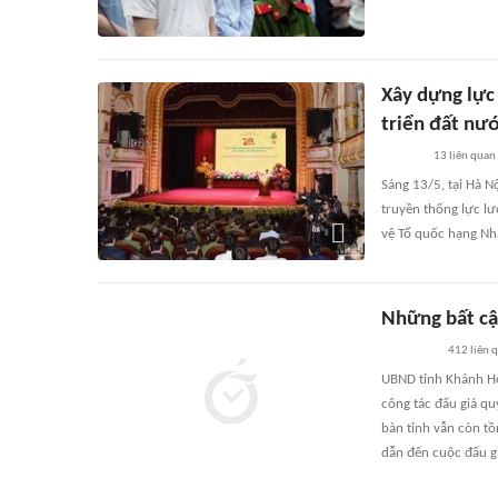
Xây dựng lực
triển đất nư
13
liên quan
Sáng 13/5, tại Hà N
truyền thống lực l
vệ Tổ quốc hạng Nh
Những bất cậ
412
liên 
UBND tỉnh Khánh Hò
công tác đấu giá qu
bàn tỉnh vẫn còn tồ
dẫn đến cuộc đấu g