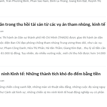
nh, Trần Phương Bình, Phan Sào Nam, Đinh La Thăng, Giang Kim Đạt, Huỳnh Thị
n trong thu hồi tài sản từ các vụ án tham nhũng, kinh tế
quan
c Thi hành án Dân sự thành phố Hồ Chí Minh (THADS) được giao thi hành án dân
huộc diện Ban Chỉ đạo phòng chống tham nhũng Trung ương theo dõi, như các vụ:
ư; Phạm Công Danh; Hứa Thị Phấn; Hà Văn Thắm; Giang Kim Đạt… thụ lý số tiền cần
n 65.000 tỷ đồng. Tuy nhiên, do nhiều vướng mắc, mới chỉ thu hồi được hơn 14.000
 ninh Kinh tế: Những thành tích khó đo đếm bằng tiền
quan
ững chiến công oanh liệt, những màn võ thuật siêu đẳng, những cuộc đọ súng nguy
hư Cảnh sát hình sự, những chiến sỹ An ninh kinh tế hoạt động nghiệp vụ có phần