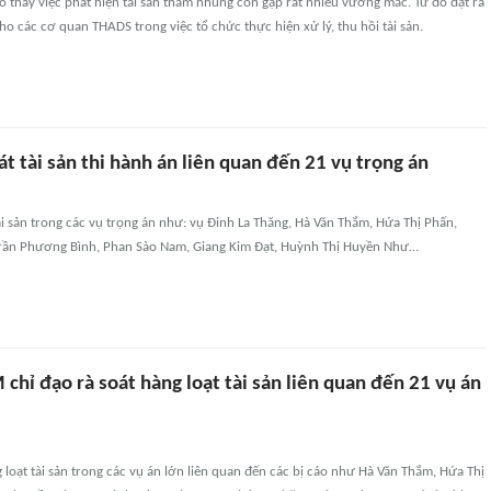
o thấy việc phát hiện tài sản tham nhũng còn gặp rất nhiều vướng mắc. Từ đó đặt ra
ho các cơ quan THADS trong việc tổ chức thực hiện xử lý, thu hồi tài sản.
t tài sản thi hành án liên quan đến 21 vụ trọng án
ài sản trong các vụ trọng án như: vụ Đinh La Thăng, Hà Văn Thắm, Hứa Thị Phấn,
rần Phương Bình, Phan Sào Nam, Giang Kim Đạt, Huỳnh Thị Huyền Như…
hỉ đạo rà soát hàng loạt tài sản liên quan đến 21 vụ án
loạt tài sản trong các vụ án lớn liên quan đến các bị cáo như Hà Văn Thắm, Hứa Thị