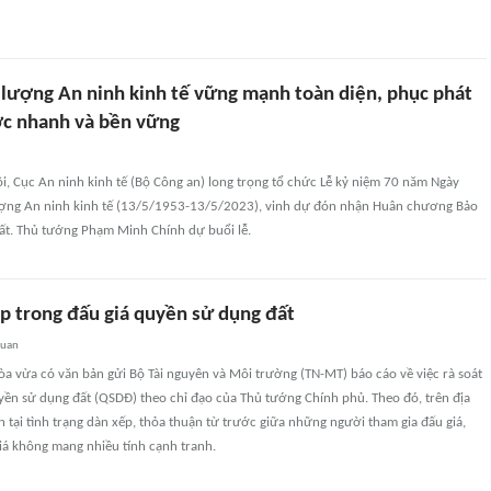
 lượng An ninh kinh tế vững mạnh toàn diện, phục phát
ớc nhanh và bền vững
ội, Cục An ninh kinh tế (Bộ Công an) long trọng tổ chức Lễ kỷ niệm 70 năm Ngày
ượng An ninh kinh tế (13/5/1953-13/5/2023), vinh dự đón nhận Huân chương Bảo
ất. Thủ tướng Phạm Minh Chính dự buổi lễ.
p trong đấu giá quyền sử dụng đất
quan
a vừa có văn bản gửi Bộ Tài nguyên và Môi trường (TN-MT) báo cáo về việc rà soát
yền sử dụng đất (QSDĐ) theo chỉ đạo của Thủ tướng Chính phủ. Theo đó, trên địa
n tại tình trạng dàn xếp, thỏa thuận từ trước giữa những người tham gia đấu giá,
iá không mang nhiều tính cạnh tranh.