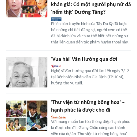
khán giả: Có một người phụ nữ đã
'nếm thịt' Đường Tăng?
Phiên bản truyền hình của Tây Du Ký đã lược
bỏ những chi tiết đáng sợ, người xem có thể
đã bị đánh lừa và chưa thể biết hết những sự
thật liên quan đến tác phẩm huyền thoại này.
'Vua hài' Văn Hường qua đời
Nghệ sĩ Văn Hường qua đời lúc 19h ngày 7/12
tại Bệnh viện Nhân dân Gia Định (TP.HCM),
hưởng thọ 90 tuổi.
'Thư viện từ những bông hoa' –
hạnh phúc là được cho đi
Với mong muốn lan tỏa thông điệp 'hạnh phúc
là được cho đi', Giang Châu cùng các thành
viên của dự án 'Thư viện từ những bông hoa'