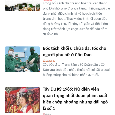
Trong bối cảnh chi phí sinh hoạt tại các thành
phố lớn không ngừng gia tăng, nhiều người trẻ
đang phải điều chỉnh lại kế hoạch chi tiêu
trong sinh hoạt. Thay vì duy trì thói quen tiêu
dùng hưởng thụ, lối sống tối giản và tiết kiệm
đang trở thành lựa chọn ưu tiên để bảo đảm
sự ổn định.
Bóc tách khối u chứa da, tóc cho
người phụ nữ ở Côn Đảo
Các bác sĩ tại Trung tâm y tế Quân dân y Côn
Đảo vừa trực tiếp phẫu thuật nội soi cắt u quái
buồng trứng cho nữ bệnh nhân 37 tuổi.
Tây Du Ký 1986: Nữ diễn viên
quan trọng nhất đoàn phim, xuất
hiện chớp nhoáng nhưng đãi ngộ
là số 1