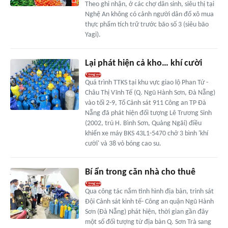
Theo ghi nhận, ở các chợ dân sinh, siêu thị tại
Nghệ An không có cảnh người dân đổ xô mua
thực phẩm tích trữ trước bão số 3 (siêu bão
Yagi).
Lại phát hiện cả kho… khí cười
Quá trình TTKS tại khu vực giao lộ Phan Tứ -
Châu Thị Vĩnh Tế (Q. Ngũ Hành Sơn, Đà Nẵng)
vào tối 2-9, Tổ Cảnh sát 911 Công an TP Đà
Nẵng đã phát hiện đối tượng Lê Trương Sinh
(2002, trú H. Bình Sơn, Quảng Ngãi) điều
khiển xe máy BKS 43L1-5470 chở 3 bình 'khí
cười' và 38 vỏ bóng cao su.
Bí ẩn trong căn nhà cho thuê
Qua công tác nắm tình hình địa bàn, trinh sát
Đội Cảnh sát kinh tế- Công an quận Ngũ Hành
Sơn (Đà Nẵng) phát hiện, thời gian gần đây
một số đối tượng từ địa bàn Q. Sơn Trà sang