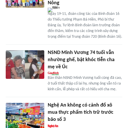
Nông
Ngày 19-11, đoàn công tác của Binh đoàn 16
do Thiếu tướng Phạm Bá Hiền, Phó bí thư
Đảng ủy, Tư lệnh Binh đoàn làm trưởng đoàn
đến thăm, kiểm tra các công trình xây dựng
trọng điểm tại Trung đoàn 720 (Binh đoàn 16).
NSND Minh Vương 74 tuổi vẫn
nhường ghế, bật khóc tiễn cha
mẹ về Úc
Bản thân NSND Minh Vương tuổi cũng đã cao,
ở tuổi thất thập cổ lai hy, nhưng ông vẫn tỏ ra
kính cẩn, lễ phép và rất có hiếu với cha mẹ.
Nghệ An không có cảnh đổ xô
mua thực phẩm tích trữ trước
bão số 3