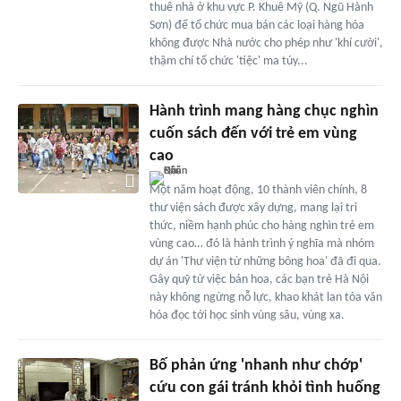
thuê nhà ở khu vực P. Khuê Mỹ (Q. Ngũ Hành
Sơn) để tổ chức mua bán các loại hàng hóa
không được Nhà nước cho phép như 'khí cười',
thậm chí tổ chức 'tiệc' ma túy...
Hành trình mang hàng chục nghìn
cuốn sách đến với trẻ em vùng
cao
Một năm hoạt động, 10 thành viên chính, 8
thư viện sách được xây dựng, mang lại tri
thức, niềm hạnh phúc cho hàng nghìn trẻ em
vùng cao… đó là hành trình ý nghĩa mà nhóm
dự án 'Thư viện từ những bông hoa' đã đi qua.
Gây quỹ từ việc bán hoa, các bạn trẻ Hà Nội
này không ngừng nỗ lực, khao khát lan tỏa văn
hóa đọc tới học sinh vùng sâu, vùng xa.
Bố phản ứng 'nhanh như chớp'
cứu con gái tránh khỏi tình huống