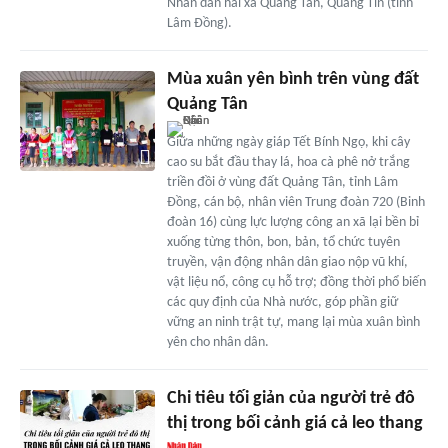
Nhân dân hai xã Quảng Tân, Quảng Tín (tỉnh
Lâm Đồng).
Mùa xuân yên bình trên vùng đất
Quảng Tân
Giữa những ngày giáp Tết Bính Ngọ, khi cây
cao su bắt đầu thay lá, hoa cà phê nở trắng
triền đồi ở vùng đất Quảng Tân, tỉnh Lâm
Đồng, cán bộ, nhân viên Trung đoàn 720 (Binh
đoàn 16) cùng lực lượng công an xã lại bền bỉ
xuống từng thôn, bon, bản, tổ chức tuyên
truyền, vận động nhân dân giao nộp vũ khí,
vật liệu nổ, công cụ hỗ trợ; đồng thời phổ biến
các quy định của Nhà nước, góp phần giữ
vững an ninh trật tự, mang lại mùa xuân bình
yên cho nhân dân.
Chi tiêu tối giản của người trẻ đô
thị trong bối cảnh giá cả leo thang