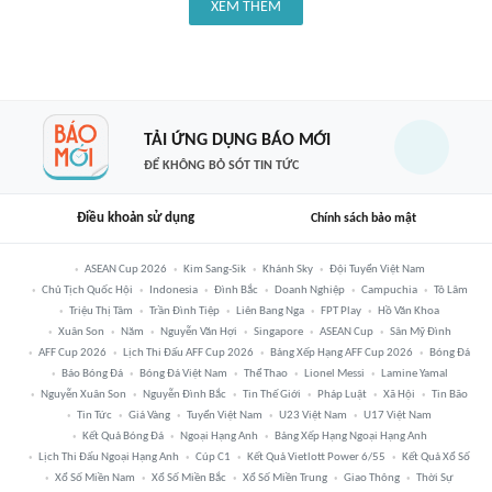
XEM THÊM
TẢI ỨNG DỤNG BÁO MỚI
ĐỂ KHÔNG BỎ SÓT TIN TỨC
Điều khoản sử dụng
Chính sách bảo mật
ASEAN Cup 2026
Kim Sang-Sik
Khánh Sky
Đội Tuyển Việt Nam
Chủ Tịch Quốc Hội
Indonesia
Đình Bắc
Doanh Nghiệp
Campuchia
Tô Lâm
Triệu Thị Tâm
Trần Đình Tiệp
Liên Bang Nga
FPT Play
Hồ Văn Khoa
Xuân Son
Năm
Nguyễn Văn Hợi
Singapore
ASEAN Cup
Sân Mỹ Đình
AFF Cup 2026
Lịch Thi Đấu AFF Cup 2026
Bảng Xếp Hạng AFF Cup 2026
Bóng Đá
Báo Bóng Đá
Bóng Đá Việt Nam
Thể Thao
Lionel Messi
Lamine Yamal
Nguyễn Xuân Son
Nguyễn Đình Bắc
Tin Thế Giới
Pháp Luật
Xã Hội
Tin Bão
Tin Tức
Giá Vàng
Tuyển Việt Nam
U23 Việt Nam
U17 Việt Nam
Kết Quả Bóng Đá
Ngoại Hạng Anh
Bảng Xếp Hạng Ngoại Hạng Anh
Lịch Thi Đấu Ngoại Hạng Anh
Cúp C1
Kết Quả Vietlott Power 6/55
Kết Quả Xổ Số
Xổ Số Miền Nam
Xổ Số Miền Bắc
Xổ Số Miền Trung
Giao Thông
Thời Sự