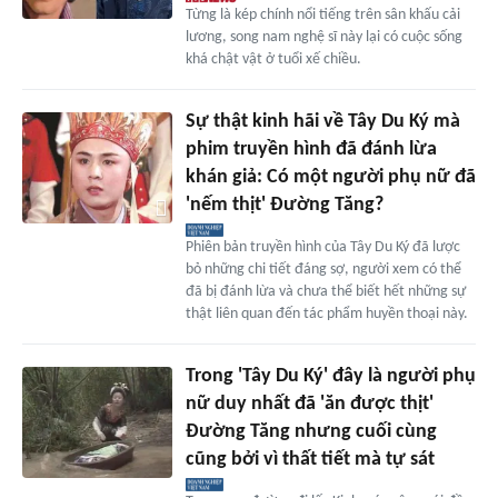
Từng là kép chính nổi tiếng trên sân khấu cải
lương, song nam nghệ sĩ này lại có cuộc sống
khá chật vật ở tuổi xế chiều.
Sự thật kinh hãi về Tây Du Ký mà
phim truyền hình đã đánh lừa
khán giả: Có một người phụ nữ đã
'nếm thịt' Đường Tăng?
Phiên bản truyền hình của Tây Du Ký đã lược
bỏ những chi tiết đáng sợ, người xem có thể
đã bị đánh lừa và chưa thể biết hết những sự
thật liên quan đến tác phẩm huyền thoại này.
Trong 'Tây Du Ký' đây là người phụ
nữ duy nhất đã 'ăn được thịt'
Đường Tăng nhưng cuối cùng
cũng bởi vì thất tiết mà tự sát