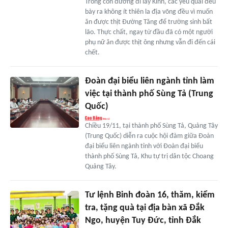
Trong con đường đi lấy Kinh, các yêu quái đều
bày ra không ít thiên la địa võng đều vì muốn
ăn được thịt Đường Tăng để trường sinh bất
lão. Thực chất, ngay từ đầu đã có một người
phụ nữ ăn được thịt ông nhưng vẫn đi đến cái
chết.
Đoàn đại biểu liên ngành tỉnh làm
việc tại thành phố Sùng Tả (Trung
Quốc)
Chiều 19/11, tại thành phố Sùng Tả, Quảng Tây
(Trung Quốc) diễn ra cuộc hội đàm giữa Đoàn
đại biểu liên ngành tỉnh với Đoàn đại biểu
thành phố Sùng Tả, Khu tự trị dân tộc Choang
Quảng Tây.
Tư lệnh Binh đoàn 16, thăm, kiểm
tra, tặng quà tại địa bàn xã Đắk
Ngo, huyện Tuy Đức, tỉnh Đắk