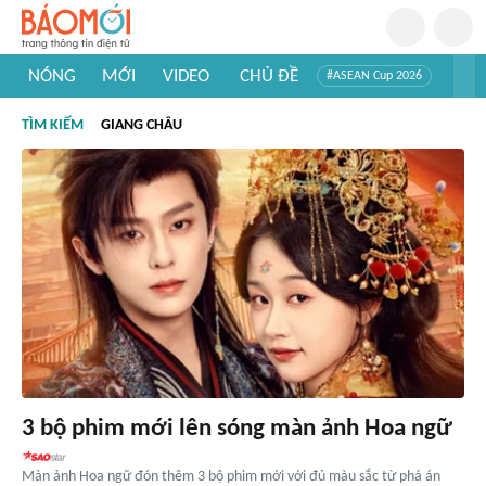
NÓNG
MỚI
VIDEO
CHỦ ĐỀ
#ASEAN Cup 2026
#Trí tuệ nhân tạo
#Mỹ - Iran
#Khám phá Việt Nam
TÌM KIẾM
GIANG CHÂU
#Khám phá thế giới
3 bộ phim mới lên sóng màn ảnh Hoa ngữ
Màn ảnh Hoa ngữ đón thêm 3 bộ phim mới với đủ màu sắc từ phá án