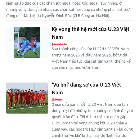
kiến sự áp đảo của các chân sút ngoại hoặc gốc ngoại. Tuy nhiên, ở
những vòng đấu gần nhất, các chân sút nội cũng có những pha 'bứt tốc'
đáng nể, đặc biệt là Nguyễn Đình Bắc (CLB Công an Hà Nội).
Kỳ vọng thế hệ mới của U.23 Việt
Nam
Sau thành công của lứa U.22/U.23 Việt Nam
trong năm 2025 và đầu năm 2026, bóng đá
Việt Nam tiếp tục 'đãi cát tìm vàng' thế hệ kế
cận cho mục tiêu vươn tầm.
'Vũ khí' đáng sợ của U.23 Việt
Nam
3 giải đấu gần nhất, U.23 Việt Nam đều tận
dụng triệt để những tình huống cố định để giải
quyết trận đấu. Tối 6-1, ở trận ra quân gặp
U.23 Jordan tại vòng chung kết U.23 châu Á
cũng vậy, các học trò HLV Kim Sang-sik lại dùng
chính thứ 'vũ khí' lợi hại này để 'kết liễu' đối