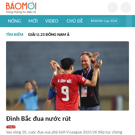
NÓNG
MỚI
VIDEO
CHỦ ĐỀ
#ASEAN Cup 2026
#Trí tuệ nhân tạo
#Mỹ - Iran
#Khám phá Việt Nam
TÌM KIẾM
GIẢI U.23 ĐÔNG NAM Á
#Khám phá thế giới
Đình Bắc đua nước rút
Sau vòng 20, cuộc đua vua phá lưới V-League 2025/26 tiếp tục chứng