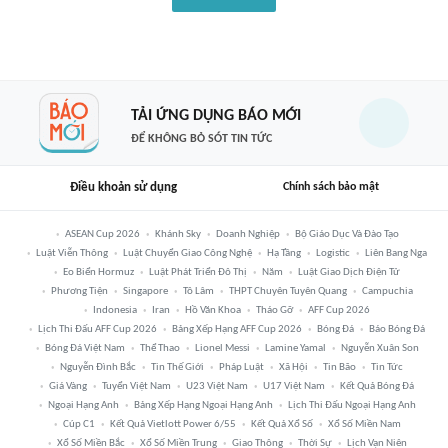
TẢI ỨNG DỤNG BÁO MỚI
ĐỂ KHÔNG BỎ SÓT TIN TỨC
Điều khoản sử dụng
Chính sách bảo mật
ASEAN Cup 2026
Khánh Sky
Doanh Nghiệp
Bộ Giáo Dục Và Đào Tạo
Luật Viễn Thông
Luật Chuyển Giao Công Nghệ
Hạ Tầng
Logistic
Liên Bang Nga
Eo Biển Hormuz
Luật Phát Triển Đô Thị
Năm
Luật Giao Dịch Điện Tử
Phương Tiện
Singapore
Tô Lâm
THPT Chuyên Tuyên Quang
Campuchia
Indonesia
Iran
Hồ Văn Khoa
Tháo Gỡ
AFF Cup 2026
Lịch Thi Đấu AFF Cup 2026
Bảng Xếp Hạng AFF Cup 2026
Bóng Đá
Báo Bóng Đá
Bóng Đá Việt Nam
Thể Thao
Lionel Messi
Lamine Yamal
Nguyễn Xuân Son
Nguyễn Đình Bắc
Tin Thế Giới
Pháp Luật
Xã Hội
Tin Bão
Tin Tức
Giá Vàng
Tuyển Việt Nam
U23 Việt Nam
U17 Việt Nam
Kết Quả Bóng Đá
Ngoại Hạng Anh
Bảng Xếp Hạng Ngoại Hạng Anh
Lịch Thi Đấu Ngoại Hạng Anh
Cúp C1
Kết Quả Vietlott Power 6/55
Kết Quả Xổ Số
Xổ Số Miền Nam
Xổ Số Miền Bắc
Xổ Số Miền Trung
Giao Thông
Thời Sự
Lịch Vạn Niên