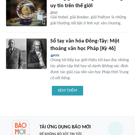
uy tín trên thế giới
Giải Nobel, giải Booker, giải Pulitzer là những
giải thưởng nổi bật ở lĩnh vực văn chương.
Sổ tay văn hóa Đông-Tây: Một
thoáng văn học Pháp [Kỳ 46]
Chúng tôi tiếp tục giới thiệu tới bạn đọc những
tác phẩm tập thể hay vô danh (không xác định
được tác giả) của nền văn học Pháp thời Trung
cổ nổi tiếng.
XEM THÊM
TẢI ỨNG DỤNG BÁO MỚI
ĐỂ KHÔNG BỎ SÓT TIN TỨC