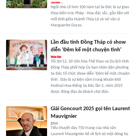
Ngôi nhà cổ hơn 100 năm tại Sa Đéc là sự giao
thoa kiến trúc Pháp - Hoa đặc sắc, gắn liền với
mối tình giữa Huỳnh Thủy Lê và nữ văn sĩ
Marguerite Duras.
Lần đầu tỉnh Đồng Tháp có show
diễn 'Đêm kể một chuyện tình'
Tối 30/12, Sở Văn hóa-Thể thao và Du lịch tỉnh
Đồng Tháp phối hợp Ủy ban nhân dân phường
Sa Đéc tổ chức show diễn 'Đêm kể một chuyện
tình'. Đây là sự kiện nằm trong khuôn khổ
Festival Hoa-Kiểng Sa Đéc lần 2, năm 2025
được đông đảo du khách chờ đón.
Giải Goncourt 2025 gọi tên Laurent
Mauvignier
Tiểu thuyết dày 750 trang của nhà văn
Laurent Mauvignier kể về lịch sử một dòng họ