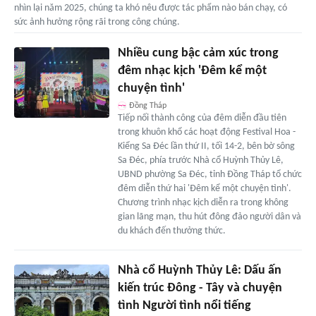
nhìn lại năm 2025, chúng ta khó nêu được tác phẩm nào bán chạy, có
sức ảnh hưởng rộng rãi trong công chúng.
Nhiều cung bậc cảm xúc trong
đêm nhạc kịch 'Đêm kể một
chuyện tình'
Đồng Tháp
Tiếp nối thành công của đêm diễn đầu tiên
trong khuôn khổ các hoạt động Festival Hoa -
Kiểng Sa Đéc lần thứ II, tối 14-2, bên bờ sông
Sa Đéc, phía trước Nhà cổ Huỳnh Thủy Lê,
UBND phường Sa Đéc, tỉnh Đồng Tháp tổ chức
đêm diễn thứ hai 'Đêm kể một chuyện tình'.
Chương trình nhạc kịch diễn ra trong không
gian lãng mạn, thu hút đông đảo người dân và
du khách đến thưởng thức.
Nhà cổ Huỳnh Thủy Lê: Dấu ấn
kiến trúc Đông - Tây và chuyện
tình Người tình nổi tiếng