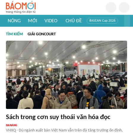
NÓNG
MỚI
VIDEO
CHỦ ĐỀ
#ASEAN Cup 2026
#Trí tuệ nhân tạo
#Mỹ - Iran
#Khám phá Việt Nam
TÌM KIẾM
GIẢI GONCOURT
#Khám phá thế giới
Sách trong cơn suy thoái văn hóa đọc
VHXQ - Dù ngành xuất bản Việt Nam vẫn trên đà tăng trưởng ổn định,