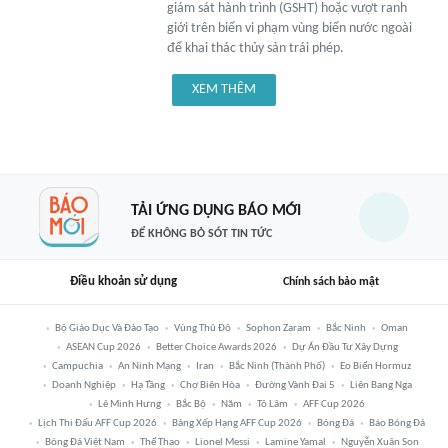
giám sát hành trình (GSHT) hoặc vượt ranh
giới trên biển vi phạm vùng biển nước ngoài
để khai thác thủy sản trái phép.
XEM THÊM
TẢI ỨNG DỤNG BÁO MỚI
ĐỂ KHÔNG BỎ SÓT TIN TỨC
Điều khoản sử dụng
Chính sách bảo mật
Bộ Giáo Dục Và Đào Tạo
Vùng Thủ Đô
Sophon Zaram
Bắc Ninh
Oman
ASEAN Cup 2026
Better Choice Awards 2026
Dự Án Đầu Tư Xây Dựng
Campuchia
An Ninh Mạng
Iran
Bắc Ninh (thành Phố)
Eo Biển Hormuz
Doanh Nghiệp
Hạ Tầng
Chợ Biên Hòa
Đường Vành Đai 5
Liên Bang Nga
Lê Minh Hưng
Bắc Bộ
Năm
Tô Lâm
AFF Cup 2026
Lịch Thi Đấu AFF Cup 2026
Bảng Xếp Hạng AFF Cup 2026
Bóng Đá
Báo Bóng Đá
Bóng Đá Việt Nam
Thể Thao
Lionel Messi
Lamine Yamal
Nguyễn Xuân Son