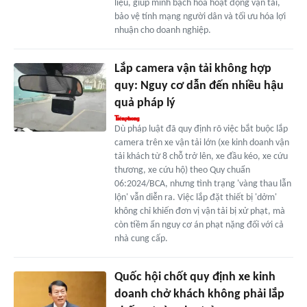
liệu, giúp minh bạch hóa hoạt động vận tải,
bảo vệ tính mạng người dân và tối ưu hóa lợi
nhuận cho doanh nghiệp.
Lắp camera vận tải không hợp
quy: Nguy cơ dẫn đến nhiều hậu
quả pháp lý
Dù pháp luật đã quy định rõ việc bắt buộc lắp
camera trên xe vận tải lớn (xe kinh doanh vận
tải khách từ 8 chỗ trở lên, xe đầu kéo, xe cứu
thương, xe cứu hộ) theo Quy chuẩn
06:2024/BCA, nhưng tình trạng 'vàng thau lẫn
lộn' vẫn diễn ra. Việc lắp đặt thiết bị 'dởm'
không chỉ khiến đơn vị vận tải bị xử phạt, mà
còn tiềm ẩn nguy cơ án phạt nặng đối với cả
nhà cung cấp.
Quốc hội chốt quy định xe kinh
doanh chở khách không phải lắp