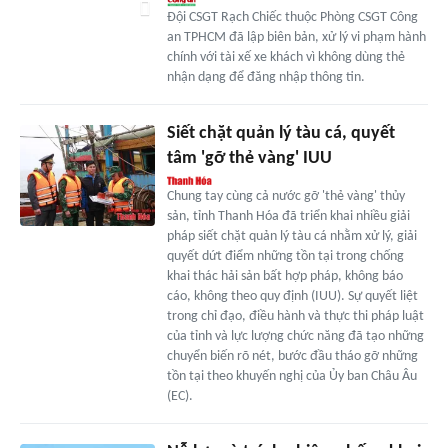
Đội CSGT Rạch Chiếc thuộc Phòng CSGT Công
an TPHCM đã lập biên bản, xử lý vi phạm hành
chính với tài xế xe khách vì không dùng thẻ
nhận dạng để đăng nhập thông tin.
Siết chặt quản lý tàu cá, quyết
tâm 'gỡ thẻ vàng' IUU
Chung tay cùng cả nước gỡ 'thẻ vàng' thủy
sản, tỉnh Thanh Hóa đã triển khai nhiều giải
pháp siết chặt quản lý tàu cá nhằm xử lý, giải
quyết dứt điểm những tồn tại trong chống
khai thác hải sản bất hợp pháp, không báo
cáo, không theo quy định (IUU). Sự quyết liệt
trong chỉ đạo, điều hành và thực thi pháp luật
của tỉnh và lực lượng chức năng đã tạo những
chuyển biến rõ nét, bước đầu tháo gỡ những
tồn tại theo khuyến nghị của Ủy ban Châu Âu
(EC).