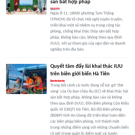
sản bất hợp pháp
Ngày 8-11, UBND phường Tam Thắng
(TPHCM) đã tổ chức Hội nghị tuyên truyền,
triển khai một số nhiệm vụ trong công tác
phòng, chống khai thác thủy sản bất hợp
pháp, không báo cáo, không theo quy định
(IUU), với sự tham gia của ngư dân và doanh
nghiệp trên địa bàn.
Quyết tâm đẩy lùi khai thác IUU
trên biên giới biển Hà Tiên
Trong bối cảnh cả nước đang nỗ lực gỡ 'thẻ
vàng' của Ủy ban châu Âu (EC) về khai thác hải
sản bất hợp pháp, không báo cáo và không
theo quy định (IUU), Đồn Biên phòng Cửa khẩu
quốc tế (CKQT) Hà Tiên, Bộ đội Biên phòng
(BĐBP) tỉnh An Giang đã triển khai toàn diện
các biện pháp biên phòng, trở thành một
trong những điểm sáng với những chuyển biến
rõ nét trong quản lý, kiểm soát và tuyên