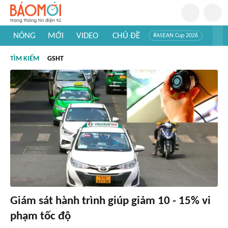
NÓNG
MỚI
VIDEO
CHỦ ĐỀ
#ASEAN Cup 2026
#Trí tuệ nhân tạo
#Mỹ - Iran
#Khám phá Việt Nam
TÌM KIẾM
GSHT
#Khám phá thế giới
Giám sát hành trình giúp giảm 10 - 15% vi
phạm tốc độ