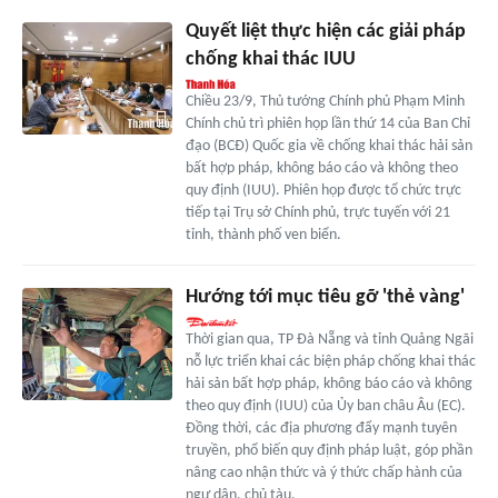
Quyết liệt thực hiện các giải pháp
chống khai thác IUU
Chiều 23/9, Thủ tướng Chính phủ Phạm Minh
Chính chủ trì phiên họp lần thứ 14 của Ban Chỉ
đạo (BCĐ) Quốc gia về chống khai thác hải sản
bất hợp pháp, không báo cáo và không theo
quy định (IUU). Phiên họp được tổ chức trực
tiếp tại Trụ sở Chính phủ, trực tuyến với 21
tỉnh, thành phố ven biển.
Hướng tới mục tiêu gỡ 'thẻ vàng'
Thời gian qua, TP Đà Nẵng và tỉnh Quảng Ngãi
nỗ lực triển khai các biện pháp chống khai thác
hải sản bất hợp pháp, không báo cáo và không
theo quy định (IUU) của Ủy ban châu Âu (EC).
Đồng thời, các địa phương đẩy mạnh tuyên
truyền, phổ biến quy định pháp luật, góp phần
nâng cao nhận thức và ý thức chấp hành của
ngư dân, chủ tàu.