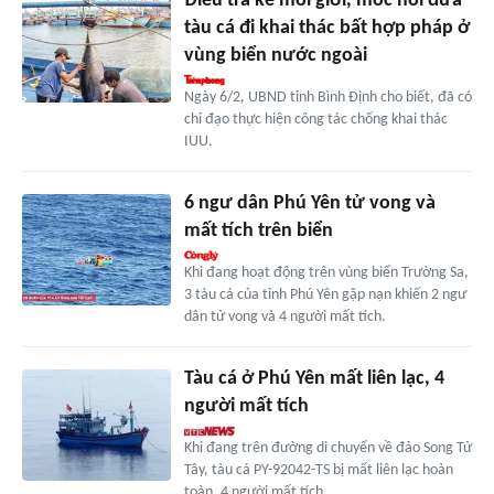
Điều tra kẻ môi giới, móc nối đưa
tàu cá đi khai thác bất hợp pháp ở
vùng biển nước ngoài
Ngày 6/2, UBND tỉnh Bình Định cho biết, đã có
chỉ đạo thực hiện công tác chống khai thác
IUU.
6 ngư dân Phú Yên tử vong và
mất tích trên biển
Khi đang hoạt động trên vùng biển Trường Sa,
3 tàu cá của tỉnh Phú Yên gặp nạn khiến 2 ngư
dân tử vong và 4 người mất tích.
Tàu cá ở Phú Yên mất liên lạc, 4
người mất tích
Khi đang trên đường di chuyển về đảo Song Tử
Tây, tàu cá PY-92042-TS bị mất liên lạc hoàn
toàn, 4 người mất tích.