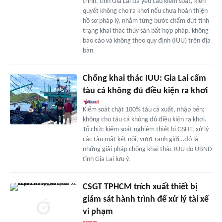
trình, tỉnh Gia Lai đã yêu cầu kiểm soát, kiên
quyết không cho ra khơi nếu chưa hoàn thiện
hồ sơ pháp lý, nhằm từng bước chấm dứt tình
trạng khai thác thủy sản bất hợp pháp, không
báo cáo và không theo quy định (IUU) trên địa
bàn.
Chống khai thác IUU: Gia Lai cấm
tàu cá không đủ điều kiện ra khơi
Kiểm soát chặt 100% tàu cá xuất, nhập bến;
không cho tàu cá không đủ điều kiện ra khơi.
Tổ chức kiểm soát nghiêm thiết bị GSHT, xử lý
các tàu mất kết nối, vượt ranh giới…đó là
những giải pháp chống khai thác IUU do UBND
tỉnh Gia Lai lưu ý.
CSGT TPHCM trích xuất thiết bị
giám sát hành trình để xử lý tài xế
vi phạm