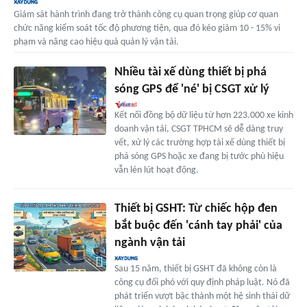
Giám sát hành trình đang trở thành công cụ quan trọng giúp cơ quan
chức năng kiểm soát tốc độ phương tiện, qua đó kéo giảm 10 - 15% vi
phạm và nâng cao hiệu quả quản lý vận tải.
Nhiều tài xế dùng thiết bị phá
sóng GPS để 'né' bị CSGT xử lý
Kết nối đồng bộ dữ liệu từ hơn 223.000 xe kinh
doanh vận tải, CSGT TPHCM sẽ dễ dàng truy
vết, xử lý các trường hợp tài xế dùng thiết bị
phá sóng GPS hoặc xe đang bị tước phù hiệu
vẫn lén lút hoạt động.
Thiết bị GSHT: Từ chiếc hộp đen
bắt buộc đến 'cánh tay phải' của
ngành vận tải
Sau 15 năm, thiết bị GSHT đã không còn là
công cụ đối phó với quy định pháp luật. Nó đã
phát triển vượt bậc thành một hệ sinh thái dữ