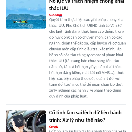
Nỗ lực và trách nhiệm chống khai
thác IUU
Quyết tâm thực hiện các giải pháp chống khai
thác IUU, Phó Chủ tịch UBND tỉnh Lê Văn Sử
cho biết, tỉnh đang thực hiện cao điểm, trong
đó huy động cán bộ chuyên môn, cán bộ các
ngành, đoàn thể cấp xã, cấp huyện và cơ quan
chuyên môn cấp tỉnh điều tra, xác minh, lập
hồ sơ số hóa tàu cá nguy cơ cao vi phạm khai
thác IUU (tàu sang bán chưa sang tên, tàu
nằm bờ, tàu cá hết hạn giấy phép khai thác,
hết hạn đăng kiểm, mất kết nối VMS...); thực
hiện các biện pháp theo dõi, quản lý đối với
từng đối tượng cụ thể để ngăn chặn kịp thời,
xử lý nghiêm các hành vi vi phạm theo đúng
quy định của pháp luật.
Cố tình làm sai lệch dữ liệu hành
trình: Xử lý như thế nào?
Cố tình làm sai lệch dữ liệu hành trình của xe là