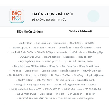
TẢI ỨNG DỤNG BÁO MỚI
ĐỂ KHÔNG BỎ SÓT TIN TỨC
Điều khoản sử dụng
Chính sách bảo mật
Sân Mỹ Đình
Kim Sang-Sik
Campuchia
Khánh Sky
Đình Bắc
ASEAN Cup 2026
Xuân Son
Tô Lâm
Vịnh Bắc Bộ
Nguyễn Văn Hợi
Năm
Luật Phát Triển Đô Thị
Trần Đình Tiệp
Indonesia
Hồ Văn Khoa
Liên Bang Nga
A ASEAN Cup 2026
Doanh Nghiệp
Singapore
Triệu Thị Tâm
Đội Tuyển Việt Nam
AFF Cup 2026
Lịch Thi Đấu AFF Cup 2026
Bảng Xếp Hạng AFF Cup 2026
Bóng Đá
Báo Bóng Đá
Bóng Đá Việt Nam
Thể Thao
Lionel Messi
Lamine Yamal
Nguyễn Xuân Son
Nguyễn Đình Bắc
Tin Thế Giới
Pháp Luật
Xã Hội
Tin Bão
Tin Tức
Giá Vàng
Tuyển Việt Nam
U23 Việt Nam
U17 Việt Nam
Kết Quả Bóng Đá
Ngoại Hạng Anh
Bảng Xếp Hạng Ngoại Hạng Anh
Lịch Thi Đấu Ngoại Hạng Anh
Cúp C1
Kết Quả Vietlott Power 6/55
Kết Quả Xổ Số
Xổ Số Miền Nam
Xổ Số Miền Bắc
Xổ Số Miền Trung
Giao Thông
Thời Sự
Lịch Vạn Niên
Thời Tiết
Thời Tiết Thành Phố Hồ Chí Minh
Thời Tiết Hà Nội
Giá Xăng Dầu