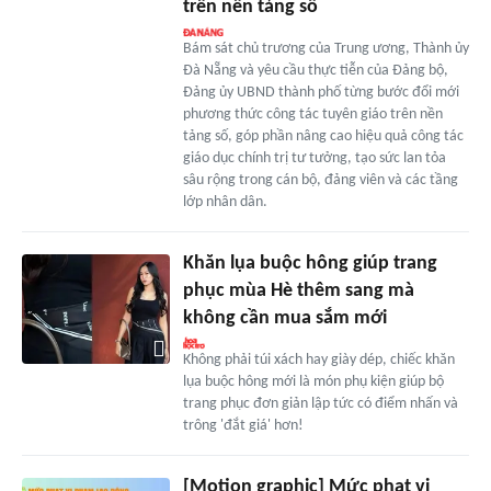
trên nền tảng số
Bám sát chủ trương của Trung ương, Thành ủy
Đà Nẵng và yêu cầu thực tiễn của Đảng bộ,
Đảng ủy UBND thành phố từng bước đổi mới
phương thức công tác tuyên giáo trên nền
tảng số, góp phần nâng cao hiệu quả công tác
giáo dục chính trị tư tưởng, tạo sức lan tỏa
sâu rộng trong cán bộ, đảng viên và các tầng
lớp nhân dân.
Khăn lụa buộc hông giúp trang
phục mùa Hè thêm sang mà
không cần mua sắm mới
Không phải túi xách hay giày dép, chiếc khăn
lụa buộc hông mới là món phụ kiện giúp bộ
trang phục đơn giản lập tức có điểm nhấn và
trông 'đắt giá' hơn!
[Motion graphic] Mức phạt vi