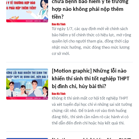
chữa bệnh bảo hiểm y tế trường
hợp nào không phải nộp thêm
tiền?
Từ ngày 1/7, các quy định mới về chính sách
bảo hiểm y tế chính thức có hiệu lực, mở rộng
quyền lợi cho người tham gia, đồng thời cập
nhật mức hưởng, mức đóng theo mức lương
cơ sở mới.
[Motion graphic] Những lỗi nào
khiến thí sinh thi tốt nghiệp THPT
bị đình chỉ, hủy bài thi?
Không ít thí sinh mất cơ hội tốt nghiệp THPT
và xét tuyển đại học chỉ vì những sai sót tưởng
chừng rất nhỏ. Để tránh rơi vào tình huống
đáng tiếc, thí sinh cần nắm rõ các hành vi có
thể dẫn đến đình chỉ hoặc hủy kết quả thi.