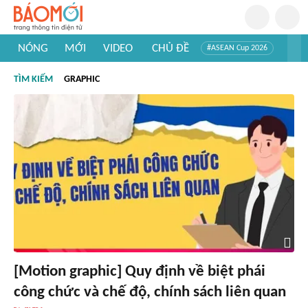
NÓNG
MỚI
VIDEO
CHỦ ĐỀ
#ASEAN Cup 2026
#Trí tuệ nhân tạo
#Mỹ - Iran
#Khám phá Việt Nam
TÌM KIẾM
GRAPHIC
#Khám phá thế giới
[Motion graphic] Quy định về biệt phái
công chức và chế độ, chính sách liên quan