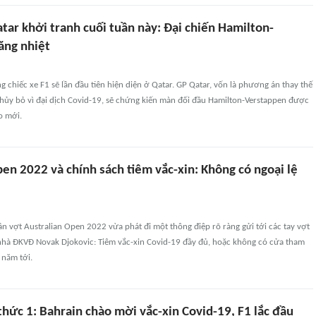
tar khởi tranh cuối tuần này: Đại chiến Hamilton-
ăng nhiệt
g chiếc xe F1 sẽ lần đầu tiên hiện diện ở Qatar. GP Qatar, vốn là phương án thay thế
 hủy bỏ vì đại dịch Covid-19, sẽ chứng kiến màn đối đầu Hamilton-Verstappen được
o mới.
en 2022 và chính sách tiêm vắc-xin: Không có ngoại lệ
ần vợt Australian Open 2022 vừa phát đi một thông điệp rõ ràng gửi tới các tay vợt
hà ĐKVĐ Novak Djokovic: Tiêm vắc-xin Covid-19 đầy đủ, hoặc không có cửa tham
 năm tới.
hức 1: Bahrain chào mời vắc-xin Covid-19, F1 lắc đầu