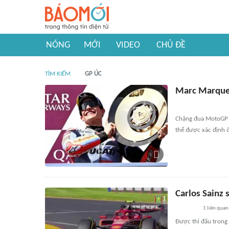
NÓNG
MỚI
VIDEO
CHỦ ĐỀ
TÌM KIẾM
GP ÚC
Marc Marquez
Chặng đua MotoGP tạ
thể được xác định 
Carlos Sainz 
1
liên quan
Được thi đấu trong 