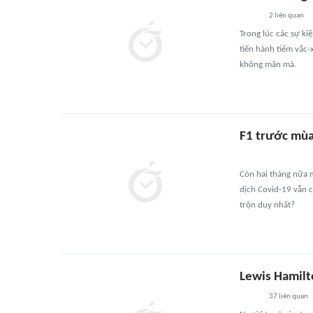
2
liên quan
Trong lúc các sự ki
tiến hành tiêm vắc-
không mặn mà.
F1 trước mùa 
Còn hai tháng nữa m
dịch Covid-19 vẫn c
trộn duy nhất?
Lewis Hamilto
37
liên quan