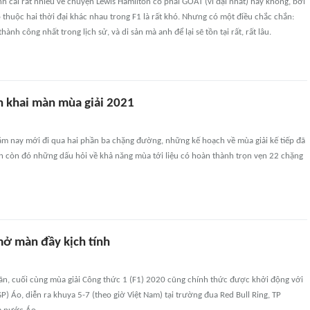
nh cãi rất nhiều về chuyện Lewis Hamilton có phải GOAT (vĩ đại nhất) hay không, bởi
o thuộc hai thời đại khác nhau trong F1 là rất khó. Nhưng có một điều chắc chắn:
thành công nhất trong lịch sử, và di sản mà anh để lại sẽ tồn tại rất, rất lâu.
an khai màn mùa giải 2021
ăm nay mới đi qua hai phần ba chặng đường, những kế hoạch về mùa giải kế tiếp đã
ẫn còn đó những dấu hỏi về khả năng mùa tới liệu có hoàn thành trọn vẹn 22 chặng
mở màn đầy kịch tính
oãn, cuối cùng mùa giải Công thức 1 (F1) 2020 cũng chính thức được khởi động với
P) Áo, diễn ra khuya 5-7 (theo giờ Việt Nam) tại trường đua Red Bull Ring, TP