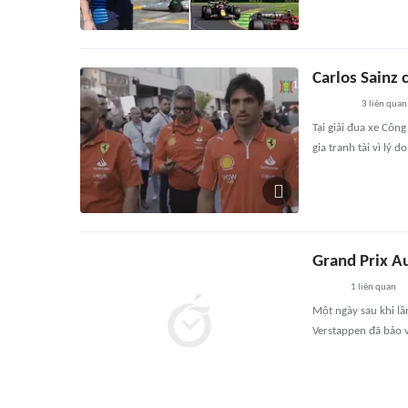
Carlos Sainz 
3
liên quan
Tại giải đua xe Côn
gia tranh tài vì lý 
Grand Prix Au
1
liên quan
Một ngày sau khi lầ
Verstappen đã bảo v