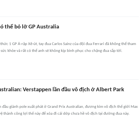
có thể bỏ lỡ GP Australia
g thức 1 GP Ả-rập Xê-út, tay đua Carlos Sainz của đội đua Ferrari đã không thể tham
do sức khỏe và rất có thể anh sẽ không kịp bình phục cho chặng đua sắp tới.
stralian: Verstappen lần đầu vô địch ở Albert Park
n đầu giành pole xuất phát ở Grand Prix Australian, đương kim vô địch thế giới Max
ệ thành công lợi thế này để xóa đi cái dớp chưa hề vô địch tại đường đua này.