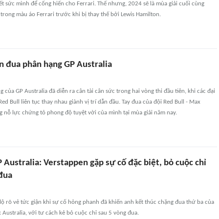
ết sức mình để cống hiến cho Ferrari. Thế nhưng, 2024 sẽ là mùa giải cuối cùng
 trong màu áo Ferrari trước khi bị thay thế bởi Lewis Hamilton.
n đua phân hạng GP Australia
của GP Australia đã diễn ra cân tài cân sức trong hai vòng thi đầu tiên, khi các đại
Red Bull liên tục thay nhau giành vị trí dẫn đầu. Tay đua của đội Red Bull - Max
 nỗ lực chứng tỏ phong độ tuyệt vời của mình tại mùa giải năm nay.
 Australia: Verstappen gặp sự cố đặc biệt, bỏ cuộc chỉ
 đua
ộ rõ vẻ tức giận khi sự cố hỏng phanh đã khiến anh kết thúc chặng đua thứ ba của
x Australia, với tư cách kẻ bỏ cuộc chỉ sau 5 vòng đua.