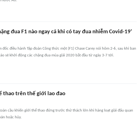
m nước Áo.
ặng đua F1 nào ngay cả khi có tay đua nhiễm Covid-19'
m đốc điều hành Tập đoàn Công thức một (F1) Chase Carey nói hôm 2-6, sau khi ban
báo sẽ khởi động các chặng đua mùa giải 2020 bắt đầu từ ngày 3-7 tới.
ể thao trên thế giới lao đao
toàn cầu khiến giới thể thao đứng trước thử thách lớn khi hàng loạt giải đấu quan
oãn hoặc hủy.