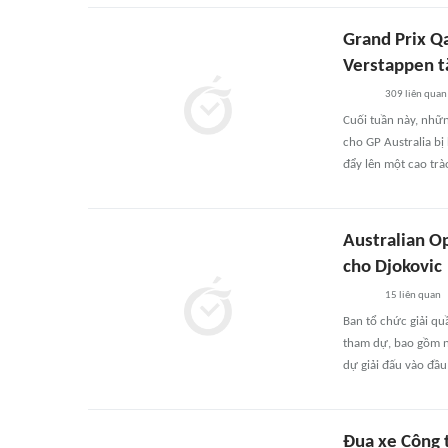
Grand Prix Qa
Verstappen t
309
liên quan
Cuối tuần này, nhữn
cho GP Australia bị
đẩy lên một cao trà
Australian Op
cho Djokovic
15
liên quan
Ban tổ chức giải qu
tham dự, bao gồm n
dự giải đấu vào đầu
Đua xe Công t