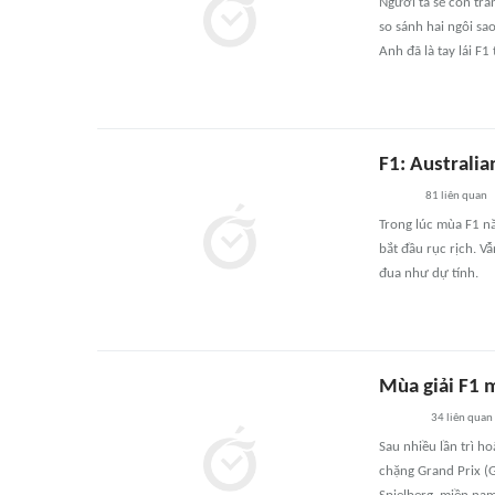
Người ta sẽ còn tra
so sánh hai ngôi sa
Anh đã là tay lái F1 
F1: Australi
81
liên quan
Trong lúc mùa F1 n
bắt đầu rục rịch. V
đua như dự tính.
Mùa giải F1 
34
liên quan
Sau nhiều lần trì h
chặng Grand Prix (G