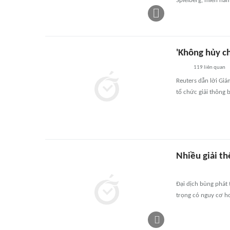
Spielberg, miền na
'Không hủy ch
119
liên quan
Reuters dẫn lời Giá
tổ chức giải thông 
Nhiều giải th
Đại dịch bùng phát 
trọng có nguy cơ h