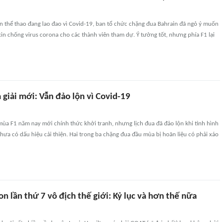
ện thể thao đang lao đao vì Covid-19, ban tổ chức chặng đua Bahrain đã ngỏ ý muốn
xin chống virus corona cho các thành viên tham dự. Ý tưởng tốt, nhưng phía F1 lại
giải mới: Vẫn đảo lộn vì Covid-19
ùa F1 năm nay mới chính thức khởi tranh, nhưng lịch đua đã đảo lộn khi tình hình
hưa có dấu hiệu cải thiện. Hai trong ba chặng đua đầu mùa bị hoãn liệu có phải xáo
n lần thứ 7 vô địch thế giới: Kỷ lục và hơn thế nữa