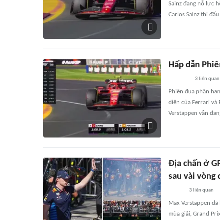
Sainz đang nỗ lực h
Carlos Sainz thi đấu
Hấp dẫn Phiê
3
liên quan
Phiên đua phân hạng 
diện của Ferrari và 
Verstappen vẫn đang
Địa chấn ở GP
sau vài vòng
3
liên quan
Max Verstappen đã l
mùa giải, Grand Pri