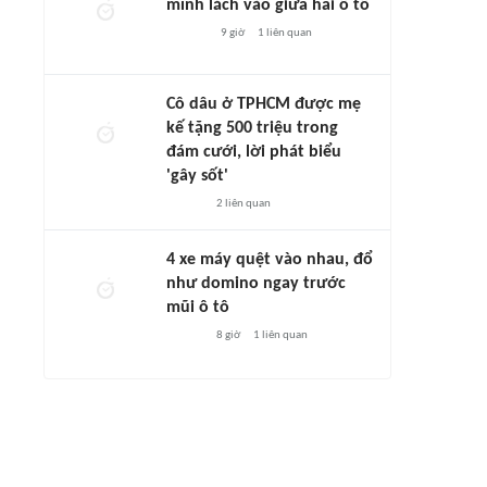
mình lách vào giữa hai ô tô
9 giờ
1
liên quan
Cô dâu ở TPHCM được mẹ
kế tặng 500 triệu trong
đám cưới, lời phát biểu
'gây sốt'
2
liên quan
4 xe máy quệt vào nhau, đổ
như domino ngay trước
mũi ô tô
8 giờ
1
liên quan