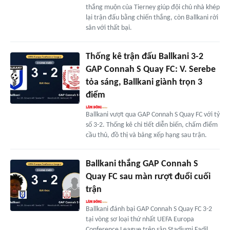
thắng muộn của Tierney giúp đội chủ nhà khép
lại trận đấu bằng chiến thắng, còn Ballkani rời
sân với thất bại.
Thống kê trận đấu Ballkani 3-2
GAP Connah S Quay FC: V. Serebe
tỏa sáng, Ballkani giành trọn 3
điểm
Ballkani vượt qua GAP Connah S Quay FC với tỷ
số 3-2. Thống kê chi tiết diễn biến, chấm điểm
cầu thủ, đồ thị và bảng xếp hạng sau trận.
Ballkani thắng GAP Connah S
Quay FC sau màn rượt đuổi cuối
trận
Ballkani đánh bại GAP Connah S Quay FC 3-2
tại vòng sơ loại thứ nhất UEFA Europa
Conference League trên sân Stadiumi Fadil