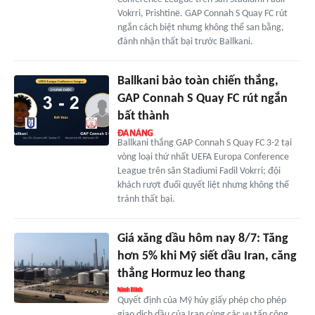
Vokrri, Prishtinë. GAP Connah S Quay FC rút
ngắn cách biệt nhưng không thể san bằng,
đành nhận thất bại trước Ballkani.
Ballkani bảo toàn chiến thắng,
GAP Connah S Quay FC rút ngắn
bất thành
Ballkani thắng GAP Connah S Quay FC 3-2 tại
vòng loại thứ nhất UEFA Europa Conference
League trên sân Stadiumi Fadil Vokrri; đội
khách rượt đuổi quyết liệt nhưng không thể
tránh thất bại.
Giá xăng dầu hôm nay 8/7: Tăng
hơn 5% khi Mỹ siết dầu Iran, căng
thẳng Hormuz leo thang
Quyết định của Mỹ hủy giấy phép cho phép
giao dịch dầu của Iran cùng các vụ tấn công