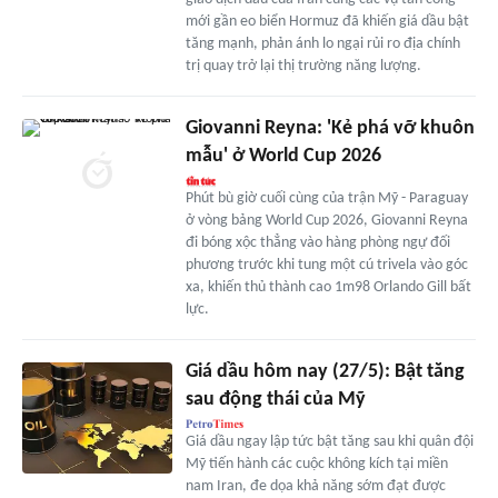
mới gần eo biển Hormuz đã khiến giá dầu bật
tăng mạnh, phản ánh lo ngại rủi ro địa chính
trị quay trở lại thị trường năng lượng.
Giovanni Reyna: 'Kẻ phá vỡ khuôn
mẫu' ở World Cup 2026
Phút bù giờ cuối cùng của trận Mỹ - Paraguay
ở vòng bảng World Cup 2026, Giovanni Reyna
đi bóng xộc thẳng vào hàng phòng ngự đối
phương trước khi tung một cú trivela vào góc
xa, khiến thủ thành cao 1m98 Orlando Gill bất
lực.
Giá dầu hôm nay (27/5): Bật tăng
sau động thái của Mỹ
Giá dầu ngay lập tức bật tăng sau khi quân đội
Mỹ tiến hành các cuộc không kích tại miền
nam Iran, đe dọa khả năng sớm đạt được