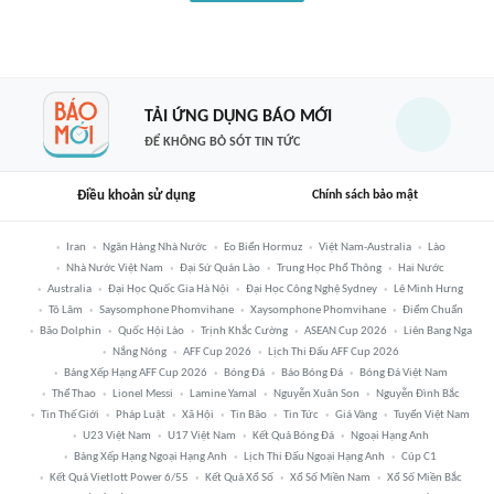
TẢI ỨNG DỤNG BÁO MỚI
ĐỂ KHÔNG BỎ SÓT TIN TỨC
Điều khoản sử dụng
Chính sách bảo mật
Iran
Ngân Hàng Nhà Nước
Eo Biển Hormuz
Việt Nam-Australia
Lào
Nhà Nước Việt Nam
Đại Sứ Quán Lào
Trung Học Phổ Thông
Hai Nước
Australia
Đại Học Quốc Gia Hà Nội
Đại Học Công Nghệ Sydney
Lê Minh Hưng
Tô Lâm
Saysomphone Phomvihane
Xaysomphone Phomvihane
Điểm Chuẩn
Bão Dolphin
Quốc Hội Lào
Trịnh Khắc Cường
ASEAN Cup 2026
Liên Bang Nga
Nắng Nóng
AFF Cup 2026
Lịch Thi Đấu AFF Cup 2026
Bảng Xếp Hạng AFF Cup 2026
Bóng Đá
Báo Bóng Đá
Bóng Đá Việt Nam
Thể Thao
Lionel Messi
Lamine Yamal
Nguyễn Xuân Son
Nguyễn Đình Bắc
Tin Thế Giới
Pháp Luật
Xã Hội
Tin Bão
Tin Tức
Giá Vàng
Tuyển Việt Nam
U23 Việt Nam
U17 Việt Nam
Kết Quả Bóng Đá
Ngoại Hạng Anh
Bảng Xếp Hạng Ngoại Hạng Anh
Lịch Thi Đấu Ngoại Hạng Anh
Cúp C1
Kết Quả Vietlott Power 6/55
Kết Quả Xổ Số
Xổ Số Miền Nam
Xổ Số Miền Bắc