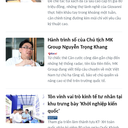
Để chế tác túi xách da cá sấu cao cấp trị giá 80
triệu đồng, những thợ lành nghề của Giovanni
thực hiện khâu tay trong khoảng một tuần,
căn chỉnh từng đường kim mũi chỉ với yêu cầu
kỹ thuật cao.
Hành trình số của Chủ tịch MK
Group Nguyễn Trọng Khang
Từ chiếc thẻ Căn cước công dân gắn chip đến
những hệ thống radar, tên lửa tiên tiến, MK
Group đang viết tiếp câu chuyện về một Việt
Nam tự chủ hạ tầng số, bảo vệ chủ quyền và
nâng cao vị thế trên trường quốc tế.
Tôn vinh vai trò kinh tế tư nhân tại
khu trưng bày 'Khởi nghiệp kiến
quốc'
Tham gia triển lãm thành tựu KT- XH toàn
quốc nhân kỷ niệm 80 năm ngày Quốc Khánh,