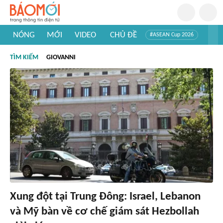
NÓNG
MỚI
VIDEO
CHỦ ĐỀ
#ASEAN Cup 2026
#Tuyển sinh đại học 2026
#Trí tuệ nhân tạo
#Mỹ - Iran
TÌM KIẾM
GIOVANNI
#Khám phá Việt Nam
#Khám phá thế giới
Xung đột tại Trung Đông: Israel, Lebanon
và Mỹ bàn về cơ chế giám sát Hezbollah