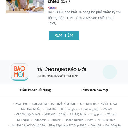
chiều 15/7
Bộ GD-ĐT cho biết sẽ công bố phổ điểm kỳ thi
tốt nghiệp THPT năm 2025 vào chiều mai
15/7.
XEM THÊM
TẢI ỨNG DỤNG BÁO MỚI
ĐỂ KHÔNG BỎ SÓT TIN TỨC
Điều khoản sử dụng
Chính sách bảo mật
Xuân Son
Campuchia
Đội Tuyển Việt Nam
Kim Sang-Sik
Hồ Văn Khoa
Trần Thanh Mẫn
Đình Bắc
Kim Sang Sik
Liên Bang Nga
ASEAN
Chủ Tịch Quốc Hội
ASEAN Cup 2026
Sân Mỹ Đình
Singapore
Tô Lâm
Mũi Nghê
Indonesia
Ukraine
Doanh Nghiệp
Năm
AFF Cup 2026
Lịch Thi Đấu AFF Cup 2026
Bảng Xếp Hạng AFF Cup 2026
Bóng Đá
Báo Bóng Đá