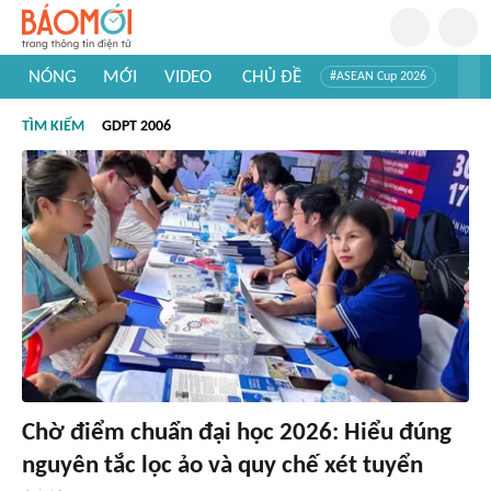
NÓNG
MỚI
VIDEO
CHỦ ĐỀ
#ASEAN Cup 2026
#Trí tuệ nhân tạo
#Mỹ - Iran
#Khám phá Việt Nam
TÌM KIẾM
GDPT 2006
#Khám phá thế giới
Chờ điểm chuẩn đại học 2026: Hiểu đúng
nguyên tắc lọc ảo và quy chế xét tuyển