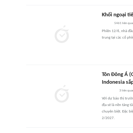
Khối ngoại ti
5461
liên qu
Phiên 12/6, nhà đầu
trung tại các cổ p
Tôn Đông Á (
Indonesia sắ
3
liên qua
Với dự báo thị trườ
địa sẽ là nền tảng 
chuyên biệt. Đặc bi
2/2027.