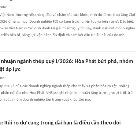
 quan
iệt Nam, thương hiệu hàng đầu về chăm sóc sức khỏe, vinh dự được trao tặng Giải
026 ở hạng mục 'Doanh nghiệp FDI có tăng trưởng liên tục và bền vững'. Đặc biệt,
mway Việt Nam được vinh danh tại giải thưởng uy tín này, đánh dấu cột mốc ý nghĩa
 triển bền bỉ, năng lực vận hành ổn định và cam kết đầu tư lâu dài của doanh
i nhuận ngành thép quý I/2026: Hòa Phát bứt phá, nhóm
ặt áp lực
uan
quý I/2026 của các doanh nghiệp ngành thép cho thấy sự phân hóa rõ rệt. Những
ị phần nội địa như Hòa Phát, VNSteel ghi nhận lợi nhuận tăng trưởng vượt trội, trái
iảm của nhóm doanh nghiệp tập trung xuất khẩu tôn mạ.
: Rủi ro dư cung trong dài hạn là điều cần theo dõi