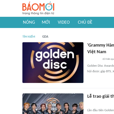
NÓNG
MỚI
VIDEO
CHỦ ĐỀ
TÌM KIẾM
GDA
'Grammy Hàn 
Việt Nam
63
liên q
Golden Disc Awards 
hội được gặp BTS, Je
Lễ trao giải
Lần đầu tiên Golden