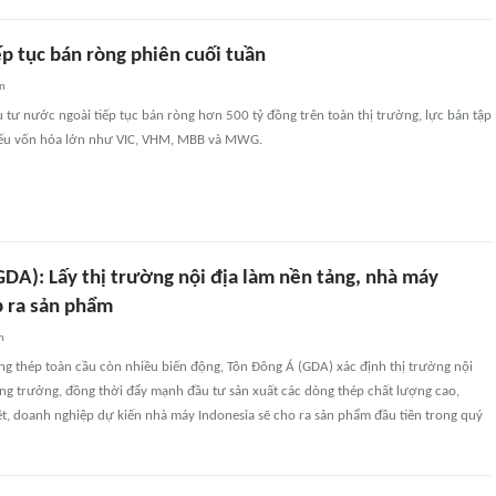
ếp tục bán ròng phiên cuối tuần
an
 tư nước ngoài tiếp tục bán ròng hơn 500 tỷ đồng trên toàn thị trường, lực bán tập
hiếu vốn hóa lớn như VIC, VHM, MBB và MWG.
GDA): Lấy thị trường nội địa làm nền tảng, nhà máy
p ra sản phẩm
n
ng thép toàn cầu còn nhiều biến động, Tôn Đông Á (GDA) xác định thị trường nội
tăng trưởng, đồng thời đẩy mạnh đầu tư sản xuất các dòng thép chất lượng cao,
ệt, doanh nghiệp dự kiến nhà máy Indonesia sẽ cho ra sản phẩm đầu tiên trong quý