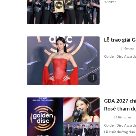
1/2027.
Lễ trao giải 
1
liên quan
Golden Disc Awards 
GDA 2027 chín
Rosé tham d
63
liên quan
Golden Disc Awards 
tái xuất đường đua 