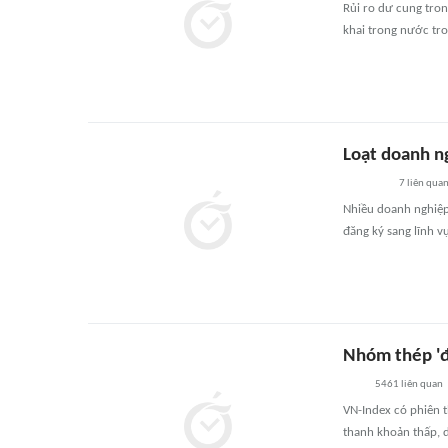
Rủi ro dư cung tron
khai trong nước tro
Loạt doanh ng
7
liên qua
Nhiều doanh nghiệ
đăng ký sang lĩnh v
Nhóm thép 'đ
5461
liên quan
VN-Index có phiên t
thanh khoản thấp, 