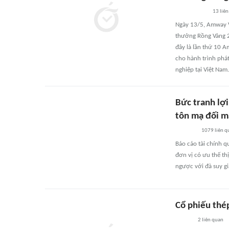
13
liên
Ngày 13/5, Amway V
thưởng Rồng Vàng 2
đây là lần thứ 10 A
cho hành trình phát
nghiệp tại Việt Nam.
Bức tranh lợ
tôn mạ đối m
1079
liên q
Báo cáo tài chính 
đơn vị có ưu thế th
ngược với đà suy g
Cổ phiếu thép
2
liên quan