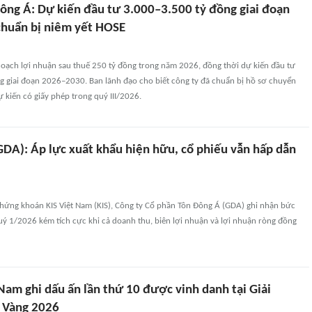
ng Á: Dự kiến đầu tư 3.000–3.500 tỷ đồng giai đoạn
huẩn bị niêm yết HOSE
hoạch lợi nhuận sau thuế 250 tỷ đồng trong năm 2026, đồng thời dự kiến đầu tư
g giai đoạn 2026–2030. Ban lãnh đạo cho biết công ty đã chuẩn bị hồ sơ chuyển
 kiến có giấy phép trong quý III/2026.
GDA): Áp lực xuất khẩu hiện hữu, cổ phiếu vẫn hấp dẫn
Chứng khoán KIS Việt Nam (KIS), Công ty Cổ phần Tôn Đông Á (GDA) ghi nhận bức
uý 1/2026 kém tích cực khi cả doanh thu, biên lợi nhuận và lợi nhuận ròng đồng
am ghi dấu ấn lần thứ 10 được vinh danh tại Giải
 Vàng 2026