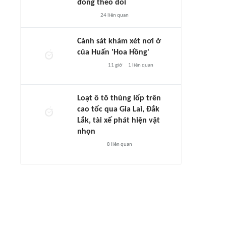
đông theo dõi
24
liên quan
Cảnh sát khám xét nơi ở
của Huấn 'Hoa Hồng'
11 giờ
1
liên quan
Loạt ô tô thủng lốp trên
cao tốc qua Gia Lai, Đắk
Lắk, tài xế phát hiện vật
nhọn
8
liên quan