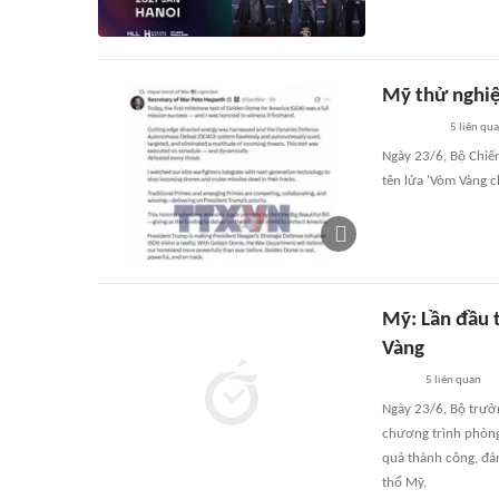
Mỹ thử nghiệ
5
liên qu
Ngày 23/6, Bộ Chiế
tên lửa 'Vòm Vàng 
Mỹ: Lần đầu 
Vàng
5
liên quan
Ngày 23/6, Bộ trưở
chương trình phòng
quả thành công, đá
thổ Mỹ.