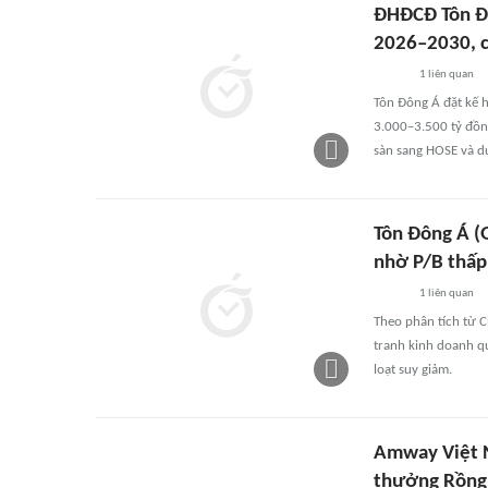
ĐHĐCĐ Tôn Đô
2026–2030, c
1
liên quan
Tôn Đông Á đặt kế 
3.000–3.500 tỷ đồn
sàn sang HOSE và dự
Tôn Đông Á (
nhờ P/B thấp
1
liên quan
Theo phân tích từ 
tranh kinh doanh q
loạt suy giảm.
Amway Việt N
thưởng Rồng