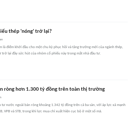
iếu thép 'nóng' trở lại?
an
là điểm khởi đầu cho một chu kỳ phục hồi và tăng trưởng mới của ngành thép,
 trở lại đầy sức hút của nhóm cổ phiếu này trong mắt nhà đầu tư.
án ròng hơn 1.300 tỷ đồng trên toàn thị trường
an
 tư nước ngoài bán ròng khoảng 1.342 tỷ đồng trên cả ba sàn, với áp lực xả mạnh
VCB, VPB và STB, trong khi lực mua chỉ xuất hiện cục bộ ở một số mã.