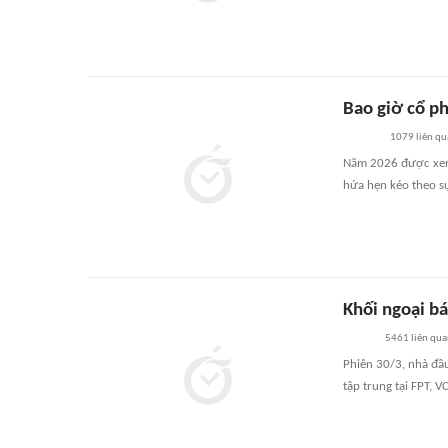
Bao giờ cổ ph
1079
liên qu
Năm 2026 được xem 
hứa hẹn kéo theo sự
Khối ngoại b
5461
liên qu
Phiên 30/3, nhà đầu
tập trung tại FPT, 