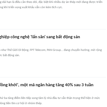
g dài hạn là điều cần theo dõi, đặc biệt khi nhiều dự án thép mới đang được triển
ng khi triển vọng xuất khẩu vẫn còn kém tích cực.
hiệp công nghệ 'lấn sân' sang bất động sản
n
p như Thế Giới Di Động, FPT Telecom, PAN Group… đang chuyển hướng, mở rộng
ực bất động sản.
ồng khởi', một mã ngân hàng tăng 40% sau 3 tuần
hứ ba tăng điểm liên tiếp song tâm lý nhà đầu tư vẫn thận trọng thể hiện ở mức
dòng tiền tìm cơ hội ở nhóm thép.