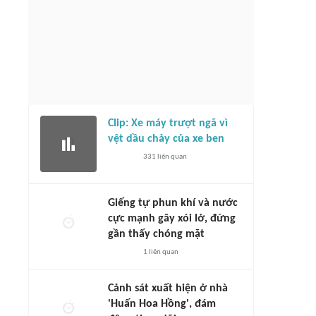
Clip: Xe máy trượt ngã vì
vệt dầu chảy của xe ben
331
liên quan
Giếng tự phun khí và nước
cực mạnh gây xói lở, đứng
gần thấy chóng mặt
1
liên quan
Cảnh sát xuất hiện ở nhà
'Huấn Hoa Hồng', đám