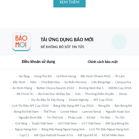
XEM THÊM
TẢI ỨNG DỤNG BÁO MỚI
ĐỂ KHÔNG BỎ SÓT TIN TỨC
Điều khoản sử dụng
Chính sách bảo mật
Hạ Tầng
Vùng Thủ Đô
Lê Minh Hưng
Bắc Ninh (thành Phố)
Tô Lâm
Bắc Ninh
Năm
Chợ Biên Hòa
Eo Biển Hormuz
Liên Bang Nga
Campuchia
An Ninh Mạng
Better Choice Awards 2026
Đường Vành Đai 5
ASEAN Cup 2026
Bộ Chính Trị
Bộ Giáo Dục Và Đào Tạo
Iran
Phương Diễm Huyền
Oman
Dự Án Đầu Tư Xây Dựng
Doanh Nghiệp
AFF Cup 2026
Lịch Thi Đấu AFF Cup 2026
Bảng Xếp Hạng AFF Cup 2026
Bóng Đá
Báo Bóng Đá
Bóng Đá Việt Nam
Thể Thao
Lionel Messi
Lamine Yamal
Nguyễn Xuân Son
Nguyễn Đình Bắc
Tin Thế Giới
Pháp Luật
Xã Hội
Tin Bão
Tin Tức
Giá Vàng
Tuyển Việt Nam
U23 Việt Nam
U17 Việt Nam
Kết Quả Bóng Đá
Ngoại Hạng Anh
Bảng Xếp Hạng Ngoại Hạng Anh
Lịch Thi Đấu Ngoại Hạng Anh
Cúp C1
Kết Quả Vietlott Power 6/55
Kết Quả Xổ Số
Xổ Số Miền Nam