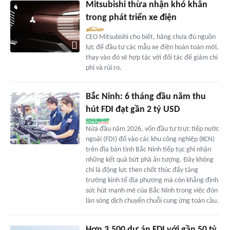
Mitsubishi thừa nhận khó khăn
trong phát triển xe điện
CEO Mitsubishi cho biết, hãng chưa đủ nguồn
lực để đầu tư các mẫu xe điện hoàn toàn mới,
thay vào đó sẽ hợp tác với đối tác để giảm chi
phí và rủi ro.
Bắc Ninh: 6 tháng đầu năm thu
hút FDI đạt gần 2 tỷ USD
Nửa đầu năm 2026, vốn đầu tư trực tiếp nước
ngoài (FDI) đổ vào các khu công nghiệp (KCN)
trên địa bàn tỉnh Bắc Ninh tiếp tục ghi nhận
những kết quả bứt phá ấn tượng. Đây không
chỉ là động lực then chốt thúc đẩy tăng
trưởng kinh tế địa phương mà còn khẳng định
sức hút mạnh mẽ của Bắc Ninh trong việc đón
làn sóng dịch chuyển chuỗi cung ứng toàn cầu.
Hơn 3.500 dự án FDI với gần 50 tỷ