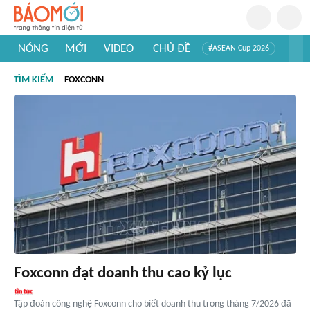
NÓNG
MỚI
VIDEO
CHỦ ĐỀ
#ASEAN Cup 2026
#Trí tuệ nhân tạo
#Mỹ - Iran
#Khám phá Việt Nam
TÌM KIẾM
FOXCONN
#Khám phá thế giới
Foxconn đạt doanh thu cao kỷ lục
Tập đoàn công nghệ Foxconn cho biết doanh thu trong tháng 7/2026 đã