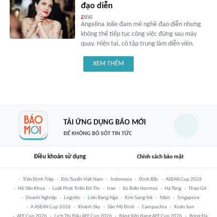
đạo diễn
Angelina Jolie đam mê nghề đạo diễn nhưng
không thể tiếp tục công việc đứng sau máy
quay. Hiện tại, cô tập trung làm diễn viên.
XEM THÊM
TẢI ỨNG DỤNG BÁO MỚI
ĐỂ KHÔNG BỎ SÓT TIN TỨC
Điều khoản sử dụng
Chính sách bảo mật
Trần Đình Tiệp
Đội Tuyển Việt Nam
Indonesia
Đình Bắc
ASEAN Cup 2026
Hồ Văn Khoa
Luật Phát Triển Đô Thị
Iran
Eo Biển Hormuz
Hạ Tầng
Tháo Gỡ
Doanh Nghiệp
Logistic
Liên Bang Nga
Kim Sang-Sik
Năm
Singapore
A ASEAN Cup 2026
Khánh Sky
Sân Mỹ Đình
Campuchia
Xuân Son
AFF Cup 2026
Lịch Thi Đấu AFF Cup 2026
Bảng Xếp Hạng AFF Cup 2026
Bóng Đá