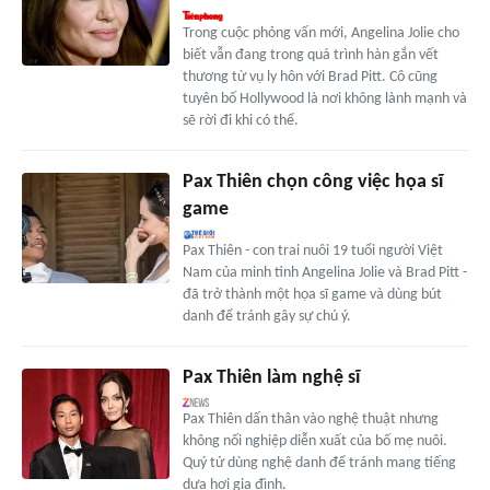
Trong cuộc phỏng vấn mới, Angelina Jolie cho
biết vẫn đang trong quá trình hàn gắn vết
thương từ vụ ly hôn với Brad Pitt. Cô cũng
tuyên bố Hollywood là nơi không lành mạnh và
sẽ rời đi khi có thể.
Pax Thiên chọn công việc họa sĩ
game
Pax Thiên - con trai nuôi 19 tuổi người Việt
Nam của minh tinh Angelina Jolie và Brad Pitt -
đã trở thành một họa sĩ game và dùng bút
danh để tránh gây sự chú ý.
Pax Thiên làm nghệ sĩ
Pax Thiên dấn thân vào nghệ thuật nhưng
không nối nghiệp diễn xuất của bố mẹ nuôi.
Quý tử dùng nghệ danh để tránh mang tiếng
dựa hơi gia đình.