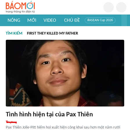
NÓNG
MỚI
VIDEO
CHỦ ĐỀ
#ASEAN Cup 2026
#Trí tuệ nhân tạo
#Mỹ - Iran
#Khám phá Việt Nam
TÌM KIẾM
FIRST THEY KILLED MY FATHER
#Khám phá thế giới
Tình hình hiện tại của Pax Thiên
Pax Thiên Jolie-Pitt hiếm hoi xuất hiện công khai sau hơn một năm rưỡi